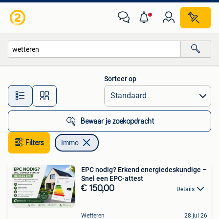
Immo
Sorteer op
Alle afstanden…
Bewaar je zoekopdracht
Filters
Immo
EPC nodig? Erkend energiedeskundige –
Snel een EPC-attest
€ 150,00
Details
Wetteren
28 jul 26