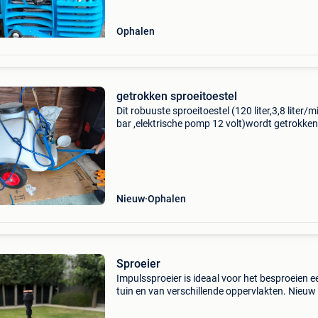
Ophalen
getrokken sproeitoestel
Dit robuuste sproeitoestel (120 liter,3,8 liter/m
bar ,elektrische pomp 12 volt)wordt getrokken
achter een gazontractor,ideaal voor gazons e
tuinen en kleine percelen te behandelen ,
Nieuw
Ophalen
Sproeier
Impulssproeier is ideaal voor het besproeien e
tuin en van verschillende oppervlakten. Nieuw