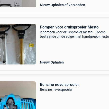
Nieuw
Ophalen of Verzenden
Pompen voor druksproeier Mesto
2 pompen voor druksproeier mesto: -1pomp
bestaande uit de zuiger met handgreep-mesto
nr.6229Nk vraag: €15,00 -pomp compleet
(zuiger,handgreep en koperen buis)-mesto nr.
Sb vraag: €30,0
Nieuw
Ophalen
Benzine nevelsproeier
Benzine nevelsproeier