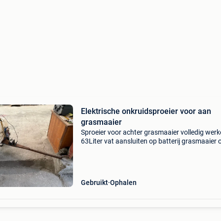
Elektrische onkruidsproeier voor aan
grasmaaier
Sproeier voor achter grasmaaier volledig werk
63Liter vat aansluiten op batterij grasmaaier 
externe batterij (is met schakelaar) externe bat
= + 30€ 150€
Gebruikt
Ophalen