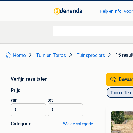
Help en info
Voor
15 resul
Home
Tuin en Terras
Tuinsproeiers
Verfijn resultaten
Bewaar
Prijs
Tuin en Terr
van
tot
€
€
Categorie
Wis de categorie