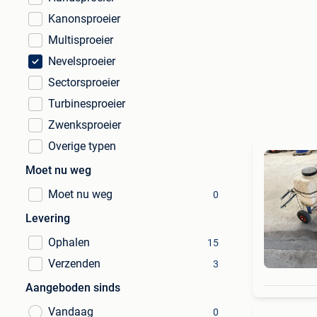
Kanonsproeier
Multisproeier
Nevelsproeier
Sectorsproeier
Turbinesproeier
Zwenksproeier
Overige typen
Moet nu weg
Moet nu weg
0
Levering
Ophalen
15
Verzenden
3
Aangeboden sinds
Vandaag
0