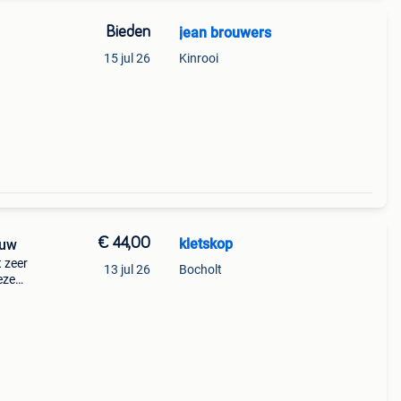
Bieden
jean brouwers
15 jul 26
Kinrooi
€ 44,00
kletskop
euw
t zeer
13 jul 26
Bocholt
eze
Inhoud
e