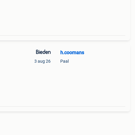
niet
Bieden
h.coomans
3 aug 26
Paal