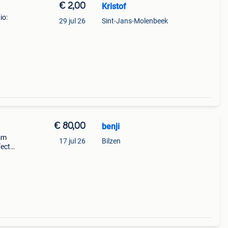
€ 2,00
Kristof
io:
29 jul 26
Sint-Jans-Molenbeek
€ 80,00
benji
 mm
17 jul 26
Bilzen
fecte