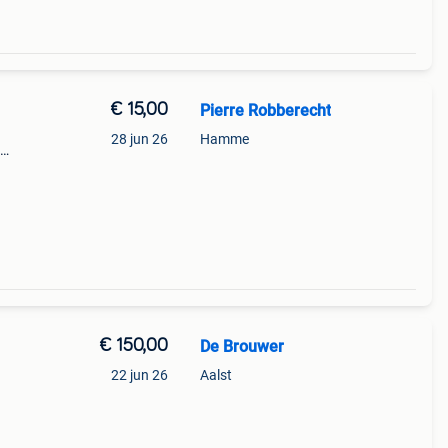
€ 15,00
Pierre Robberecht
28 jun 26
Hamme
 6224
€ 150,00
De Brouwer
22 jun 26
Aalst