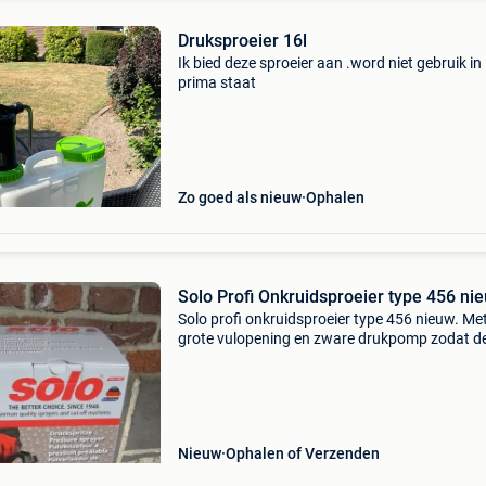
Druksproeier 16l
Ik bied deze sproeier aan .word niet gebruik in
prima staat
Zo goed als nieuw
Ophalen
Solo Profi Onkruidsproeier type 456 ni
Solo profi onkruidsproeier type 456 nieuw. Me
grote vulopening en zware drukpomp zodat d
snel 5 bar heeft. Met verstelbare draagriem. 
8 liter vulinhoud 5 liter met overdrukventiel. Ze
Nieuw
Ophalen of Verzenden