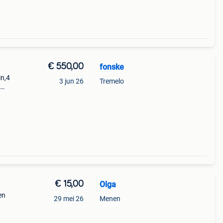
€ 550,00
fonske
in,4
3 jun 26
Tremelo
n
€ 15,00
Olga
en
29 mei 26
Menen