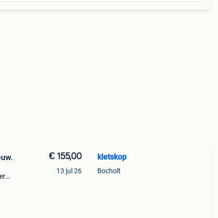
€ 155,00
kletskop
euw.
13 jul 26
Bocholt
er