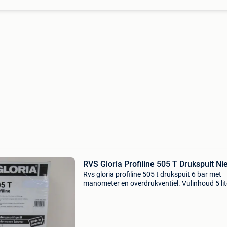
RVS Gloria Profiline 505 T Drukspuit Ni
Rvs gloria profiline 505 t drukspuit 6 bar met
manometer en overdrukventiel. Vulinhoud 5 lit
olie en chemiecalieen bestendig. Professionele
druksproeier. Met grote vulopening en zware
drukpomp is ze