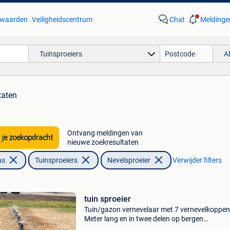
waarden
Veiligheidscentrum
Chat
Meldinge
Tuinsproeiers
A
taten
Ontvang meldingen van
 je zoekopdracht
nieuwe zoekresultaten
as
Tuinsproeiers
Nevelsproeier
Verwijder filters
tuin sproeier
Tuin/gazon vernevelaar met 7 vernevelkoppen
Meter lang en in twee delen op bergen
(koppelschoefstuk) geschikt voor kleine