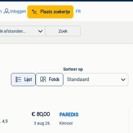
n
Inloggen
FR
Plaats zoekertje
lle afstanden…
Zoek
Sorteer op
Lijst
Foto’s
€ 80,00
PAREDIS
. 4,5
3 aug 26
Kinrooi