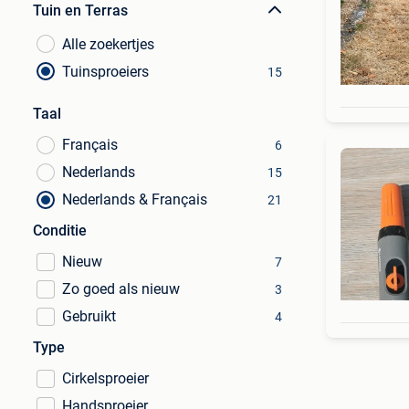
Tuin en Terras
Alle zoekertjes
Tuinsproeiers
15
Taal
Français
6
Nederlands
15
Nederlands & Français
21
Conditie
Nieuw
7
Zo goed als nieuw
3
Gebruikt
4
Type
Cirkelsproeier
Handsproeier