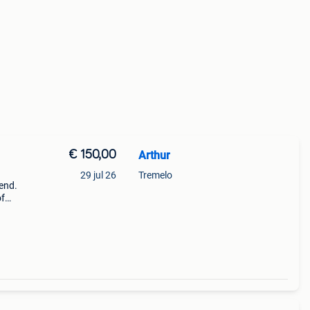
€ 150,00
Arthur
29 jul 26
Tremelo
end.
of
terij