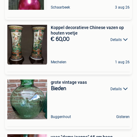
Schaarbeek
3 aug 26
Koppel decoratieve Chinese vazen op
houten voetje
€ 60,00
Details
Mechelen
1 aug 26
grote vintage vaas
Bieden
Details
Buggenhout
Gisteren
vaas "dame jeanne" 65 cm hoog