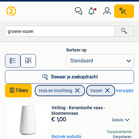
Woonaccessoires | Vazen
Sorteer op
Alle afstanden…
Bewaar je zoekopdracht
Filters
Huis en Inrichting
Vazen
Verwijder fil
Veiling - Keramische vaas -
bloemenvaas
€ 1,00
Details
Topadvertentie
Bezoek website
Eergisteren