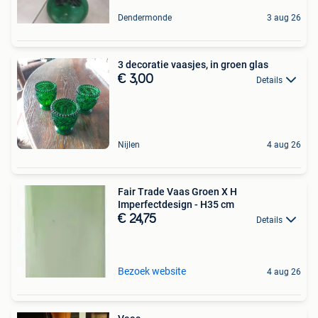
Dendermonde
3 aug 26
3 decoratie vaasjes, in groen glas
€ 3,00
Details
Nijlen
4 aug 26
Fair Trade Vaas Groen X H
Imperfectdesign - H35 cm
€ 24,75
Details
Bezoek website
4 aug 26