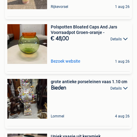
Rijkevorsel
1 aug 26
Polspotten Bloated Caps And Jars
Voorraadpot Groen-oranje -
€ 48,00
Details
Bezoek website
1 aug 26
grote antieke porseleinen vaas 1.10 cm
Bieden
Details
Lommel
4 aug 26
Uniek vaasje uit keramiek.