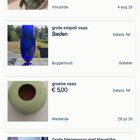
Vilvoorde
4 aug 26
grote empoli vaas
Bieden
Details
Buggenhout
Gisteren
groene vaas
€ 5,00
Details
Westende
28 jul 26
Grote bleoenvaas met kleurrijke