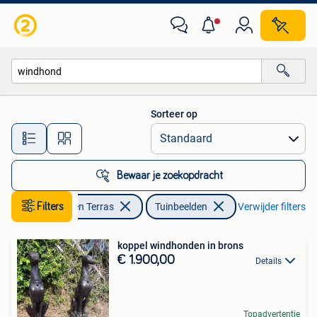
Tuinbeelden
Sorteer op
Alle afstanden…
Bewaar je zoekopdracht
Filters
Tuin en Terras
Tuinbeelden
Verwijder filters
koppel windhonden in brons
€ 1.900,00
Details
Topadvertentie