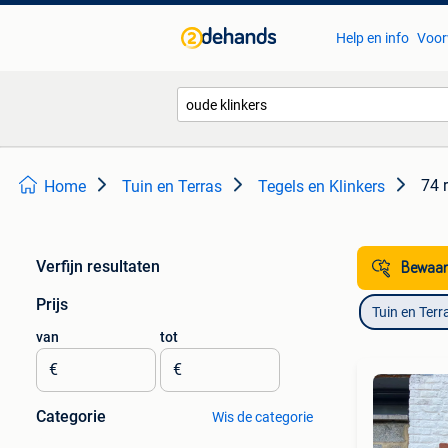
Help en info
Voor
74 
Home
Tuin en Terras
Tegels en Klinkers
Verfijn resultaten
Bewaar
Prijs
Tuin en Terr
van
tot
€
€
Categorie
Wis de categorie