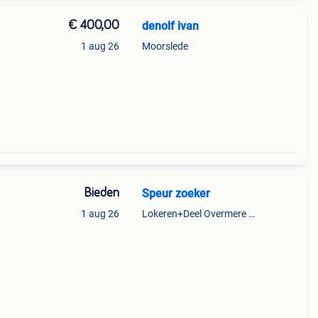
€ 400,00
denolf ivan
1 aug 26
Moorslede
Bieden
Speur zoeker
1 aug 26
Lokeren+Deel Overmere En Zele