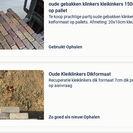
oude gebakken klinkers kleikinkers 15
op pallet
Te koop prachtige partij oude gebakken klinke
keiformaat op pallets. Afmeting: 20x10cm kleu
genuanceerd voorraad: ca. 150M2 prijs: 29,- e
per m2 ex btw let op staan in nederland. Tran
moge
Gebruikt
Ophalen
Oude Kleiklinkers Dikformaat
Recuperatie kleiklinkers dik formaat 7cm dik pr
op aanvraag
Zo goed als nieuw
Ophalen