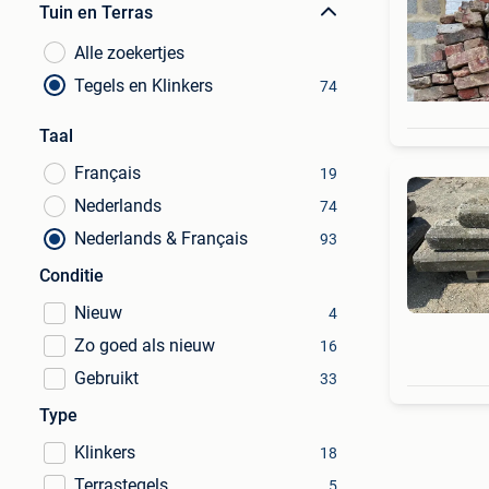
Tuin en Terras
Alle zoekertjes
Tegels en Klinkers
74
Taal
Français
19
Nederlands
74
Nederlands & Français
93
Conditie
Nieuw
4
Zo goed als nieuw
16
Gebruikt
33
Type
Klinkers
18
Terrastegels
5