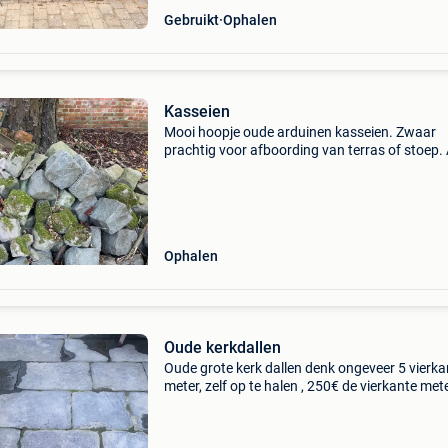
Gebruikt
Ophalen
Kasseien
Mooi hoopje oude arduinen kasseien. Zwaar
prachtig voor afboording van terras of stoep. 
halen in olmen, vlakbij pakawi/oostham. Bied
cash betalen zie ook mijn andere advertenties
Ophalen
Oude kerkdallen
Oude grote kerk dallen denk ongeveer 5 vierka
meter, zelf op te halen , 250€ de vierkante meter
vind ze niet als je ze allemaal neemt 1000€ an
250 € per vierkante meter