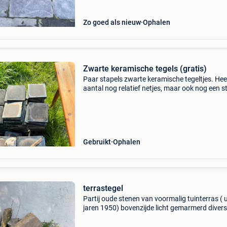
Zo goed als nieuw
Ophalen
Zwarte keramische tegels (gratis)
Paar stapels zwarte keramische tegeltjes. Hee
aantal nog relatief netjes, maar ook nog een s
waar nog veel oude mortel aan hangt. Gratis o
halen te melsele voor 8/08. Gaan anders op d
conta
Gebruikt
Ophalen
terrastegel
Partij oude stenen van voormalig tuinterras ( u
jaren 1950) bovenzijde licht gemarmerd diver
afmetingen maximale breedte 50cm zelfde die
van de stenen 6 cm bevat aan de achterzijde 