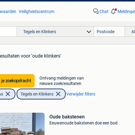
waarden
Veiligheidscentrum
Chat
Meldinge
Tegels en Klinkers
A
resultaten
voor 'oude klinkers'
Ontvang meldingen van
 je zoekopdracht
nieuwe zoekresultaten
as
Tegels en Klinkers
Verwijder filters
Oude bakstenen
Eeuwenoude bakstenen doe een bod