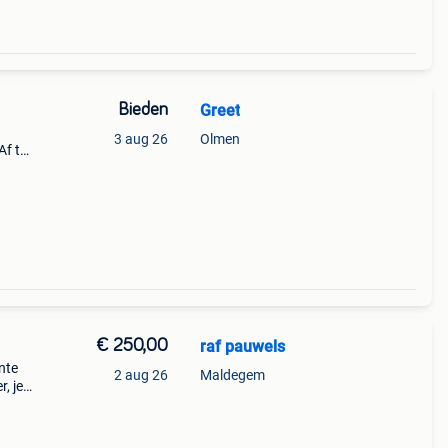
Bieden
Greet
3 aug 26
Olmen
Af te
en
€ 250,00
raf pauwels
nte
2 aug 26
Maldegem
, je
ders