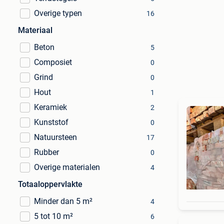
Overige typen
16
Materiaal
Beton
5
Composiet
0
Grind
0
Hout
1
Keramiek
2
Kunststof
0
Natuursteen
17
Rubber
0
Overige materialen
4
Totaaloppervlakte
Minder dan 5 m²
4
5 tot 10 m²
6