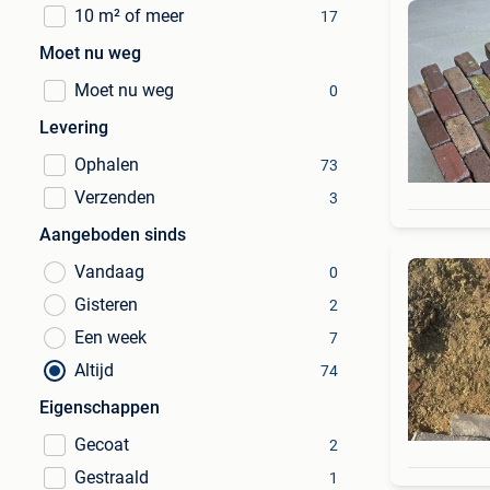
10 m² of meer
17
Moet nu weg
Moet nu weg
0
Levering
Ophalen
73
Verzenden
3
Aangeboden sinds
Vandaag
0
Gisteren
2
Een week
7
Altijd
74
Eigenschappen
Gecoat
2
Gestraald
1