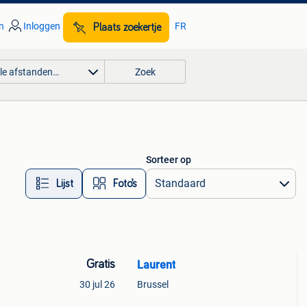
n
Inloggen
FR
Plaats zoekertje
lle afstanden…
Zoek
Sorteer op
Lijst
Foto’s
Gratis
Laurent
30 jul 26
Brussel