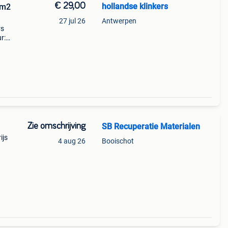
€ 29,00
hollandse klinkers
0m2
27 jul 26
Antwerpen
rs
r:
uro
sport
Zie omschrijving
SB Recuperatie Materialen
ijs
4 aug 26
Booischot