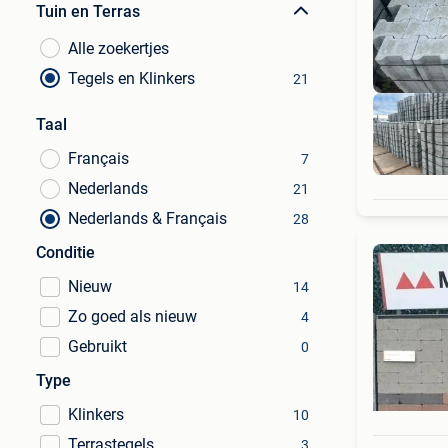
Tuin en Terras
Alle zoekertjes
Tegels en Klinkers
21
Taal
Français
7
Nederlands
21
Nederlands & Français
28
Conditie
Nieuw
14
Zo goed als nieuw
4
Gebruikt
0
Type
Klinkers
10
Terrastegels
3