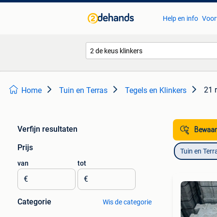
Help en info
Voor
21 
Home
Tuin en Terras
Tegels en Klinkers
Verfijn resultaten
Bewaar
Prijs
Tuin en Terr
van
tot
€
€
Categorie
Wis de categorie