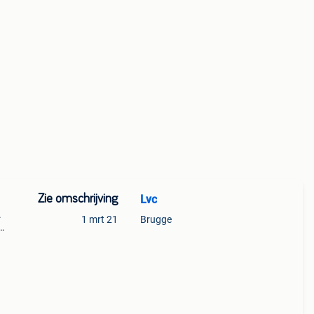
Zie omschrijving
Lvc
.
1 mrt 21
Brugge
s