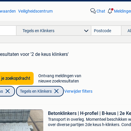
waarden
Veiligheidscentrum
Chat
Meldinge
Tegels en Klinkers
A
resultaten
voor '2 de keus klinkers'
Ontvang meldingen van
 je zoekopdracht
nieuwe zoekresultaten
as
Tegels en Klinkers
Verwijder filters
Betonklinkers | H-profiel | B-keus | 2e K
Transport in overleg. Momenteel beschikken w
over diverse partijen 2de keus h-klinkers. Condi
b-keus / nieuw kleur: grijs dikte: 10 cm prijs: €