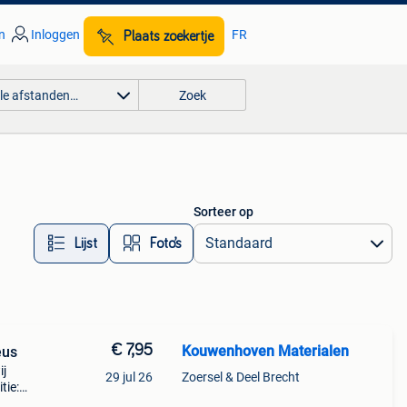
n
Inloggen
FR
Plaats zoekertje
lle afstanden…
Zoek
Sorteer op
Lijst
Foto’s
€ 7,95
Kouwenhoven Materialen
eus
ij
29 jul 26
Zoersel & Deel Brecht
tie:
7,95