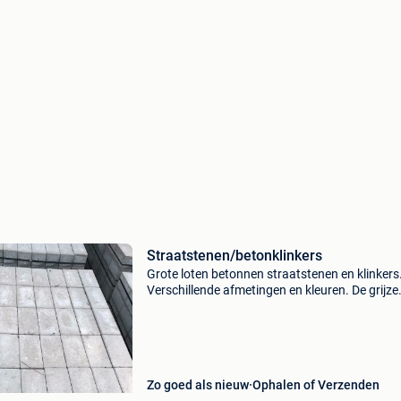
Straatstenen/betonklinkers
Grote loten betonnen straatstenen en klinkers
Verschillende afmetingen en kleuren. De grijze
straatstenen zijn nieuw en worden verkocht al
eerste keus. De andere straatstenen zijn
overschotten en ge
Zo goed als nieuw
Ophalen of Verzenden