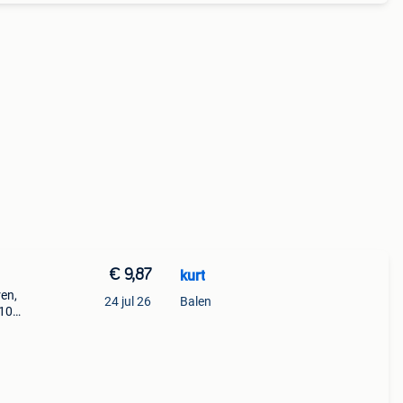
€ 9,87
kurt
ren,
24 jul 26
Balen
 10
 tot