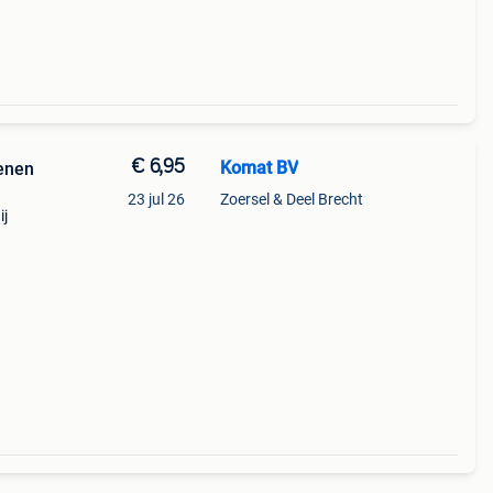
€ 6,95
Komat BV
tenen
23 jul 26
Zoersel & Deel Brecht
ij
prijs:
0 m2.