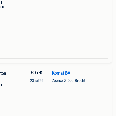
ij
ieuw.
5 per
€ 6,95
Komat BV
ton |
23 jul 26
Zoersel & Deel Brecht
ij
rijs:
lei