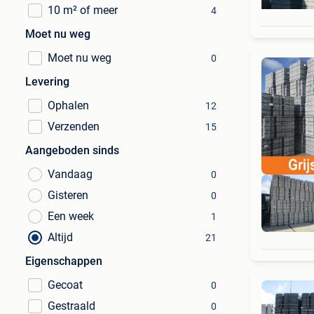
10 m² of meer
4
Moet nu weg
Moet nu weg
0
Levering
Ophalen
12
Verzenden
15
Aangeboden sinds
Vandaag
0
Gisteren
0
Een week
1
Altijd
21
Eigenschappen
Gecoat
0
Gestraald
0