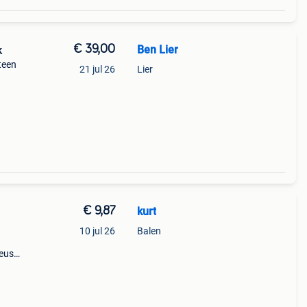
€ 39,00
Ben Lier
k
teen
21 jul 26
Lier
€ 9,87
kurt
10 jul 26
Balen
keus
t
en