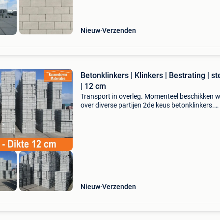
Nieuw
Verzenden
Betonklinkers | Klinkers | Bestrating | s
| 12 cm
Transport in overleg. Momenteel beschikken w
over diverse partijen 2de keus betonklinkers.
Conditie: b-keus - nieuw kleur: grijs dikte:12 cm 
6,95 m2 / machinaal pakket. Per vracht van 9
Nieuw
Verzenden