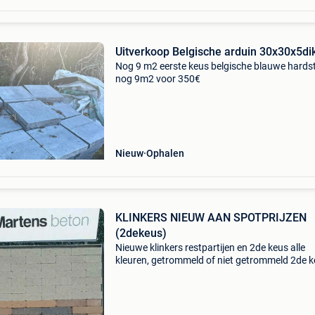
Uitverkoop Belgische arduin 30x30x5di
Nog 9 m2 eerste keus belgische blauwe hards
nog 9m2 voor 350€
Nieuw
Ophalen
KLINKERS NIEUW AAN SPOTPRIJZEN
(2dekeus)
Nieuwe klinkers restpartijen en 2de keus alle
kleuren, getrommeld of niet getrommeld 2de 
van 15 m2 tot 500 m2 prijs vanaf 9,87€/m2 to
13,85€/m2 afgehaald leveren mogelijk laden 
loss