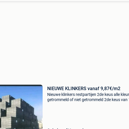
NIEUWE KLINKERS vanaf 9,87€/m2
Nieuwe klinkers restpartijen 2de keus alle kleu
getrommeld of niet getrommeld 2de keus van
m2 tot 500 m2 prijs vanaf 9,87€/m2 1ste keus
50000m2 prijzen vanaf 16,85€/m2 prijzen exc