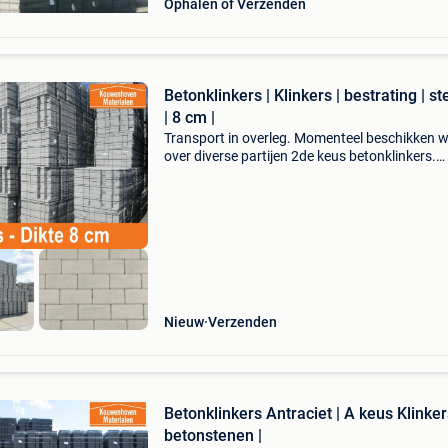
Ophalen of Verzenden
Betonklinkers | Klinkers | bestrating | s
| 8 cm |
Transport in overleg. Momenteel beschikken w
over diverse partijen 2de keus betonklinkers.
Conditie: b-keus / nieuw kleur: grijs dikte:8 cm p
op aanvraag minimale afname vanaf : 130 m2
Geen kl
Nieuw
Verzenden
Betonklinkers Antraciet | A keus Klinker
betonstenen |