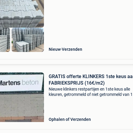
per m² minimale afname vanaf : 105 m2. Ge
Nieuw
Verzenden
GRATIS offerte KLINKERS 1ste keus a
FABRIEKSPRIJS (16€/m2)
Nieuwe klinkers restpartijen en 1ste keus alle
kleuren, getrommeld of niet getrommeld van 
tot 1500 m2 prijs vanaf 16€/m2 tot 24€/m2.
Leveren mogelijk. Opgelet: wij leveren 150km 
m
Ophalen of Verzenden