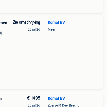
Zie omschrijving
Komat BV
tenen
23 jul 26
Meer
ij
rijs:
.
€ 14,95
Komat BV
s |
23 jul 26
Zoersel & Deel Brecht