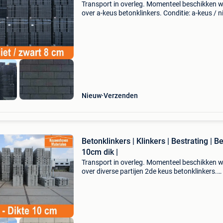
Transport in overleg. Momenteel beschikken w
over a-keus betonklinkers. Conditie: a-keus / n
Kleur: antraciet / zwart dikte: 8 cm prijs: €14,9
m2 minimale afname vanaf : 130 m2. Geen
Nieuw
Verzenden
Betonklinkers | Klinkers | Bestrating | Be
10cm dik |
Transport in overleg. Momenteel beschikken w
over diverse partijen 2de keus betonklinkers.
Conditie: b-keus-nieuw kleur: grijs dikte:10 cm p
€6,95 minimale afname vanaf : 110 m². Geen k