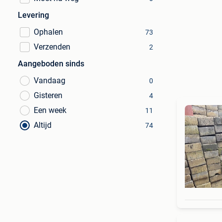
Levering
Ophalen
73
Verzenden
2
Aangeboden sinds
Vandaag
0
Gisteren
4
Een week
11
Altijd
74