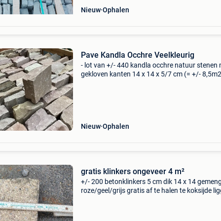
Nieuw
Ophalen
Pave Kandla Occhre Veelkleurig
- lot van +/- 440 kandla occhre natuur stenen
gekloven kanten 14 x 14 x 5/7 cm (= +/- 8,5m2
indische stenen - 5 boordstenen 100 x 19 x 5/
Nieuw
Ophalen
gratis klinkers ongeveer 4 m²
+/- 200 betonklinkers 5 cm dik 14 x 14 gemen
roze/geel/grijs gratis af te halen te koksijde li
los in het zand