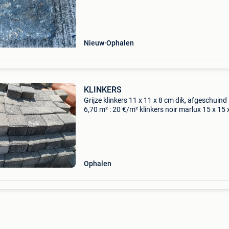
Afmetingen: 14 x 14 x 6
Nieuw
Ophalen
KLINKERS
Grijze klinkers 11 x 11 x 8 cm dik, afgeschuind :
6,70 m² : 20 €/m² klinkers noir marlux 15 x 15 
cm dikte: 3,85 m² = 80 € voor alles klinkers grij
randen recht 15 x 15 x 5 cm dikte:
Ophalen