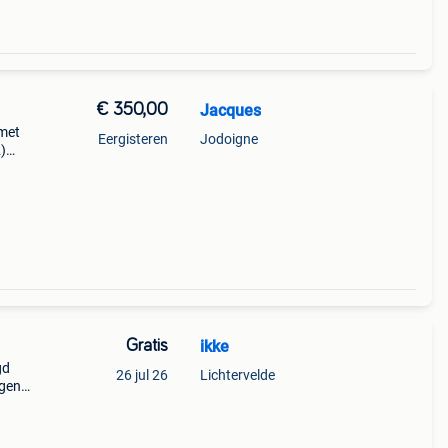
€ 350,00
Jacques
 met
Eergisteren
Jodoigne
)
7 cm
Gratis
ikke
gd
26 jul 26
Lichtervelde
ggen