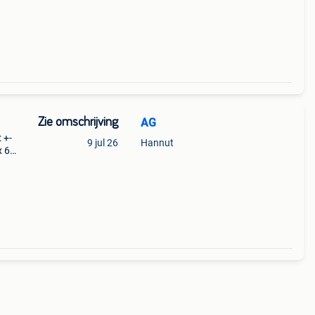
Zie omschrijving
AG
 +-
9 jul 26
Hannut
x 6
ze