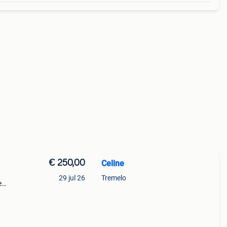
€ 250,00
Celine
29 jul 26
Tremelo
e