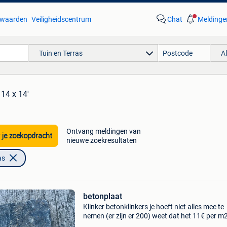
waarden
Veiligheidscentrum
Chat
Meldinge
Tuin en Terras
A
 14 x 14'
Ontvang meldingen van
 je zoekopdracht
nieuwe zoekresultaten
as
betonplaat
Klinker betonklinkers je hoeft niet alles mee te
nemen (er zijn er 200) weet dat het 11€ per m2 
ja, het is goedkoop, maar als het leuk kan zijn..