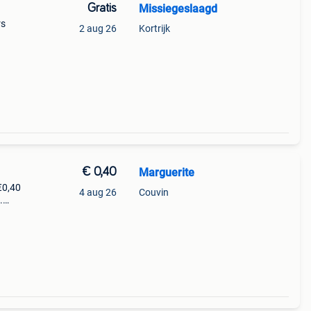
Gratis
Missiegeslaagd
rs
2 aug 26
Kortrijk
€ 0,40
Marguerite
€0,40
4 aug 26
Couvin
.