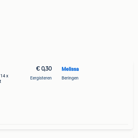
€ 0,30
Melissa
 14 x
Eergisteren
Beringen
t