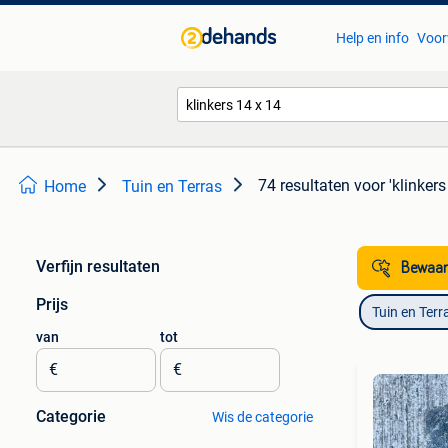
Help en info
Voor
74 resultaten
voor 'klinkers
Home
Tuin en Terras
Verfijn resultaten
Bewaar
Prijs
Tuin en Terr
van
tot
€
€
Categorie
Wis de categorie