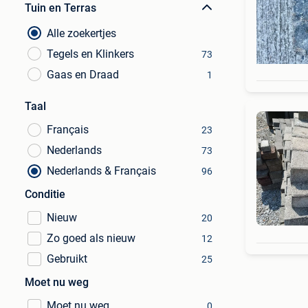
Tuin en Terras
Alle zoekertjes
Tegels en Klinkers
73
Gaas en Draad
1
Taal
Français
23
Nederlands
73
Nederlands & Français
96
Conditie
Nieuw
20
Zo goed als nieuw
12
Gebruikt
25
Moet nu weg
Moet nu weg
0