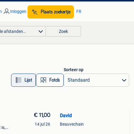
n
Inloggen
FR
Plaats zoekertje
lle afstanden…
Zoek
Sorteer op
Lijst
Foto’s
€ 11,00
David
14 jul 26
Beauvechain
is,
.