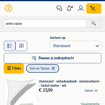
Tuin en Terras
Sorteer op
Alle afstanden…
Bewaar je zoekopdracht
Filters
Tuin en Terras
Zonnezeil - schaduwdoek - zonnescherm
- 3x3x3 meter - wit
€ 23,99
Details
Topadvertentie