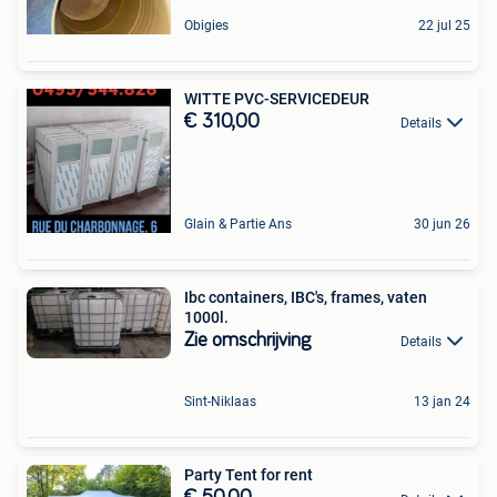
Obigies
22 jul 25
WITTE PVC-SERVICEDEUR
€ 310,00
Details
Glain & Partie Ans
30 jun 26
Ibc containers, IBC's, frames, vaten
1000l.
Zie omschrijving
Details
Sint-Niklaas
13 jan 24
Party Tent for rent