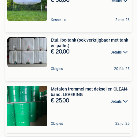
€ 50,00
Details
Kessel-Lo
2 mei 26
Etui, Ibc-tank (ook verkrijgbaar met tank
en pallet)
€ 20,00
Details
Obigies
20 feb 25
Metalen trommel met deksel en CLEAN-
band. LEVERING
€ 25,00
Details
Obigies
22 jul 25