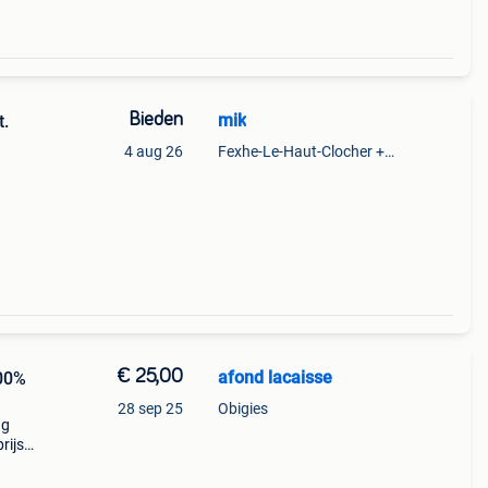
Bieden
mik
t.
4 aug 26
Fexhe-Le-Haut-Clocher + Partie De Momalle
€ 25,00
afond lacaisse
100%
28 sep 25
Obigies
ng
rijs