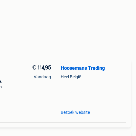
€ 114,95
Hoosemans Trading
Vandaag
Heel België
e.
n
ng
gen
Bezoek website