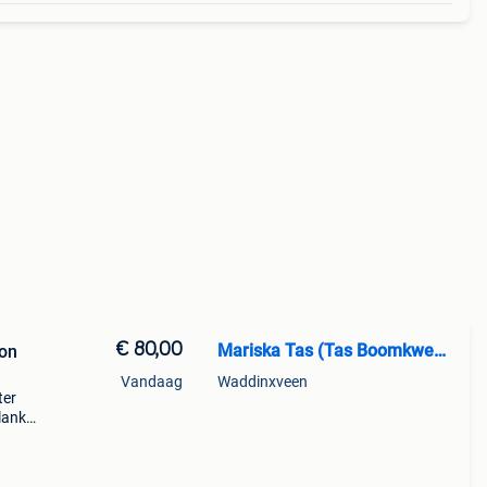
€ 80,00
Mariska Tas (Tas Boomkwekerij.nl)
ton
Vandaag
Waddinxveen
ter
blank
: 43
nden