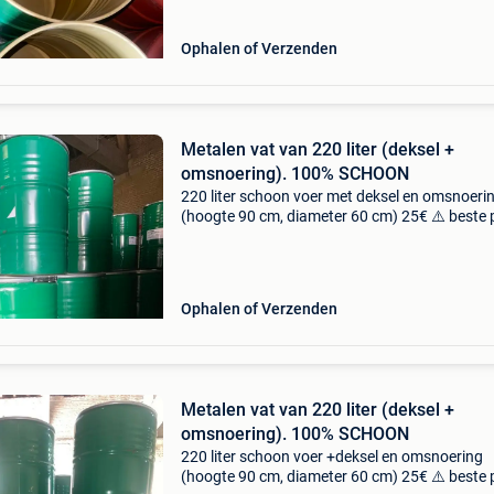
levering
Ophalen of Verzenden
Metalen vat van 220 liter (deksel +
omsnoering). 100% SCHOON
220 liter schoon voer met deksel en omsnoeri
(hoogte 90 cm, diameter 60 cm) 25€ ⚠️ beste p
in grote hoeveelheden! 📍 Pecq (7740) tussen
doornik en moeskroen (alleen op afspraak) 🚛
levering
Ophalen of Verzenden
Metalen vat van 220 liter (deksel +
omsnoering). 100% SCHOON
220 liter schoon voer +deksel en omsnoering
(hoogte 90 cm, diameter 60 cm) 25€ ⚠️ beste p