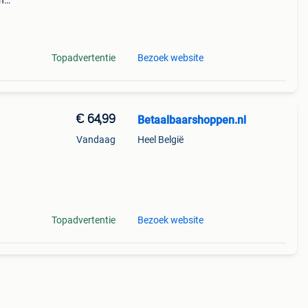
n
ng
gen
Topadvertentie
Bezoek website
€ 64,99
Betaalbaarshoppen.nl
Vandaag
Heel België
Topadvertentie
Bezoek website