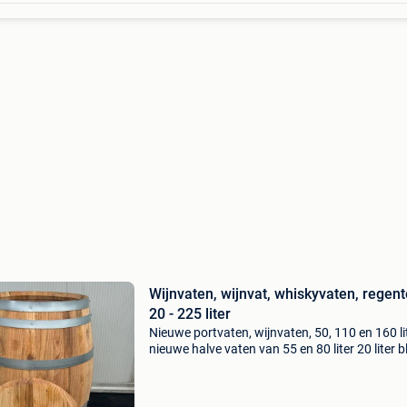
Wijnvaten, wijnvat, whiskyvaten, regen
20 - 225 liter
Nieuwe portvaten, wijnvaten, 50, 110 en 160 li
nieuwe halve vaten van 55 en 80 liter 20 liter 
kastanjehout 22 mm dik gewicht 15 kg hoogte
cm diameter van de buik: 33 cm 6 metalen ba
g