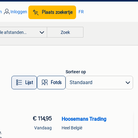
n
Inloggen
FR
Plaats zoekertje
lle afstanden…
Zoek
Sorteer op
Lijst
Foto’s
€ 114,95
Hoosemans Trading
Vandaag
Heel België
e.