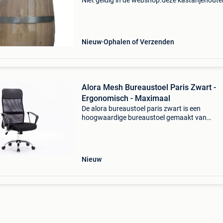
Niet geldig in de webshop.deze kastanjehoute
regenton combineert een authentieke uitstrali
met een praktische oplossing voor het opvan
van regenw
Nieuw
Ophalen of Verzenden
Alora Mesh Bureaustoel Paris Zwart -
Ergonomisch - Maximaal
De alora bureaustoel paris zwart is een
hoogwaardige bureaustoel gemaakt van
kunstleren en een mesh bekleding. Kunstleren
bekleding heeft het voordeel, dat dit materiaal
elastisch is en weer glad trek
Nieuw