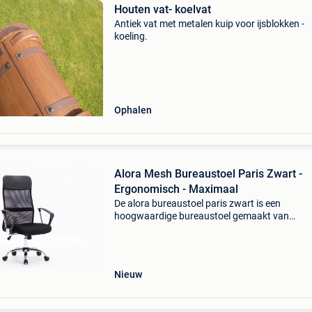
Houten vat- koelvat
Antiek vat met metalen kuip voor ijsblokken -
koeling.
Ophalen
Alora Mesh Bureaustoel Paris Zwart -
Ergonomisch - Maximaal
De alora bureaustoel paris zwart is een
hoogwaardige bureaustoel gemaakt van
kunstleren en een mesh bekleding. Kunstleren
bekleding heeft het voordeel, dat dit materiaal
elastisch is en weer glad trek
Nieuw