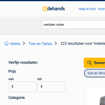
Help en info
Voor
222 resultaten
voor 'metale
Home
Tuin en Terras
Verfijn resultaten
Bewaar
Prijs
Tuin en Terr
van
tot
€
€
Categorie