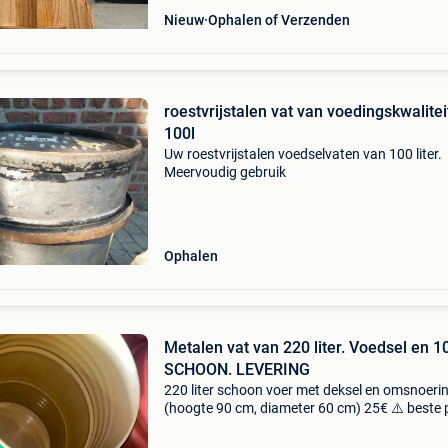
Nieuw
Ophalen of Verzenden
roestvrijstalen vat van voedingskwalitei
100l
Uw roestvrijstalen voedselvaten van 100 liter.
Meervoudig gebruik
Ophalen
Metalen vat van 220 liter. Voedsel en 
SCHOON. LEVERING
220 liter schoon voer met deksel en omsnoeri
(hoogte 90 cm, diameter 60 cm) 25€ ⚠️ beste p
in grote hoeveelheden! 📍 Pecq (7740) tussen
doornik en moeskroen (alleen op afspraak) 🚛