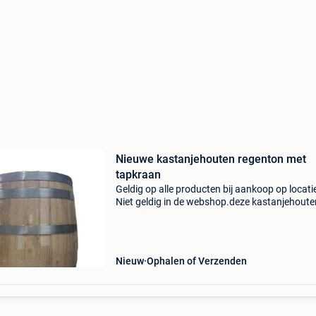
Nieuwe kastanjehouten regenton met
tapkraan
Geldig op alle producten bij aankoop op locati
Niet geldig in de webshop.deze kastanjehoute
regenton combineert een authentieke uitstrali
met een praktische oplossing voor het opvan
van regenw
Nieuw
Ophalen of Verzenden