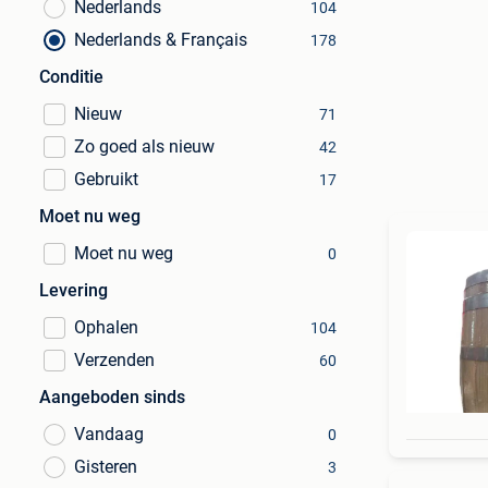
Nederlands
104
Nederlands & Français
178
Conditie
Nieuw
71
Zo goed als nieuw
42
Gebruikt
17
Moet nu weg
Moet nu weg
0
Levering
Ophalen
104
Verzenden
60
Aangeboden sinds
Vandaag
0
Gisteren
3