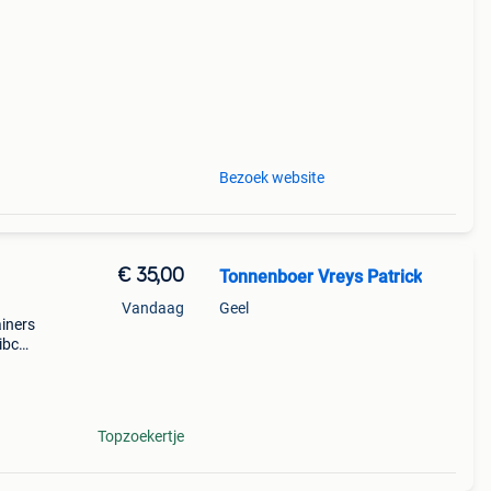
Bezoek website
€ 35,00
Tonnenboer Vreys Patrick
Vandaag
Geel
iners
ibc
e
niq
Topzoekertje