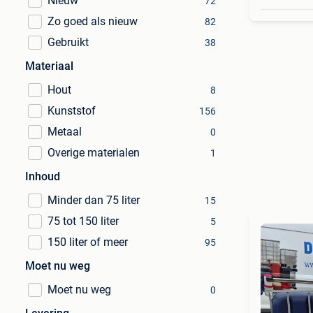
Nieuw
72
Zo goed als nieuw
82
Gebruikt
38
Materiaal
Hout
8
Kunststof
156
Metaal
0
Overige materialen
1
Inhoud
Minder dan 75 liter
15
75 tot 150 liter
5
150 liter of meer
95
Moet nu weg
Moet nu weg
0