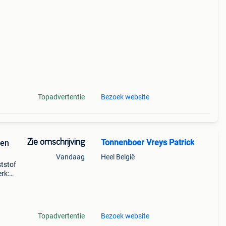
rte
Topadvertentie
Bezoek website
Zie omschrijving
Tonnenboer Vreys Patrick
een
Vandaag
Heel België
ststof
erk:
hd
Topadvertentie
Bezoek website