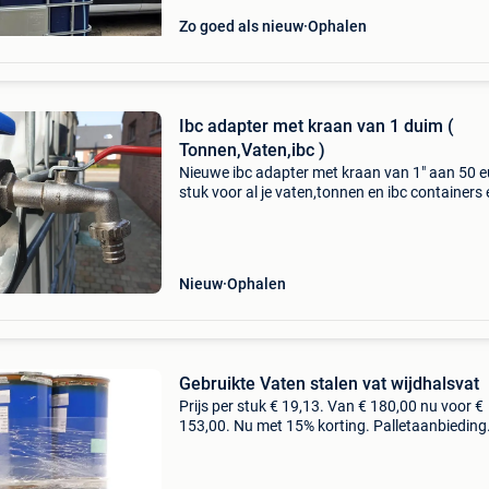
Zo goed als nieuw
Ophalen
Ibc adapter met kraan van 1 duim (
Tonnen,Vaten,ibc )
Nieuwe ibc adapter met kraan van 1" aan 50 e
stuk voor al je vaten,tonnen en ibc containers 
toebehoren slechts 1 adres bij de tonnenboer 
geel. Van hoornestraat 6 2440 oosterlo-geel 
Nieuw
Ophalen
Gebruikte Vaten stalen vat wijdhalsvat
Prijs per stuk € 19,13. Van € 180,00 nu voor €
153,00. Nu met 15% korting. Palletaanbieding
bestaande uit 8 stuks gebruikte wijdhalsvate
een capaciteit van 210 liter. Met deze capa