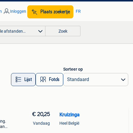
n
Inloggen
FR
Plaats zoekertje
lle afstanden…
Zoek
Sorteer op
Lijst
Foto’s
€ 20,25
Kruizinga
ing.
Vandaag
Heel België
van