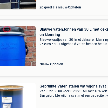
A
Zo goed als nieuw
Ophalen
Blauwe vaten,tonnen van 30 L met deks
en klemring
Blauwe vaatjes van 30 l met deksel en klemrin
25 euro / stuk afgehaald vaten hebben het un
keurmerk. Hoogte: 520 mm breedte: 315 mm
opening: 252 mm gewicht: 1,35 kg materiaal v
hdpe materiaal
Nieuw
Ophalen
Gebruikte Vaten stalen vat wijdhalsvat
Van € 22,50 nu voor € 20,25. Nu met 10% kort
Een gebruikte wijdhalsvat met een capaciteit 
210 liter. Met deze capaciteit biedt dit vat
voldoende ruimte voor het opslaan en transpo