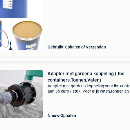
extra voordelig
Gebruikt
Ophalen of Verzenden
Adapter met gardena koppeling ( Ibc
containers,Tonnen,Vaten)
Adapter met gardena koppeling voor ibc conta
aan 35 euro / stuk. Voor al je vaten,tonnen en 
containers en toebehoren slechts 1 adres bij d
tonnenboer in geel. Contant betalen of payco
fac
Nieuw
Ophalen