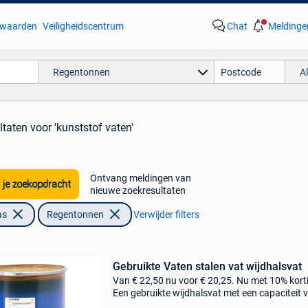
waarden
Veiligheidscentrum
Chat
Meldinge
Regentonnen
A
ltaten
voor 'kunststof vaten'
Ontvang meldingen van
 je zoekopdracht
nieuwe zoekresultaten
as
Regentonnen
Verwijder filters
Gebruikte Vaten stalen vat wijdhalsvat
Van € 22,50 nu voor € 20,25. Nu met 10% kort
Een gebruikte wijdhalsvat met een capaciteit 
210 liter. Met deze capaciteit biedt dit vat