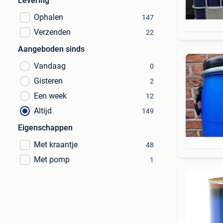
Levering
Ophalen
147
Verzenden
22
Aangeboden sinds
Vandaag
0
Gisteren
2
Een week
12
Altijd
149
Eigenschappen
Met kraantje
48
Met pomp
1