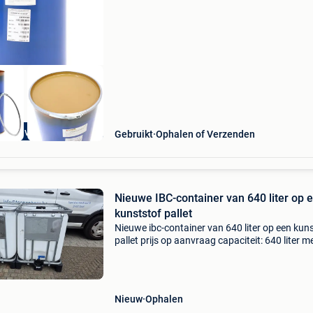
voldoende ruimte voor het opslaan en transpo
extra voordelig
Gebruikt
Ophalen of Verzenden
Nieuwe IBC-container van 640 liter op 
kunststof pallet
Nieuwe ibc-container van 640 liter op een kun
pallet prijs op aanvraag capaciteit: 640 liter m
werit kleur: naturel, doorzichtig materiaal: pe-
(hdpe) pallet: kunststof un-gecertificeerd:
Nieuw
Ophalen