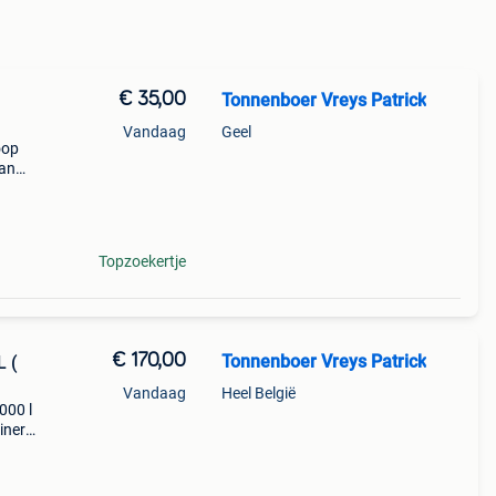
€ 35,00
Tonnenboer Vreys Patrick
1
Vandaag
Geel
oop
aan
en
re
Topzoekertje
€ 170,00
Tonnenboer Vreys Patrick
L (
Vandaag
Heel België
000 l
iners
.
stuk.