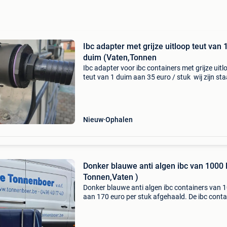
Ibc adapter met grijze uitloop teut van 
duim (Vaten,Tonnen
Ibc adapter voor ibc containers met grijze uitl
teut van 1 duim aan 35 euro / stuk wij zijn st
bekend met jaren ervaring en scherpe prijzen 
klantvriendelijkheid en kun met al je vragen ter
Nieuw
Ophalen
Donker blauwe anti algen ibc van 1000 
Tonnen,Vaten )
Donker blauwe anti algen ibc containers van 1
aan 170 euro per stuk afgehaald. De ibc conta
zijn professioneel gespoeld en droog geblazen
Adapter met gardena koppeling aan 35 euro / 
A