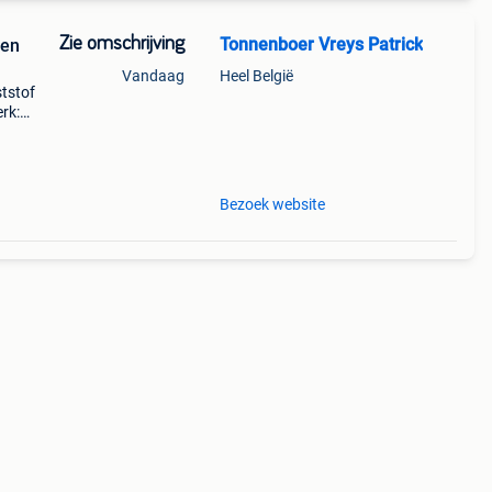
Zie omschrijving
Tonnenboer Vreys Patrick
een
Vandaag
Heel België
ststof
erk:
hd
Bezoek website