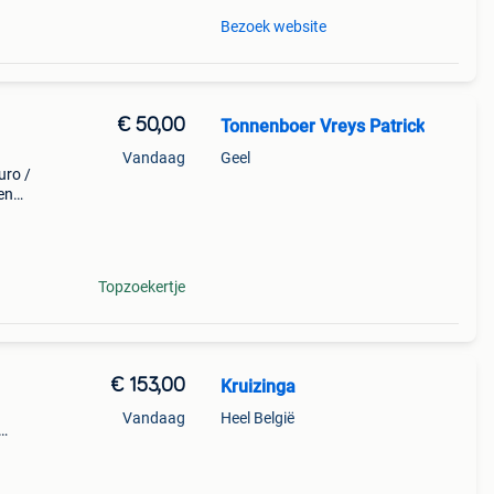
Bezoek website
€ 50,00
Tonnenboer Vreys Patrick
Vandaag
Geel
uro /
en
in
con
Topzoekertje
€ 153,00
Kruizinga
Vandaag
Heel België
n met