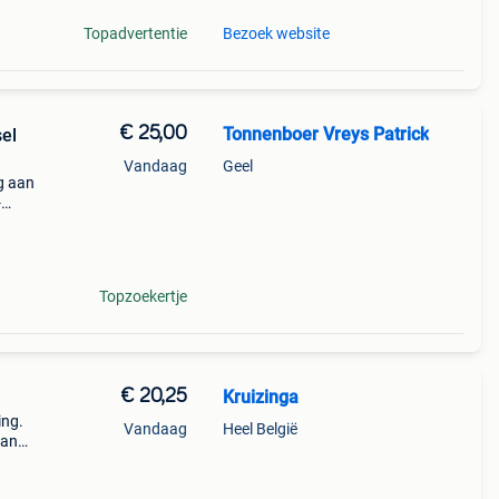
Topadvertentie
Bezoek website
€ 25,00
Tonnenboer Vreys Patrick
el
Vandaag
Geel
g aan
-
at:
Topzoekertje
€ 20,25
Kruizinga
ing.
Vandaag
Heel België
van
rte