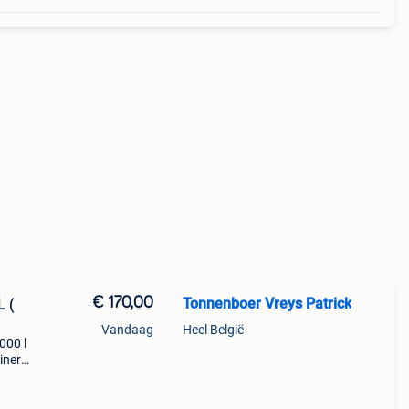
€ 170,00
Tonnenboer Vreys Patrick
L (
Vandaag
Heel België
000 l
iners
.
stuk.