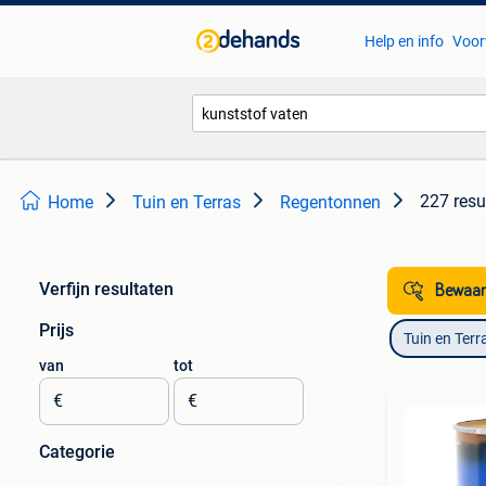
Help en info
Voor
227 resu
Home
Tuin en Terras
Regentonnen
Verfijn resultaten
Bewaar
Prijs
Tuin en Terr
van
tot
€
€
Categorie