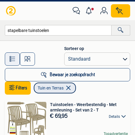
Tuin en Terras
Sorteer op
Alle afstanden…
Bewaar je zoekopdracht
Filters
Tuin en Terras
Tuinstoelen - Weerbestendig - Met
armleuning - Set van 2 - T
€ 69,95
Details
Topadvertentie