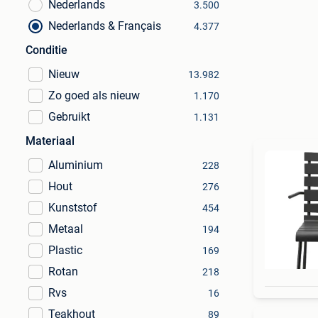
Nederlands
3.500
Nederlands & Français
4.377
Conditie
Nieuw
13.982
Zo goed als nieuw
1.170
Gebruikt
1.131
Materiaal
Aluminium
228
Hout
276
Kunststof
454
Metaal
194
Plastic
169
Rotan
218
Rvs
16
Teakhout
89