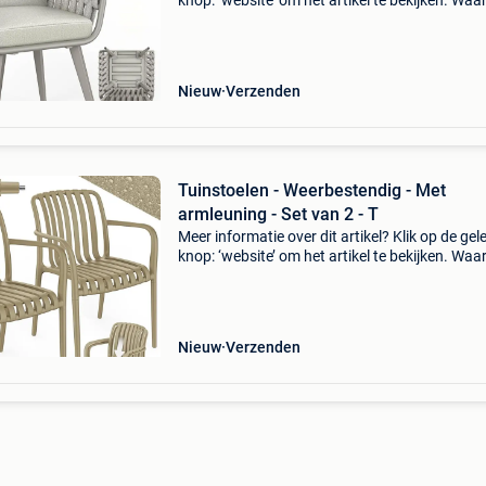
knop: ‘website’ om het artikel te bekijken. Wa
bestellen bij retourdeal.nl? Voor 15:00 besteld,
volgende werkdag in huis. 1 Jaar garantie op 
Nieuw
Verzenden
Tuinstoelen - Weerbestendig - Met
armleuning - Set van 2 - T
Meer informatie over dit artikel? Klik op de gel
knop: ‘website’ om het artikel te bekijken. Wa
bestellen bij retourdeal.nl? Voor 15:00 besteld,
volgende werkdag in huis. 1 Jaar garantie op 
Nieuw
Verzenden