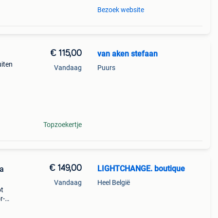
Bezoek website
€ 115,00
van aken stefaan
uiten
Vandaag
Puurs
Topzoekertje
€ 149,00
LIGHTCHANGE. boutique
ta
Vandaag
Heel België
ot
r-
rpakt