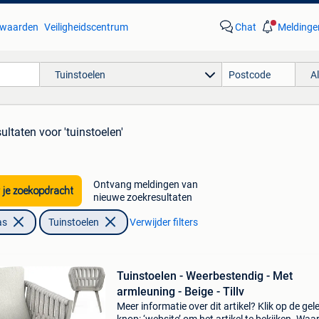
waarden
Veiligheidscentrum
Chat
Meldinge
Tuinstoelen
A
sultaten
voor 'tuinstoelen'
Ontvang meldingen van
 je zoekopdracht
nieuwe zoekresultaten
as
Tuinstoelen
Verwijder filters
Tuinstoelen - Weerbestendig - Met
armleuning - Beige - Tillv
Meer informatie over dit artikel? Klik op de gel