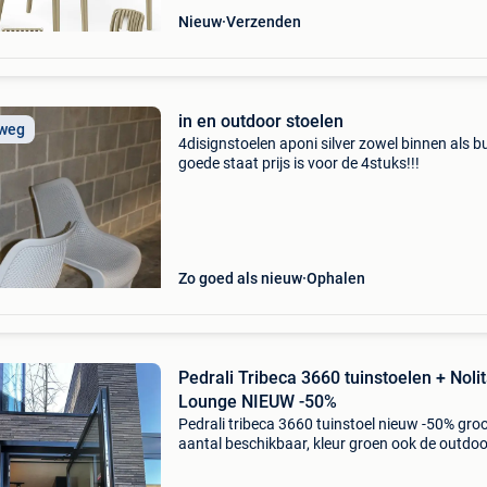
Nieuw
Verzenden
in en outdoor stoelen
 weg
4disignstoelen aponi silver zowel binnen als b
goede staat prijs is voor de 4stuks!!!
Zo goed als nieuw
Ophalen
Pedrali Tribeca 3660 tuinstoelen + Noli
Lounge NIEUW -50%
Pedrali tribeca 3660 tuinstoel nieuw -50% gro
aantal beschikbaar, kleur groen ook de outdoo
lounge-elementen van pedrali nolita zijn
beschikbaar. Meerdere beschikbaar, nieuw ve