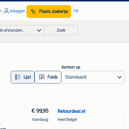
n
Inloggen
FR
Plaats zoekertje
lle afstanden…
Zoek
Sorteer op
Lijst
Foto’s
€ 99,95
Retourdeal.nl
Vandaag
Heel België
e