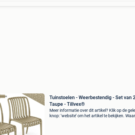
Tuinstoelen - Weerbestendig - Set van 2
Taupe - Tillvex®
Meer informatie over dit artikel? Klik op de gel
knop: ‘website’ om het artikel te bekijken. Wa
bestellen bij retourdeal.nl? Voor 15:00 besteld,
volgende werkdag in huis. 1 Jaar garantie op 