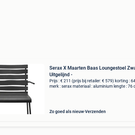
Serax X Maarten Baas Loungestoel Zw
Uitgelijnd -
Prijs : € 211 (prijs bij retailer: € 579) korting : 
merk : serax materiaal : aluminium lengte : 76
breedte : 74 cm hoogte : 64 cm levering : zelf
ophalen of thuisbezorging mogelijk. B
Zo goed als nieuw
Verzenden