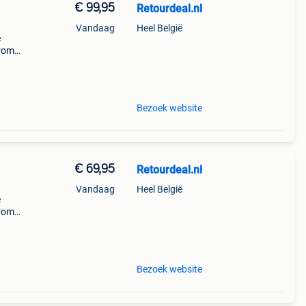
€ 99,95
Retourdeal.nl
Vandaag
Heel België
e
arom
al on
Bezoek website
€ 69,95
Retourdeal.nl
Vandaag
Heel België
e
arom
al on
Bezoek website