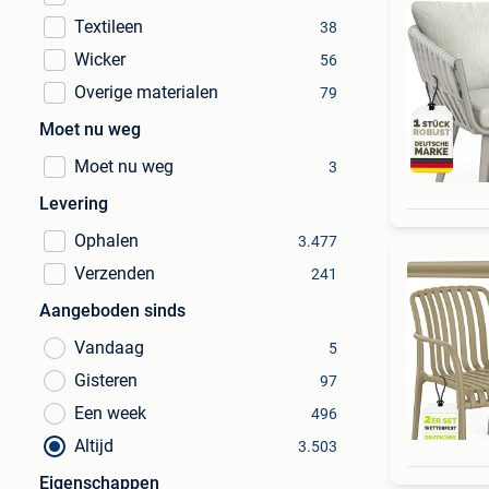
Textileen
38
Wicker
56
Overige materialen
79
Moet nu weg
Moet nu weg
3
Levering
Ophalen
3.477
Verzenden
241
Aangeboden sinds
Vandaag
5
Gisteren
97
Een week
496
Altijd
3.503
Eigenschappen