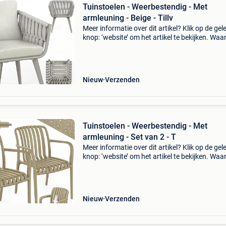
Tuinstoelen - Weerbestendig - Met
armleuning - Beige - Tillv
Meer informatie over dit artikel? Klik op de gel
knop: ‘website’ om het artikel te bekijken. Wa
bestellen bij retourdeal.nl? Voor 15:00 besteld,
volgende werkdag in huis. 1 Jaar garantie op 
Nieuw
Verzenden
Tuinstoelen - Weerbestendig - Met
armleuning - Set van 2 - T
Meer informatie over dit artikel? Klik op de gel
knop: ‘website’ om het artikel te bekijken. Wa
bestellen bij retourdeal.nl? Voor 15:00 besteld,
volgende werkdag in huis. 1 Jaar garantie op 
Nieuw
Verzenden