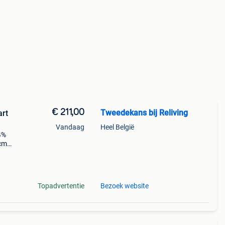
€ 211,00
Tweedekans bij Reliving
art
Vandaag
Heel België
64%
 cm
Topadvertentie
Bezoek website