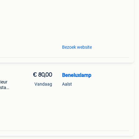
Bezoek website
€ 80,00
Beneluxlamp
ieur
Vandaag
Aalst
,staat
 staan