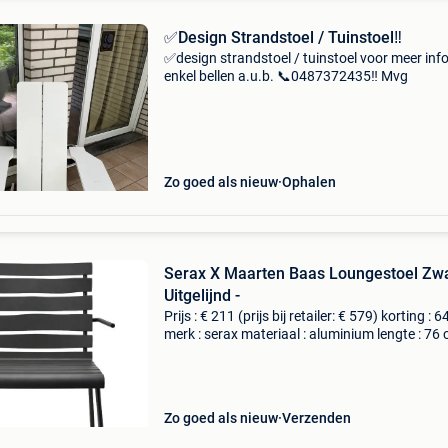
✅Design Strandstoel / Tuinstoel‼️
✅design strandstoel / tuinstoel voor meer inf
enkel bellen a.u.b. 📞0487372435‼️ Mvg
Zo goed als nieuw
Ophalen
Serax X Maarten Baas Loungestoel Zw
Uitgelijnd -
Prijs : € 211 (prijs bij retailer: € 579) korting : 
merk : serax materiaal : aluminium lengte : 76
breedte : 74 cm hoogte : 64 cm levering : zelf
ophalen of thuisbezorging mogelijk. B
Zo goed als nieuw
Verzenden