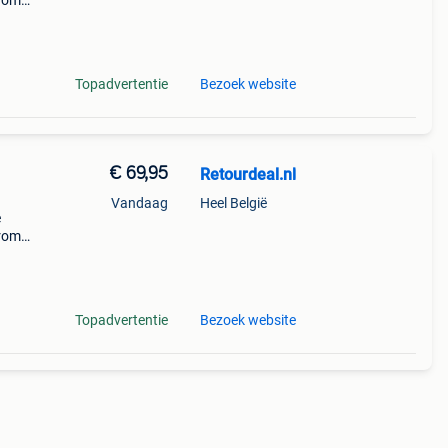
arom
al on
Topadvertentie
Bezoek website
€ 69,95
Retourdeal.nl
Vandaag
Heel België
e
arom
al on
Topadvertentie
Bezoek website