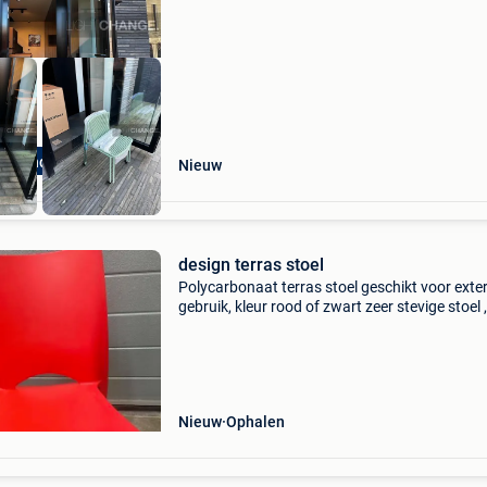
-50%. Tribeca n
gh-end Outlet
Nieuw
design terras stoel
Polycarbonaat terras stoel geschikt voor exter
gebruik, kleur rood of zwart zeer stevige stoel 
bij ons in de dancing buiten voor de rokers en
reeds 5 jaar buiten en nog steeds mooi. H
Nieuw
Ophalen