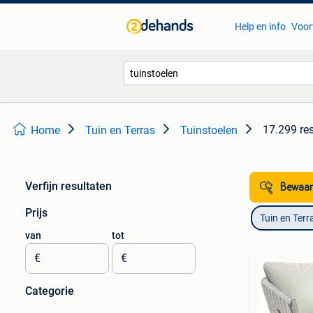
Help en info
Voor
17.299 re
Home
Tuin en Terras
Tuinstoelen
Verfijn resultaten
Bewaar
Prijs
Tuin en Terr
van
tot
€
€
Categorie