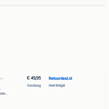
€ 49,95
Retourdeal.nl
 -
Vandaag
Heel België
e
arom
al on