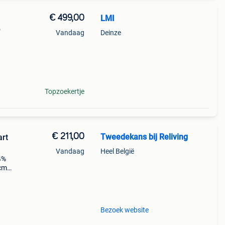
€ 499,00
LMI
o
Vandaag
Deinze
Topzoekertje
€ 211,00
Tweedekans bij Reliving
art
Vandaag
Heel België
64%
 cm
Bezoek website