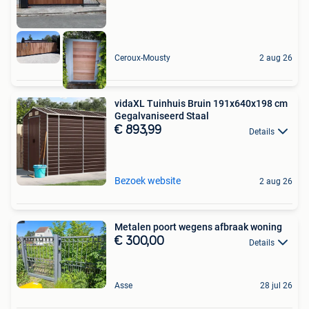
Ceroux-Mousty
2 aug 26
vidaXL Tuinhuis Bruin 191x640x198 cm
Gegalvaniseerd Staal
€ 893,99
Details
Bezoek website
2 aug 26
Metalen poort wegens afbraak woning
€ 300,00
Details
Asse
28 jul 26