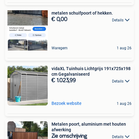
metalen schuifpoort of hekken.
€ 0,00
Details
Waregem
1 aug 26
vidaXL Tuinhuis Lichtgrijs 191x725x198
cm Gegalvaniseerd
€ 1.023,99
Details
Bezoek website
1 aug 26
Metalen poort, aluminium met houten
afwerking
Zie omschrijving
Details