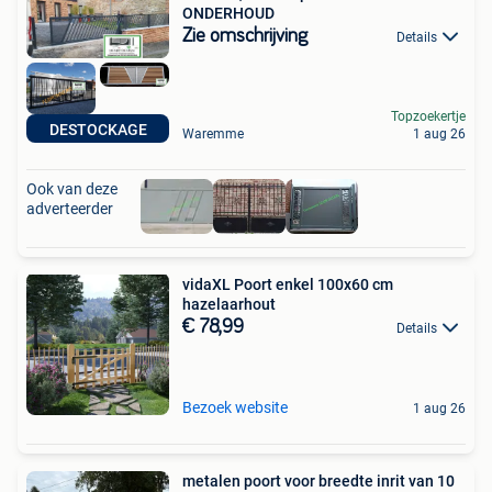
ONDERHOUD
Zie omschrijving
Details
Topzoekertje
DESTOCKAGE
Waremme
1 aug 26
Ook van deze
adverteerder
vidaXL Poort enkel 100x60 cm
hazelaarhout
€ 78,99
Details
Bezoek website
1 aug 26
metalen poort voor breedte inrit van 10