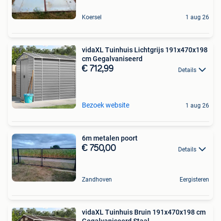
Koersel
1 aug 26
vidaXL Tuinhuis Lichtgrijs 191x470x198
cm Gegalvaniseerd
€ 712,99
Details
Bezoek website
1 aug 26
6m metalen poort
€ 750,00
Details
Zandhoven
Eergisteren
vidaXL Tuinhuis Bruin 191x470x198 cm
Gegalvaniseerd Staal