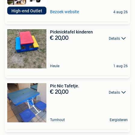
High-end Outlet
Bezoek website
4 aug 26
Picknicktafel kinderen
€ 20,00
Details
Heule
1 aug 26
Pic Nic Tafetje.
€ 20,00
Details
Turnhout
Eergisteren