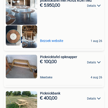
picknicktafel met HOGE KORTING
€ 5.950,00
Details
High-end Outlet
Bezoek website
1 aug 26
Picknicktafel opknapper
€ 100,00
Details
Meerbeke
4 aug 26
Picknickbank
€ 400,00
Details