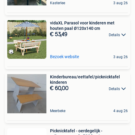
Kasterlee
3 aug 26
vidaXL Parasol voor kinderen met
houten paal Ø120x140 cm
€ 53,49
Details
Bezoek website
3 aug 26
Kinderbureau/eettafel/picknicktafel
kinderen
€ 60,00
Details
Meerbeke
4 aug 26
Picknicktafel - oerdegelijk -