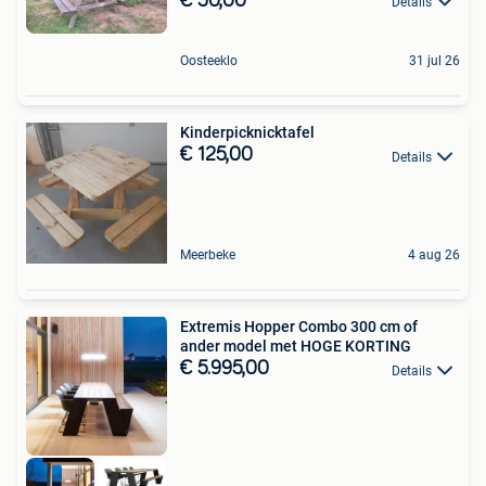
€ 50,00
Details
Oosteeklo
31 jul 26
Kinderpicknicktafel
€ 125,00
Details
Meerbeke
4 aug 26
Extremis Hopper Combo 300 cm of
ander model met HOGE KORTING
€ 5.995,00
Details