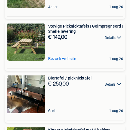
Aalter
1 aug 26
Stevige Picknicktafels | Geimpregneerd |
Snelle levering
€ 149,00
Details
Bezoek website
1 aug 26
Biertafel / picknicktafel
€ 250,00
Details
Gent
1 aug 26
Kinder picknicktafel met 2 bakken