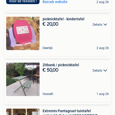
Voor de feesten !
Bezoek website
2 aug 26
picknicktafel - kindertafel
€ 20,00
Details
Deerlijk
2 aug 26
Zitbank / picknicktafel
€ 50,00
Details
Hasselt
1 aug 26
Extremis Pantagruel tuintafel