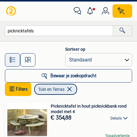
Tuin en Terras
Sorteer op
Alle afstanden…
Bewaar je zoekopdracht
Filters
Tuin en Terras
Picknicktafel in hout picknickbank rond
model met 4
€ 354,88
Details
Topadvertentie