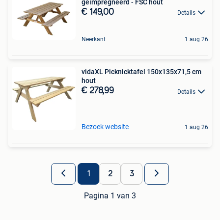
geïmpregneerd - FSC hout
€ 149,00
Details
Neerkant
1 aug 26
vidaXL Picknicktafel 150x135x71,5 cm
hout
€ 278,99
Details
Bezoek website
1 aug 26
1
2
3
Pagina 1 van 3