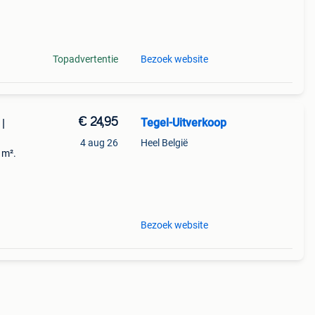
extra
ver
Topadvertentie
Bezoek website
€ 24,95
Tegel-Uitverkoop
|
4 aug 26
Heel België
 m².
extra
ver
Bezoek website