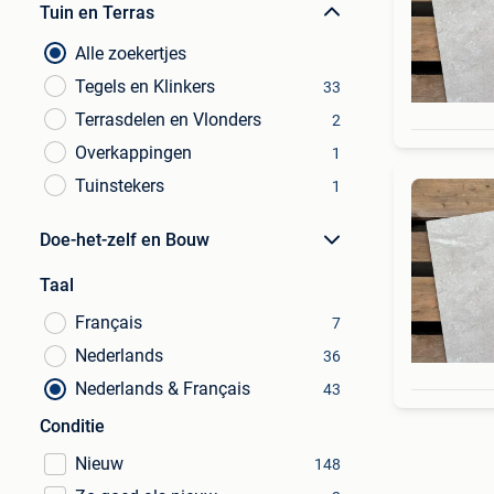
Tuin en Terras
Alle zoekertjes
Tegels en Klinkers
33
Terrasdelen en Vlonders
2
Overkappingen
1
Tuinstekers
1
Doe-het-zelf en Bouw
Taal
Français
7
Nederlands
36
Nederlands & Français
43
Conditie
Nieuw
148