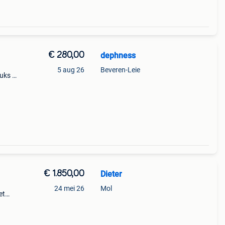
€ 280,00
dephness
5 aug 26
Beveren-Leie
uks =
 kan
€ 1.850,00
Dieter
24 mei 26
Mol
et