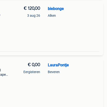
€ 120,00
biebonge
,
3 aug 26
Alken
€ 0,00
LauraPontje
l
Eergisteren
Beveren
tapel
p te
e