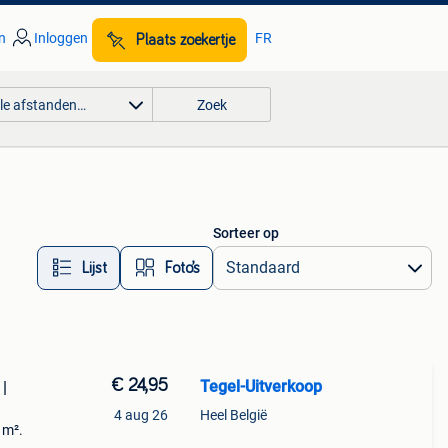
n
Inloggen
FR
Plaats zoekertje
lle afstanden…
Zoek
Sorteer op
Lijst
Foto’s
€ 24,95
Tegel-Uitverkoop
|
4 aug 26
Heel België
 m².