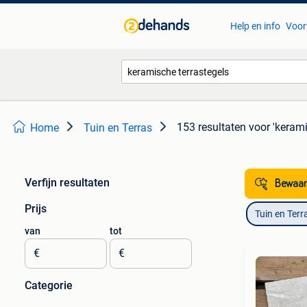
Help en info
Voor
153 resultaten
voor 'kerami
Home
Tuin en Terras
Verfijn resultaten
Bewaar
Prijs
Tuin en Terr
van
tot
€
€
Categorie