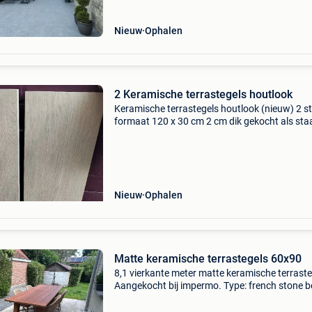
Nieuw
Ophalen
2 Keramische terrastegels houtlook
Keramische terrastegels houtlook (nieuw) 2 s
formaat 120 x 30 cm 2 cm dik gekocht als sta
(bryce zelfbouwmarkt) maar heb voor een an
tegel gekozen 39.99 €/m2 of 28.99€ per doos
Nieuw
Ophalen
Matte keramische terrastegels 60x90
8,1 vierkante meter matte keramische terraste
Aangekocht bij impermo. Type: french stone b
60x90cm en 2 cm dik. Ook nog enkele restjes
beschikbaar. Moet weg wegens te veel aangek