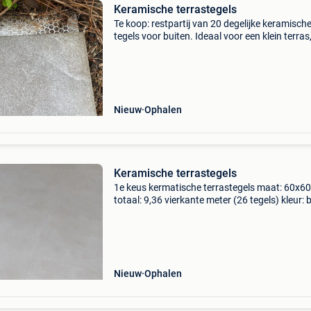
Keramische terrastegels
Te koop: restpartij van 20 degelijke keramisch
tegels voor buiten. Ideaal voor een klein terras
balkon, tuinpad of onder een overkapping/tui
Type: keramische terrastegel / buitentegel af
Nieuw
Ophalen
Keramische terrastegels
1e keus kermatische terrastegels maat: 60x6
totaal: 9,36 vierkante meter (26 tegels) kleur: 
nog in verpakking. Overschot terras. Nieuwpri
40€/vierkante meter afhalen in riemst
Nieuw
Ophalen