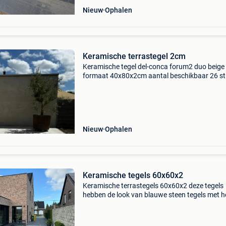
Nieuw
Ophalen
Keramische terrastegel 2cm
Keramische tegel del-conca forum2 duo beige
formaat 40x80x2cm aantal beschikbaar 26 st
8,32m2 nieuw in de verpakking enkel afhalen,
geladen worden met heftruck.
Nieuw
Ophalen
Keramische tegels 60x60x2
Keramische terrastegels 60x60x2 deze tegels
hebben de look van blauwe steen tegels met h
gemak van keramische tegels.
Onderhoudsvriendelijk nieuw in pallet. 54M2