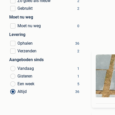
Zo goed als nieuw
2
Gebruikt
2
Moet nu weg
Moet nu weg
0
Levering
Ophalen
36
Verzenden
2
Aangeboden sinds
Vandaag
1
Gisteren
1
Een week
5
Altijd
36