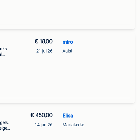
€ 18,00
miro
tuks
21 jul 26
Aalst
al
dere
 van
€ 460,00
Elisa
gels.
14 jun 26
Mariakerke
eige
ocht.