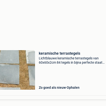
keramische terrastegels
Lichtblauwe keramische terrastegels van
60x60x2cm 84 tegels in bijna perfecte staat
sommige wat opschonen aan de zijkant enkel 
lot te koop zelf afhalen €500 (€5,95 per tegel)
Zo goed als nieuw
Ophalen