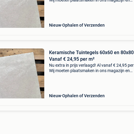
Wij moeten plaatsmaken in ons magazijn en
verkopen onze restpartijen tuintegels nu met 
korting! Prachtige keramische terrastegels in 
Nieuw
Ophalen of Verzenden
Keramische Tuintegels 60x60 en 80x80 
Vanaf € 24,95 per m²
Nu extra in prijs verlaagd! Al vanaf € 24,95 per
Wij moeten plaatsmaken in ons magazijn en
verkopen onze restpartijen tuintegels nu met 
korting! Prachtige keramische terrastegels in 
Nieuw
Ophalen of Verzenden