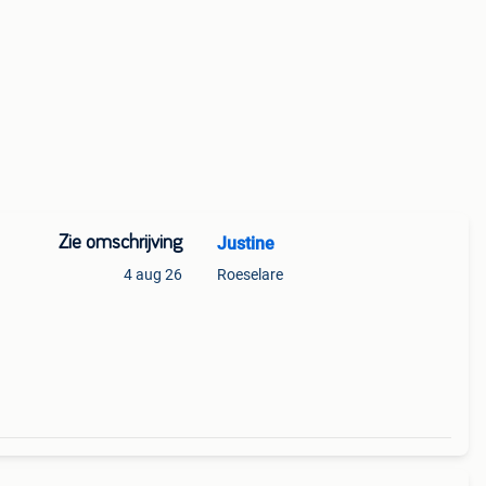
Zie omschrijving
Justine
4 aug 26
Roeselare
als 1