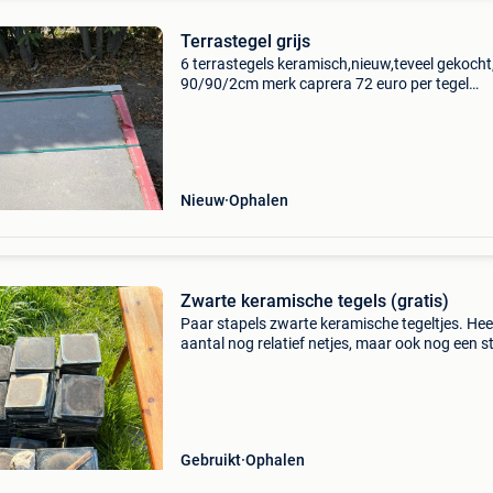
Terrastegel grijs
6 terrastegels keramisch,nieuw,teveel gekocht
90/90/2cm merk caprera 72 euro per tegel
nieuwprijs
Nieuw
Ophalen
Zwarte keramische tegels (gratis)
Paar stapels zwarte keramische tegeltjes. Hee
aantal nog relatief netjes, maar ook nog een s
waar nog veel oude mortel aan hangt. Gratis o
halen te melsele voor 8/08. Gaan anders op d
conta
Gebruikt
Ophalen