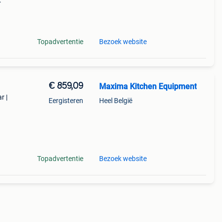
jsd.
Topadvertentie
Bezoek website
€ 859,09
Maxima Kitchen Equipment
r |
Eergisteren
Heel België
it je
en, b
Topadvertentie
Bezoek website