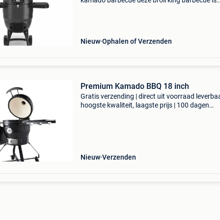
kamado barbecue deze broil king barbecue is
permanent in prijs verlaagd. Topprestaties,
robuuste bouw en nu extra aantrekkelijk gepri
Broil king is
Nieuw
Ophalen of Verzenden
Premium Kamado BBQ 18 inch
Gratis verzending | direct uit voorraad leverbaa
hoogste kwaliteit, laagste prijs | 100 dagen
retourgarantie met deze 39,5 cm kamado bbq z
helemaal goed! Er is niets wat hij niet kan. Kok
Nieuw
Verzenden