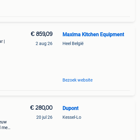
€ 859,09
Maxima Kitchen Equipment
r |
2 aug 26
Heel België
it je
en, b
Bezoek website
€ 280,00
Dupont
20 jul 26
Kessel-Lo
ieuw
d met
he