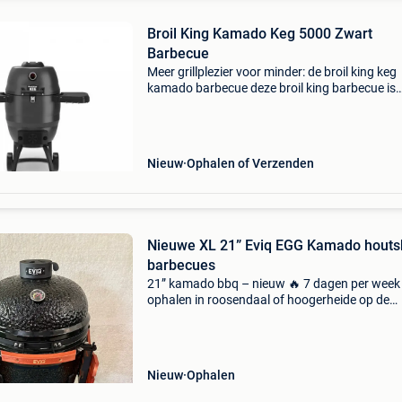
Broil King Kamado Keg 5000 Zwart
Barbecue
Meer grillplezier voor minder: de broil king keg
kamado barbecue deze broil king barbecue is
permanent in prijs verlaagd. Topprestaties,
robuuste bouw en nu extra aantrekkelijk gepri
Broil king is
Nieuw
Ophalen of Verzenden
Nieuwe XL 21” Eviq EGG Kamado houts
barbecues
21” kamado bbq – nieuw 🔥 7 dagen per week
ophalen in roosendaal of hoogerheide op de
nederlandse grens ☎️0031645053921 prachti
keramische kamado barbecues,meerdere op
voorraad !! Nergens goedkoper/
Nieuw
Ophalen