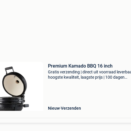
Premium Kamado BBQ 16 inch
Gratis verzending | direct uit voorraad leverbaa
hoogste kwaliteit, laagste prijs | 100 dagen
retourgarantie deze zwarte, compacte barbec
van kamado is met zijn 16 inch ideaal voor gril
bakke
Nieuw
Verzenden