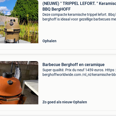
(NEUWE) " TRIPPEL LEFORT. " Keramis
BBQ BergHOFF
Deze compacte keramische trippel lefort. Bbq
berghoff is ideaal voor gezellige barbecues me
tot 4 personen. Dankzij de hoogwaardige
keramische schaal en het nauwkeurig regelba
ventilatiesystee
Ophalen
Barbecue Berghoff en ceramique
Super qualité. Prix du neuf 1459 euros. Https :
berghoffworldwide.com /nl_nl/keramische-bb
mat-antraciet-58cm
Zo goed als nieuw
Ophalen