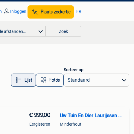
n
Inloggen
FR
Plaats zoekertje
lle afstanden…
Zoek
Sorteer op
Lijst
Foto’s
€ 999,00
Uw Tuin En Dier Laurijssen Minderhout
Eergisteren
Minderhout