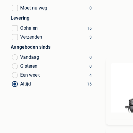
Moet nu weg
0
Levering
Ophalen
16
Verzenden
3
Aangeboden sinds
Vandaag
0
Gisteren
0
Een week
4
Altijd
16