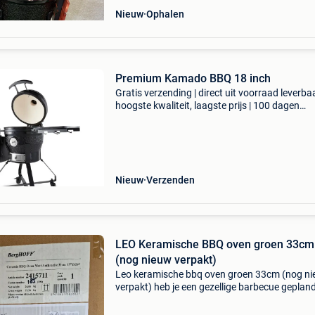
Nieuw
Ophalen
Premium Kamado BBQ 18 inch
Gratis verzending | direct uit voorraad leverbaa
hoogste kwaliteit, laagste prijs | 100 dagen
retourgarantie met deze 39,5 cm kamado bbq z
helemaal goed! Er is niets wat hij niet kan. Kok
Nieuw
Verzenden
LEO Keramische BBQ oven groen 33cm
(nog nieuw verpakt)
Leo keramische bbq oven groen 33cm (nog n
verpakt) heb je een gezellige barbecue geplan
2 tot 4 personen? Dan is deze kleine keramisc
bbq de perfecte partner om al je heerlijke