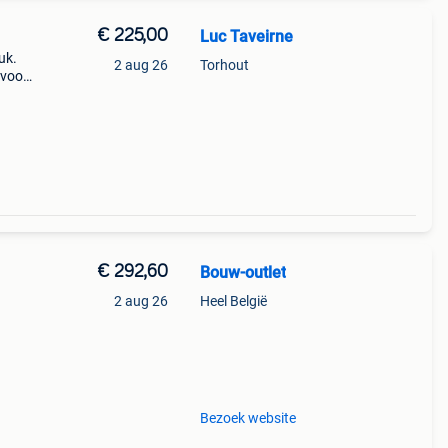
€ 225,00
Luc Taveirne
uk.
2 aug 26
Torhout
 voor
5€ =
€ 292,60
Bouw-outlet
2 aug 26
Heel België
s
en we
Bezoek website