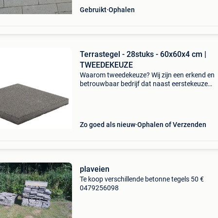
Gebruikt
Ophalen
Terrastegel - 28stuks - 60x60x4 cm |
TWEEDEKEUZE
Waarom tweedekeuze? Wij zijn een erkend en
betrouwbaar bedrijf dat naast eerstekeuze
producten ook een selectie tweedekeuze tegel
aanbiedt via tweedehands. Op die manier gev
kwalitatieve product
Zo goed als nieuw
Ophalen of Verzenden
plaveien
Te koop verschillende betonne tegels 50 €
0479256098