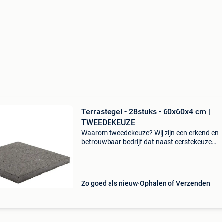
Terrastegel - 28stuks - 60x60x4 cm |
TWEEDEKEUZE
Waarom tweedekeuze? Wij zijn een erkend en
betrouwbaar bedrijf dat naast eerstekeuze
producten ook een selectie tweedekeuze tegel
aanbiedt via tweedehands. Op die manier gev
kwalitatieve product
Zo goed als nieuw
Ophalen of Verzenden