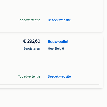
s
en we
Topadvertentie
Bezoek website
€ 292,60
Bouw-outlet
Eergisteren
Heel België
s
en we
Topadvertentie
Bezoek website