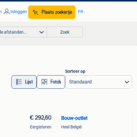
n
Inloggen
FR
Plaats zoekertje
lle afstanden…
Zoek
Sorteer op
Lijst
Foto’s
€ 292,60
Bouw-outlet
Eergisteren
Heel België