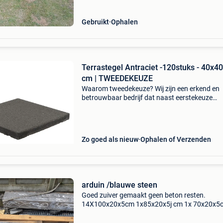
Gebruikt
Ophalen
Terrastegel Antraciet -120stuks - 40x4
cm | TWEEDEKEUZE
Waarom tweedekeuze? Wij zijn een erkend en
betrouwbaar bedrijf dat naast eerstekeuze
producten ook een selectie tweedekeuze tegel
aanbiedt via tweedehands. Op die manier gev
kwalitatieve product
Zo goed als nieuw
Ophalen of Verzenden
arduin /blauwe steen
Goed zuiver gemaakt geen beton resten.
14X100x20x5cm 1x85x20x5j cm 1x 70x20x5c
goede staat .navraag gedaan nieuw kost 60€