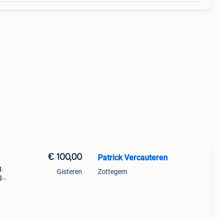
€ 100,00
Patrick Vercauteren
g.
Gisteren
Zottegem
g
gem.