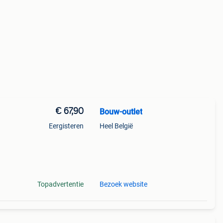
€ 67,90
Bouw-outlet
Eergisteren
Heel België
s
en we
Topadvertentie
Bezoek website