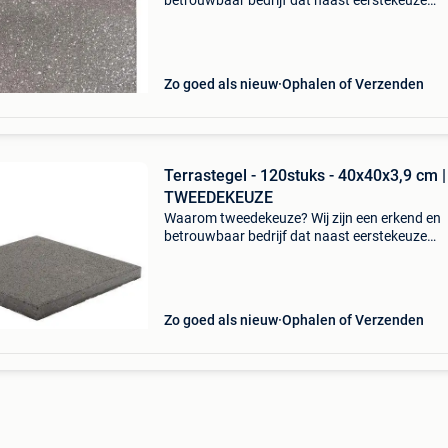
betrouwbaar bedrijf dat naast eerstekeuze
producten ook een selectie tweedekeuze tegel
aanbiedt via tweedehands. Op die manier gev
kwalitatieve product
Zo goed als nieuw
Ophalen of Verzenden
Terrastegel - 120stuks - 40x40x3,9 cm |
TWEEDEKEUZE
Waarom tweedekeuze? Wij zijn een erkend en
betrouwbaar bedrijf dat naast eerstekeuze
producten ook een selectie tweedekeuze tegel
aanbiedt via tweedehands. Op die manier gev
kwalitatieve product
Zo goed als nieuw
Ophalen of Verzenden