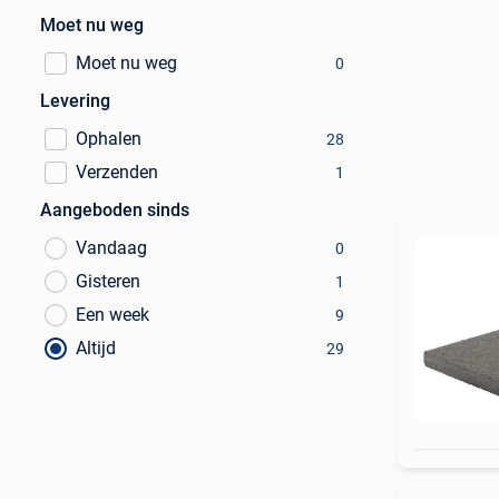
Moet nu weg
Moet nu weg
0
Levering
Ophalen
28
Verzenden
1
Aangeboden sinds
Vandaag
0
Gisteren
1
Een week
9
Altijd
29