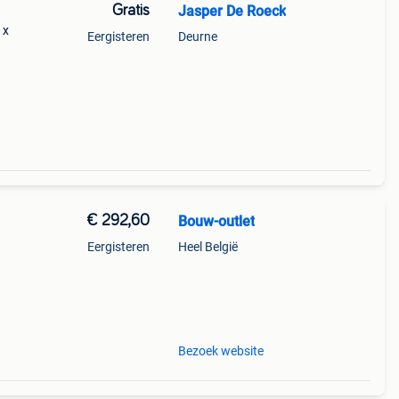
Gratis
Jasper De Roeck
 x
Eergisteren
Deurne
€ 292,60
Bouw-outlet
Eergisteren
Heel België
s
en we
Bezoek website