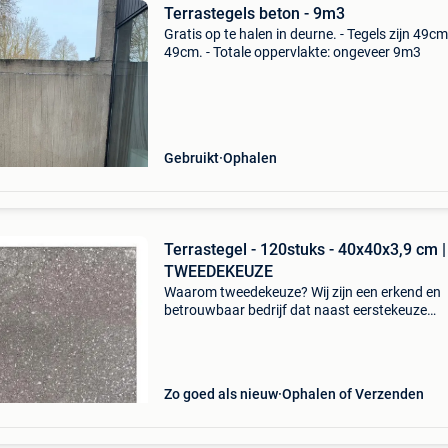
Terrastegels beton - 9m3
Gratis op te halen in deurne. - Tegels zijn 49cm
49cm. - Totale oppervlakte: ongeveer 9m3
Gebruikt
Ophalen
Terrastegel - 120stuks - 40x40x3,9 cm |
TWEEDEKEUZE
Waarom tweedekeuze? Wij zijn een erkend en
betrouwbaar bedrijf dat naast eerstekeuze
producten ook een selectie tweedekeuze tegel
aanbiedt via tweedehands. Op die manier gev
kwalitatieve product
Zo goed als nieuw
Ophalen of Verzenden