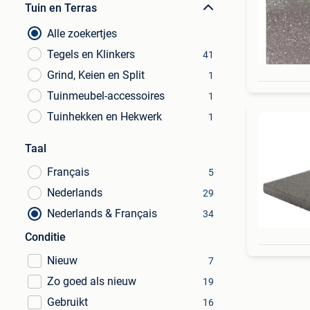
Tuin en Terras
Alle zoekertjes
Tegels en Klinkers
41
Grind, Keien en Split
1
Tuinmeubel-accessoires
1
Tuinhekken en Hekwerk
1
Taal
Français
5
Nederlands
29
Nederlands & Français
34
Conditie
Nieuw
7
Zo goed als nieuw
19
Gebruikt
16