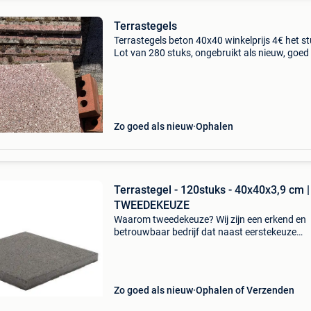
Terrastegels
Terrastegels beton 40x40 winkelprijs 4€ het st
Lot van 280 stuks, ongebruikt als nieuw, goed
45m2 nu te koop met 80% korting op de
aankoopprijs. Zelf af te halen in zedelgem. 22
Zo goed als nieuw
Ophalen
Terrastegel - 120stuks - 40x40x3,9 cm |
TWEEDEKEUZE
Waarom tweedekeuze? Wij zijn een erkend en
betrouwbaar bedrijf dat naast eerstekeuze
producten ook een selectie tweedekeuze tegel
aanbiedt via tweedehands. Op die manier gev
kwalitatieve product
Zo goed als nieuw
Ophalen of Verzenden