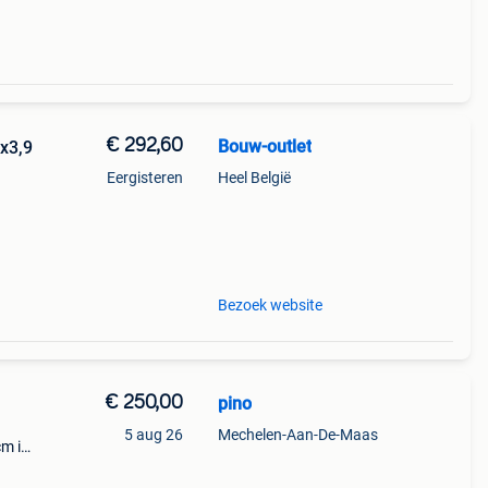
€ 292,60
Bouw-outlet
0x3,9
Eergisteren
Heel België
s
en we
Bezoek website
€ 250,00
pino
5 aug 26
Mechelen-Aan-De-Maas
m in
lm