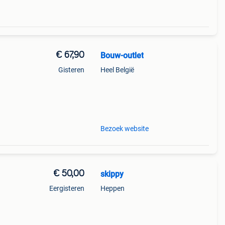
€ 67,90
Bouw-outlet
Gisteren
Heel België
s
en we
Bezoek website
€ 50,00
skippy
Eergisteren
Heppen