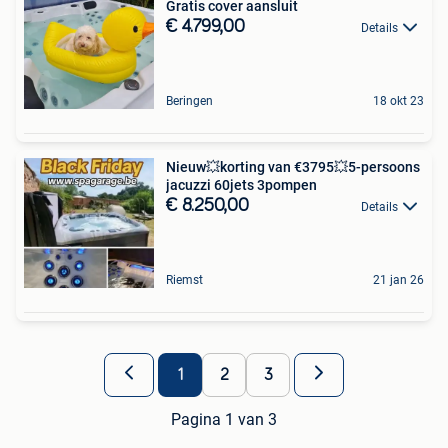
Gratis cover aansluit
€ 4.799,00
Details
Beringen
18 okt 23
Nieuw💥korting van €3795💥5-persoons
jacuzzi 60jets 3pompen
€ 8.250,00
Details
Riemst
21 jan 26
1
2
3
Pagina 1 van 3