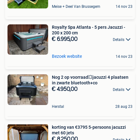
Meise + Deel Van Brussegem
14 nov 23
Royalty Spa Atlanta - 5 pers Jacuzzi -
200 x 200 cm
€ 6.995,00
Details
Bezoek website
14 nov 23
Nog 2 op voorraad💥jacuzzi 4 plaatsen
in zwarte bluetooth+co
€ 4.950,00
Details
Herstal
28 aug 23
korting van €3795 5-persoons jacuzzi
met 60 jets
€ 8.250,00
Details