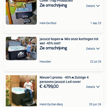
Cover Trap Producten
Zie omschrijving
Details
Herk-De-Stad
1 sep 23
jacuzzi kopen🔥 Mis onze kortingen tot
wel -45% niet!
Zie omschrijving
Details
Heusden
22 jul 26
Nieuw💦promo -45%🔥Zuinige 4
persoons jacuzzi Led cover
€ 4.799,00
Details
Heist-Op-Den-Berg
29 jun 26