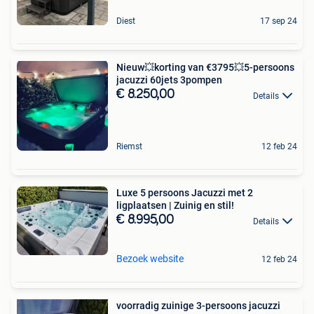
Diest
17 sep 24
Nieuw💥korting van €3795💥5-persoons
jacuzzi 60jets 3pompen
€ 8.250,00
Details
Riemst
12 feb 24
Luxe 5 persoons Jacuzzi met 2
ligplaatsen | Zuinig en stil!
€ 8.995,00
Details
Bezoek website
12 feb 24
voorradig zuinige 3-persoons jacuzzi