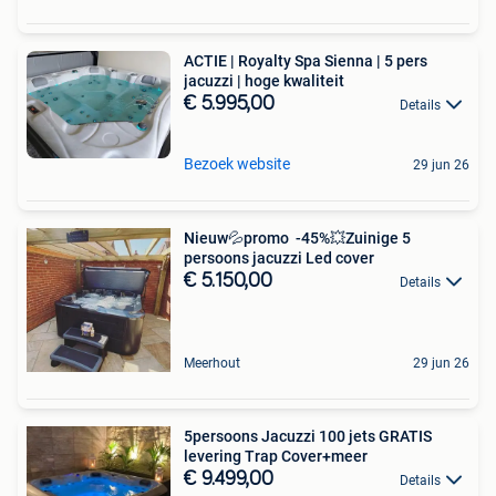
ACTIE | Royalty Spa Sienna | 5 pers
jacuzzi | hoge kwaliteit
€ 5.995,00
Details
Bezoek website
29 jun 26
Nieuw💦promo -45%💥Zuinige 5
persoons jacuzzi Led cover
€ 5.150,00
Details
Meerhout
29 jun 26
5persoons Jacuzzi 100 jets GRATIS
levering Trap Cover+meer
€ 9.499,00
Details