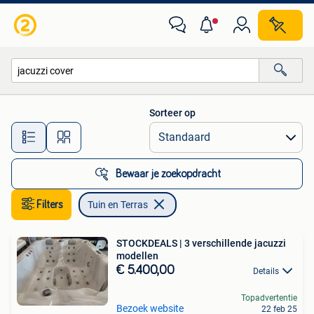
Tuin en Terras
Sorteer op
Alle afstanden…
Bewaar je zoekopdracht
Filters
Tuin en Terras
STOCKDEALS | 3 verschillende jacuzzi
modellen
€ 5.400,00
Details
Topadvertentie
Bezoek website
22 feb 25