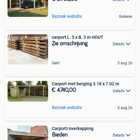
Bezoek website
Gisteren
carport L. 5 x B. 3 m HOUT
Zie omschrijving
Details
Gent
5 aug 26
Carport met berging 3.18 x 7.02 m
€ 4.740,00
Details
Bezoek website
5 aug 26
Carport/overkapping
Bieden
Details