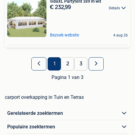
vidaXL Partytent 3x9 m wit
€ 232,99
Details
Bezoek website
4 aug 26
1
2
3
Pagina 1 van 3
carport overkapping in Tuin en Terras
Gerelateerde zoektermen
Populaire zoektermen