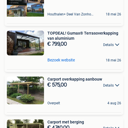
Houthalen+ Deel Van Zonhoven En Zolder
18 mei 26
TOPDEAL! Gumax® Terrasoverkapping
van aluminium
€ 799,00
Details
Bezoek website
18 mei 26
Carport overkapping aanbouw
€ 575,00
Details
Overpelt
4 aug 26
Carport met berging
€ 4.740,00