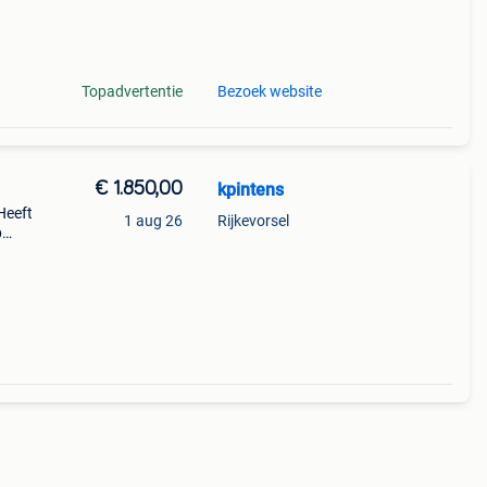
Topadvertentie
Bezoek website
€ 1.850,00
kpintens
Heeft
1 aug 26
Rijkevorsel
p
oor