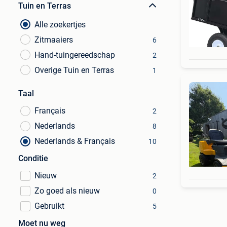
Tuin en Terras
Alle zoekertjes
Zitmaaiers
6
Hand-tuingereedschap
2
Overige Tuin en Terras
1
Taal
Français
2
Nederlands
8
Nederlands & Français
10
Conditie
Nieuw
2
Zo goed als nieuw
0
Gebruikt
5
Moet nu weg