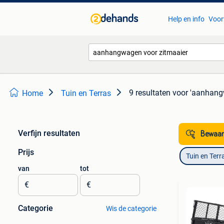
Help en info
Voor
9 resultaten
voor 'aanhang
Home
Tuin en Terras
Verfijn resultaten
Bewaar
Prijs
Tuin en Terr
van
tot
€
€
Categorie
Wis de categorie