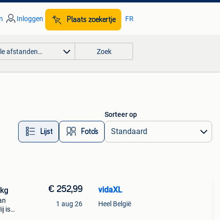
n
Inloggen
FR
Plaats zoekertje
lle afstanden…
Zoek
Sorteer op
Lijst
Foto’s
€ 252,99
vidaXL
 kg
an
1 aug 26
Heel België
j is
s