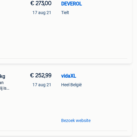
€ 273,00
DEVEROL
17 aug 21
Tielt
n en
e1020
€ 252,99
vidaXL
 kg
an
17 aug 21
Heel België
j is
s
Bezoek website