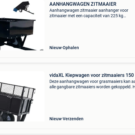
AANHANGWAGEN ZITMAAIER
Aanhangwagen zitmaaier aanhanger voor
zitmaaier met een capaciteit van 225 kg
afneembare achterklep voor gemakkelijk lade
lossen capaciteit225 kg hoogte290 mm lengt
mm gewicht37,64 kg breedte
Nieuw
Ophalen
vidaXL Kiepwagen voor zitmaaiers 150
Deze aanhangwagen voor grasmaaiers kan a
alle gangbare zitmaaiers worden gekoppeld. Hi
een uitstekende hulp voor zware klussen zoal
tuinwerk. Deze tuinaanhanger heeft een
draagvermogen van maar
Nieuw
Verzenden