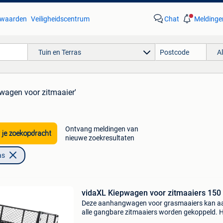
waarden
Veiligheidscentrum
Chat
Meldinge
Tuin en Terras
A
wagen voor zitmaaier'
Ontvang meldingen van
 je zoekopdracht
nieuwe zoekresultaten
as
vidaXL Kiepwagen voor zitmaaiers 150
Deze aanhangwagen voor grasmaaiers kan a
alle gangbare zitmaaiers worden gekoppeld. Hi
een uitstekende hulp voor zware klussen zoal