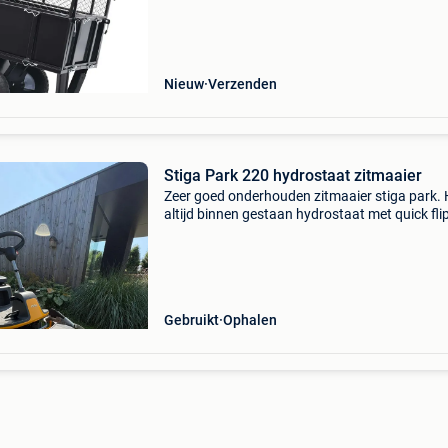
tuinwerk. Deze tuinaanhanger heeft een
draagvermogen van maar
Nieuw
Verzenden
Stiga Park 220 hydrostaat zitmaaier
Zeer goed onderhouden zitmaaier stiga park. 
altijd binnen gestaan hydrostaat met quick fli
maaidek voor snel reinigen . Batterij recent
vervangen extra schakelaar en stopcontact v
aanhangwag
Gebruikt
Ophalen