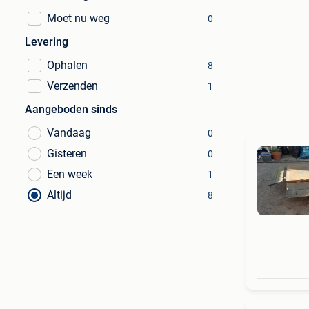
Moet nu weg
0
Levering
Ophalen
8
Verzenden
1
Aangeboden sinds
Vandaag
0
Gisteren
0
Een week
1
Altijd
8