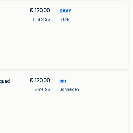
€ 120,00
DAVY
11 apr 26
Halle
€ 120,00
cm
 quad
6 mei 26
Bonheiden