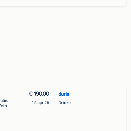
€ 190,00
durie
ctie.
15 apr 26
Deinze
Foto