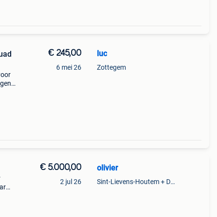
€ 245,00
luc
quad
6 mei 26
Zottegem
voor
ngen
70l)
euro
€ 5.000,00
olivier
r
2 jul 26
Sint-Lievens-Houtem + Deel Oombergen
aar
motor