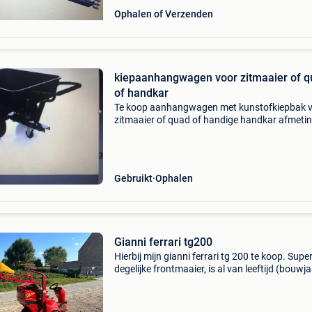
Ophalen of Verzenden
kiepaanhangwagen voor zitmaaier of 
of handkar
Te koop aanhangwagen met kunstofkiepbak 
zitmaaier of quad of handige handkar afmeti
lengte 1,22m breedte 0,91m diepte 0,30m (+-2
max 250kg zo goed als nieuw nieuwprijs 295 
Gebruikt
Ophalen
Gianni ferrari tg200
Hierbij mijn gianni ferrari tg 200 te koop. Supe
degelijke frontmaaier, is al van leeftijd (bouwj
2005) maar weinig draaiuren. Gaat over een
professionele machine met een yanmar 18pk 
nieuwpr