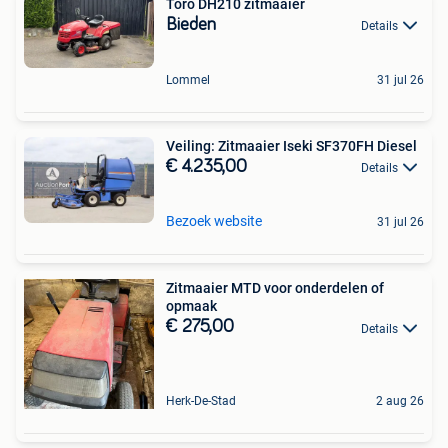
Toro DH210 zitmaaier
Bieden
Details
Lommel
31 jul 26
Veiling: Zitmaaier Iseki SF370FH Diesel
€ 4.235,00
Details
Bezoek website
31 jul 26
Zitmaaier MTD voor onderdelen of
opmaak
€ 275,00
Details
Herk-De-Stad
2 aug 26