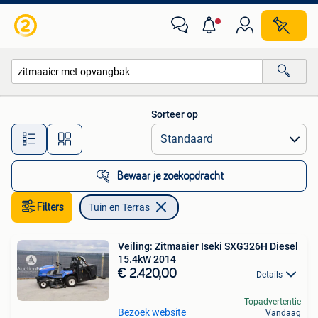
Tuin en Terras
Sorteer op
Alle afstanden…
Bewaar je zoekopdracht
Filters
Tuin en Terras
Veiling: Zitmaaier Iseki SXG326H Diesel
15.4kW 2014
€ 2.420,00
Details
Topadvertentie
Bezoek website
Vandaag