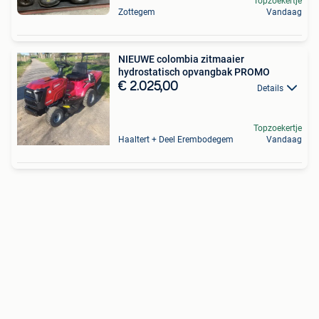
Topzoekertje
Zottegem
Vandaag
NIEUWE colombia zitmaaier
hydrostatisch opvangbak PROMO️
€ 2.025,00
Details
Topzoekertje
Haaltert + Deel Erembodegem
Vandaag