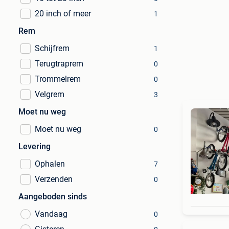
20 inch of meer
1
Rem
Schijfrem
1
Terugtraprem
0
Trommelrem
0
Velgrem
3
Moet nu weg
Moet nu weg
0
Levering
Ophalen
7
Verzenden
0
Aangeboden sinds
Vandaag
0