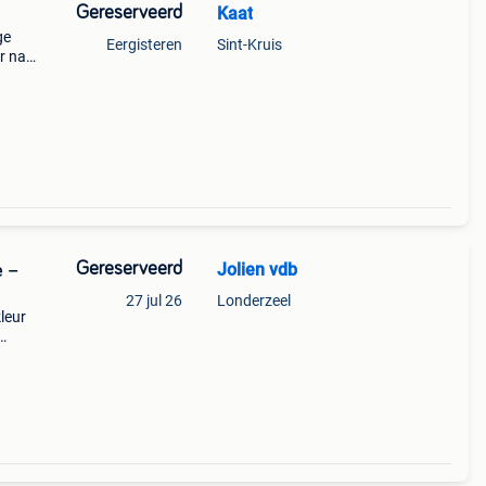
Gereserveerd
Kaat
ge
Eergisteren
Sint-Kruis
r na
akeld
rd
Gereserveerd
Jolien vdb
e –
27 jul 26
Londerzeel
leur
nd.
verge