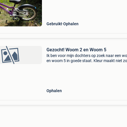
5 kg en systeem wat doordraaien van stuur v
Gebruikt
Ophalen
Gezocht! Woom 2 en Woom 5
Ik ben voor mijn dochters op zoek naar een w
en woom 5 in goede staat. Kleur maakt niet zo
uit, al zou voor de woom 2 een paarse fijn zijn
je een dergelijke fiets te koop, stuur me gerus
Ophalen