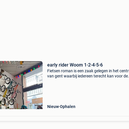
early rider Woom 1-2-4-5-6
Fietsen roman is een zaak gelegen in het cen
van gent waarbij iedereen terecht kan voor de
aankoop van kinderfietsen, longtail & cargofi
je kan ons terugvinden in de kaaortrijksepoort
Nieuw
Ophalen