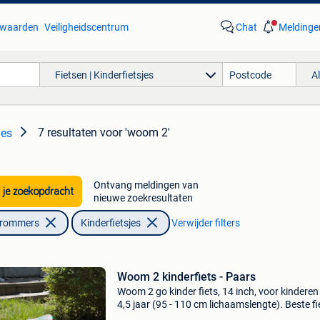
waarden
Veiligheidscentrum
Chat
Meldinge
Fietsen | Kinderfietsjes
A
7 resultaten
voor 'woom 2'
jes
Ontvang meldingen van
 je zoekopdracht
nieuwe zoekresultaten
Brommers
Kinderfietsjes
Verwijder filters
Woom 2 kinderfiets - Paars
Woom 2 go kinder fiets, 14 inch, voor kinderen 
4,5 jaar (95 - 110 cm lichaamslengte). Beste fi
om op te leren fietsen door zeer lichte gewicht