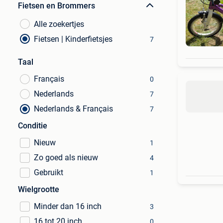
Fietsen en Brommers
Alle zoekertjes
Fietsen | Kinderfietsjes
7
Taal
Français
0
Nederlands
7
Nederlands & Français
7
Conditie
Nieuw
1
Zo goed als nieuw
4
Gebruikt
1
Wielgrootte
Minder dan 16 inch
3
16 tot 20 inch
0