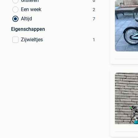
Gisteren
0
Een week
2
Altijd
7
Eigenschappen
Zijwieltjes
1