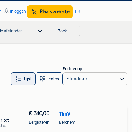
n
Inloggen
FR
Plaats zoekertje
lle afstanden…
Zoek
Sorteer op
Lijst
Foto’s
€ 340,00
TimV
4 tot
Eergisteren
Berchem
ets
 van