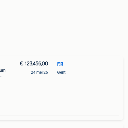
€ 123.456,00
F.R
trum
24 mei 26
Gent
etsen
stra