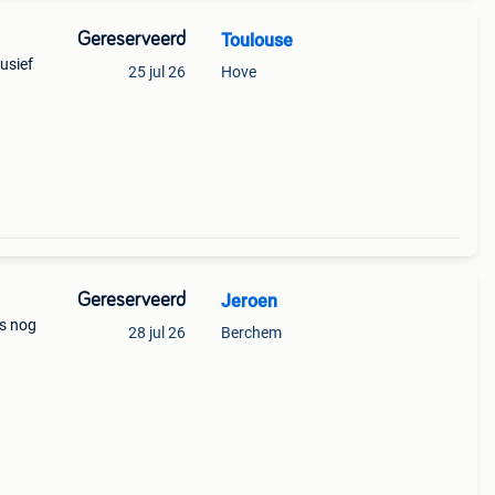
Gereserveerd
Toulouse
usief
25 jul 26
Hove
Gereserveerd
Jeroen
is nog
28 jul 26
Berchem