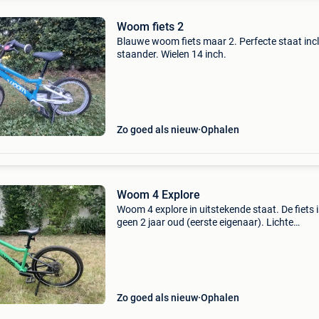
Woom fiets 2
Blauwe woom fiets maar 2. Perfecte staat incl
staander. Wielen 14 inch.
Zo goed als nieuw
Ophalen
Woom 4 Explore
Woom 4 explore in uitstekende staat. De fiets 
geen 2 jaar oud (eerste eigenaar). Lichte
gebruikssporen. Wij hebben de versie met
schijfremmen gekozen omdat die makkelijker
doseerbaar zijn voor
Zo goed als nieuw
Ophalen