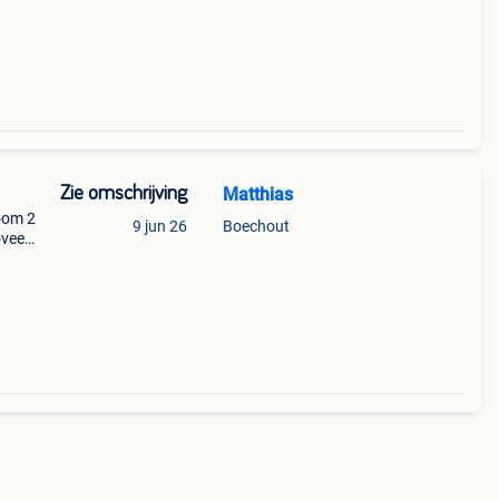
o
Zie omschrijving
Matthias
oom 2
9 jun 26
Boechout
veel
. Heb