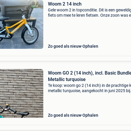
Woom 2 14 inch
Gele woom 2 in topconditie. Dit is een geweldi
fiets om mee te leren fietsen. Onze zoon was e
een half uurtje al mee weg. Wij zijn overgesch
naar het grotere model. De fiets heeft: spatbo
Zo goed als nieuw
Ophalen
Woom GO 2 (14 inch), incl. Basic Bundl
Metallic turquoise
Te koop: woom go 2 (14 inch) in de prachtige k
metallic turquoise, aangekocht in juni 2025 bij
fietsen de geus en gebruikt door slechts één ki
De fiets wordt enkel verkocht omdat we zijn o
Zo goed als nieuw
Ophalen