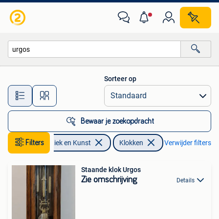
Antiek | Klokken
Sorteer op
Alle afstanden…
Bewaar je zoekopdracht
Filters
Antiek en Kunst
Klokken
Verwijder filters
Staande klok Urgos
Zie omschrijving
Details