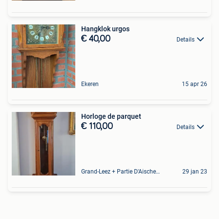
Hangklok urgos
€ 40,00
Details
Ekeren
15 apr 26
Horloge de parquet
€ 110,00
Details
Grand-Leez + Partie D'Aische-En-Refail
29 jan 23