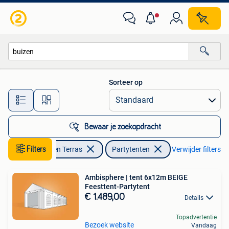
Partytenten
Sorteer op
Alle afstanden…
Bewaar je zoekopdracht
Filters
Tuin en Terras
Partytenten
Verwijder filters
Ambisphere | tent 6x12m BEIGE
Feesttent-Partytent
€ 1.489,00
Details
Topadvertentie
Bezoek website
Vandaag