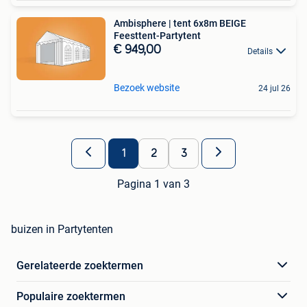
Ambisphere | tent 6x8m BEIGE
Feesttent-Partytent
€ 949,00
Details
Bezoek website
24 jul 26
1
2
3
Pagina 1 van 3
buizen in Partytenten
Gerelateerde zoektermen
Populaire zoektermen