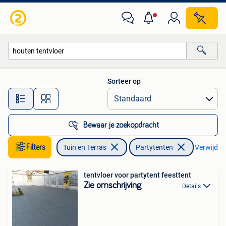
Partytenten
Sorteer op
Alle afstanden…
Bewaar je zoekopdracht
Filters
Tuin en Terras
Partytenten
Verwijder 
tentvloer voor partytent feesttent
Zie omschrijving
Details