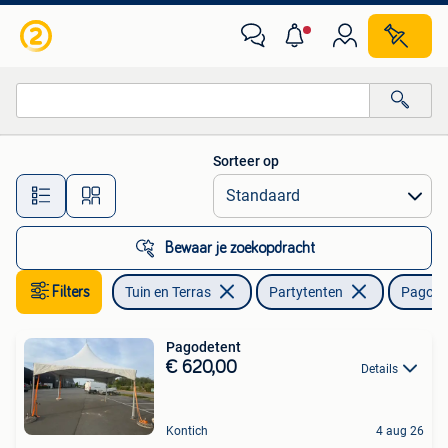
Partytenten
Sorteer op
Alle afstanden…
Bewaar je zoekopdracht
Filters
Tuin en Terras
Partytenten
Pagode
Pagodetent
€ 620,00
Details
Kontich
4 aug 26