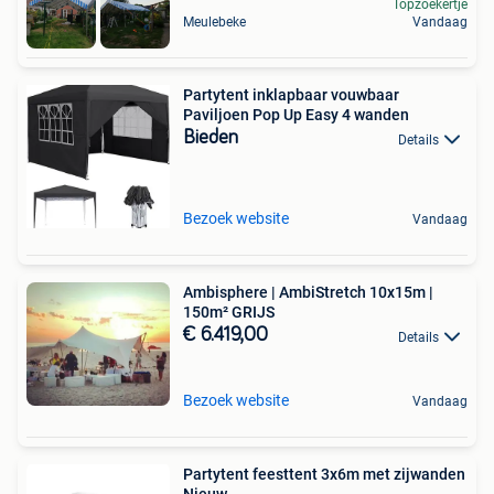
Topzoekertje
Meulebeke
Vandaag
Partytent inklapbaar vouwbaar
Paviljoen Pop Up Easy 4 wanden
Bieden
Details
Bezoek website
Vandaag
Ambisphere | AmbiStretch 10x15m |
150m² GRIJS
€ 6.419,00
Details
Bezoek website
Vandaag
Partytent feesttent 3x6m met zijwanden
Nieuw