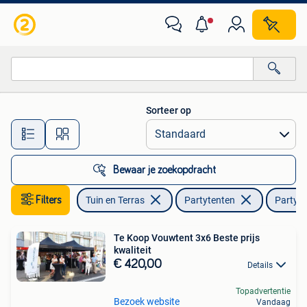
Partytenten
Sorteer op
Alle afstanden…
Bewaar je zoekopdracht
Filters
Tuin en Terras
Partytenten
Partyte
Te Koop Vouwtent 3x6 Beste prijs
kwaliteit
€ 420,00
Details
Topadvertentie
Bezoek website
Vandaag