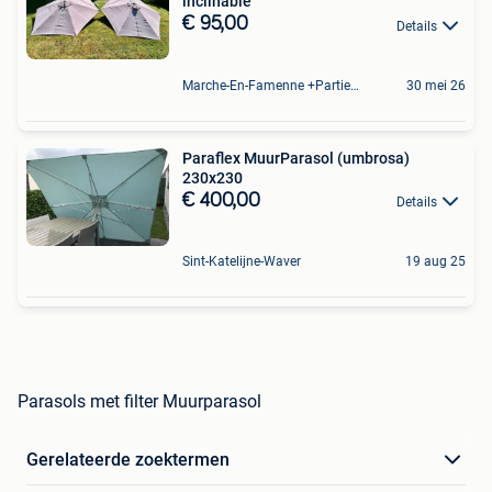
inclinable
€ 95,00
Details
Marche-En-Famenne +Partie De Baillonville Et Noiseux
30 mei 26
Paraflex MuurParasol (umbrosa)
230x230
€ 400,00
Details
Sint-Katelijne-Waver
19 aug 25
Parasols met filter Muurparasol
Gerelateerde zoektermen