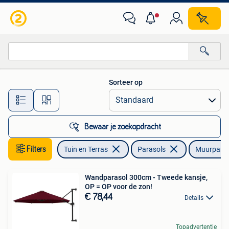
Parasols
Sorteer op
Alle afstanden…
Bewaar je zoekopdracht
Filters
Tuin en Terras
Parasols
Muurparas
Wandparasol 300cm - Tweede kansje,
OP = OP voor de zon!
€ 78,44
Details
Topadvertentie