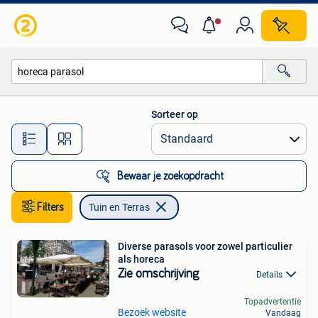
Tuin en Terras
Sorteer op
Alle afstanden…
Bewaar je zoekopdracht
Filters
Tuin en Terras
Diverse parasols voor zowel particulier
als horeca
Zie omschrijving
Details
Topadvertentie
Bezoek website
Vandaag