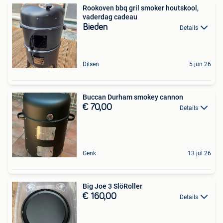
Rookoven bbq gril smoker houtskool,
vaderdag cadeau
Bieden
Details
Dilsen
5 jun 26
Buccan Durham smokey cannon
€ 70,00
Details
Genk
13 jul 26
Big Joe 3 SlöRoller
€ 160,00
Details