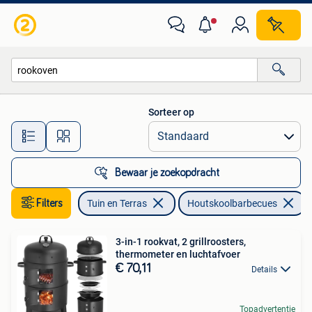
Houtskoolbarbecues
Sorteer op
Alle afstanden…
Bewaar je zoekopdracht
Filters
Tuin en Terras
Houtskoolbarbecues
V
3-in-1 rookvat, 2 grillroosters,
thermometer en luchtafvoer
€ 70,11
Details
Topadvertentie