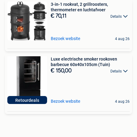
3-in-1 rookvat, 2 grillroosters,
thermometer en luchtafvoer
€ 70,11
Details
Bezoek website
4 aug 26
Luxe electrische smoker rookoven
barbecue 60x40x105cm (Tuin)
€ 150,00
Details
Retourdeals
Bezoek website
4 aug 26