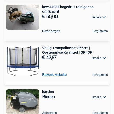
kew 4403k hogedruk reiniger op
drijfkracht
€ 50,00
Details
Destelbergen
Eergisteren
Veilig Trampolinenet 366cm |
Oostenrijkse Kwaliteit | OP=OP
€ 42,97
Details
Bezoek website
Eergisteren
karcher
Bieden
Details
Antwerpen
Eergisteren