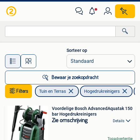
Hogedrukreinigers
Sorteer op
Alle afstanden…
Bewaar je zoekopdracht
Filters
Tuin en Terras
Hogedrukreinigers
E
Voordelige Bosch AdvancedAquatak 150
bar Hogedrukreinigers
Zie omschrijving
Details
Topadvertentie