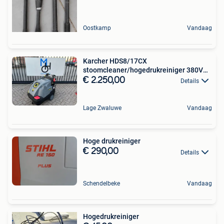
Oostkamp
Vandaag
Karcher HDS8/17CX
stoomcleaner/hogedrukreiniger 380V
BJ2018
€ 2.250,00
Details
Lage Zwaluwe
Vandaag
Hoge drukreiniger
€ 290,00
Details
Schendelbeke
Vandaag
Hogedrukreiniger