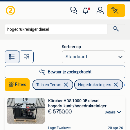
Hogedrukreinigers
Sorteer op
Alle afstanden…
Bewaar je zoekopdracht
Filters
Tuin en Terras
Hogedrukreinigers
Ver
Kärcher HDS 1000 DE diesel
hogedrukunit/hogedrukreiniger
€ 5.750,00
Details
Lage Zwaluwe
20 apr 26