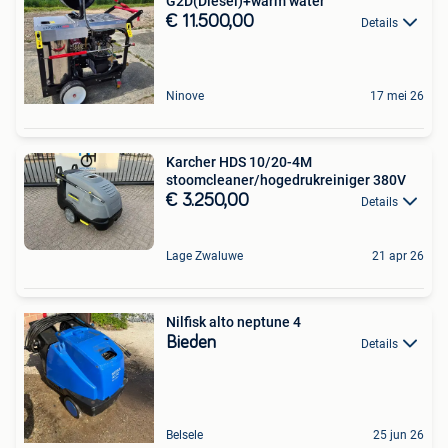
G2D(Diesel)+warm water
€ 11.500,00
Details
Ninove
17 mei 26
Karcher HDS 10/20-4M
stoomcleaner/hogedrukreiniger 380V
€ 3.250,00
Details
Lage Zwaluwe
21 apr 26
Nilfisk alto neptune 4
Bieden
Details
Belsele
25 jun 26