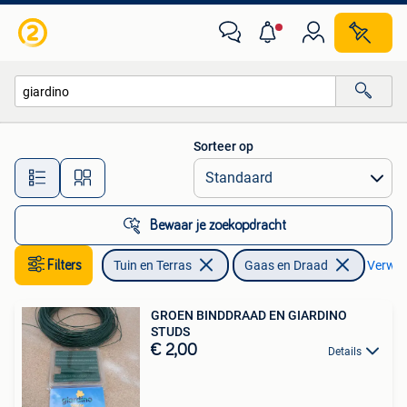
Gaas en Draad
Sorteer op
Alle afstanden…
Bewaar je zoekopdracht
Filters
Tuin en Terras
Gaas en Draad
Verwijd
GROEN BINDDRAAD EN GIARDINO
STUDS
€ 2,00
Details