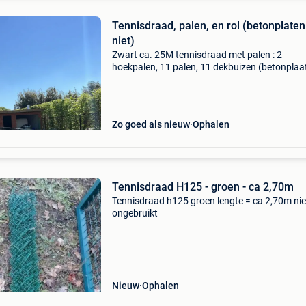
Tennisdraad, palen, en rol (betonplaten
niet)
Zwart ca. 25M tennisdraad met palen : 2
hoekpalen, 11 palen, 11 dekbuizen (betonplaa
blijven staan). Groen ca. 35M tennisdraad (rol
hoogte telkens 1m zelf af te breken en ophalen
Zo goed als nieuw
Ophalen
Tennisdraad H125 - groen - ca 2,70m
Tennisdraad h125 groen lengte = ca 2,70m ni
ongebruikt
Nieuw
Ophalen