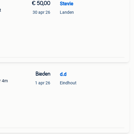
€ 50,00
Stevie
t
30 apr 26
Landen
Bieden
d.d
r 4m
1 apr 26
Eindhout