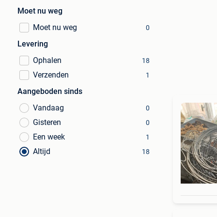
Moet nu weg
Moet nu weg
0
Levering
Ophalen
18
Verzenden
1
Aangeboden sinds
Vandaag
0
Gisteren
0
Een week
1
Altijd
18