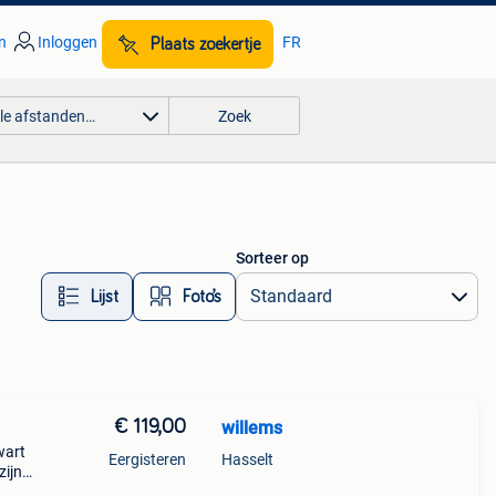
n
Inloggen
FR
Plaats zoekertje
lle afstanden…
Zoek
Sorteer op
Lijst
Foto’s
€ 119,00
willems
wart
Eergisteren
Hasselt
zijn