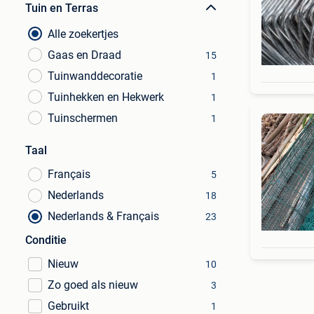
Tuin en Terras
Alle zoekertjes
Gaas en Draad
15
Tuinwanddecoratie
1
Tuinhekken en Hekwerk
1
Tuinschermen
1
Taal
Français
5
Nederlands
18
Nederlands & Français
23
Conditie
Nieuw
10
Zo goed als nieuw
3
Gebruikt
1