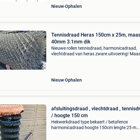
Nieuw
Ophalen
Tennisdraad Heras 150cm x 25m, maa
40mm 3.1mm dik
Nieuwe rollen tennisdraad, harmonicadraad,
vlechtdraad van heras zware uitvoering! Maa
40mm 3.1Mm dik kleur: licht grijs gecoat prijs 
rol: 100 euro slechts enkele rollen beschikbaar
op! Bek
Nieuw
Ophalen
afsluitingsdraad , vlechtdraad , tennisd
/ hoogte 150 cm
Hekwerkdraad type bekaert / betafence
harmonicadraad hoogte 150cm lengte 25 m
donkergroen nieuw