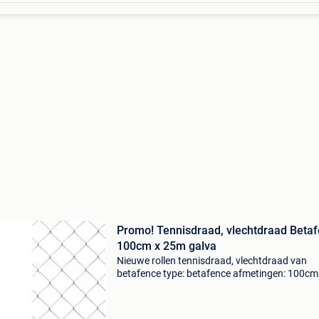
Promo! Tennisdraad, vlechtdraad Beta
100cm x 25m galva
Nieuwe rollen tennisdraad, vlechtdraad van
betafence type: betafence afmetingen: 100cm
25m maasgrootte: 50mm draaddikte: 2,2mm k
galva onze prijs: 50 euro/rol beperkte voorraa
op=op lage prij