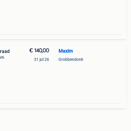
€ 140,00
Maxim
draad
25m
31 jul 26
Grobbendonk