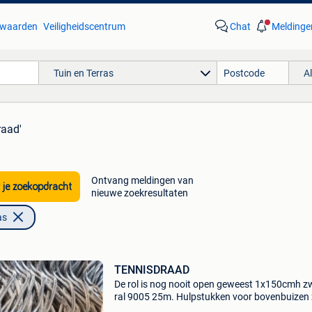
waarden
Veiligheidscentrum
Chat
Meldinge
Tuin en Terras
A
raad'
Ontvang meldingen van
 je zoekopdracht
nieuwe zoekresultaten
as
TENNISDRAAD
De rol is nog nooit open geweest 1x150cmh z
ral 9005 25m. Hulpstukken voor bovenbuizen 
optioneel.