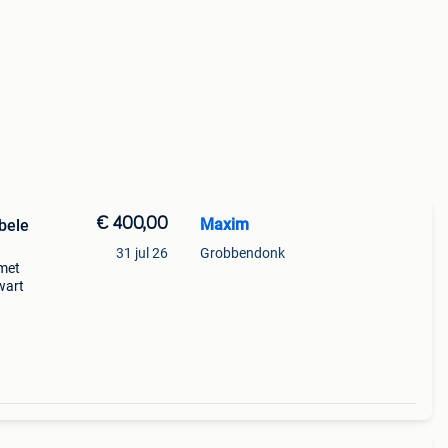
€ 400,00
Maxim
bele
31 jul 26
Grobbendonk
 met
wart