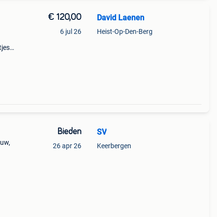
€ 120,00
David Laenen
6 jul 26
Heist-Op-Den-Berg
tjes
)
.
Bieden
SV
euw,
26 apr 26
Keerbergen