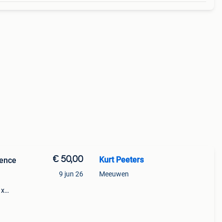
€ 50,00
Kurt Peeters
fence
9 jun 26
Meeuwen
 x
leur:
d,