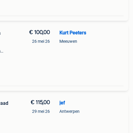
€ 100,00
Kurt Peeters
s
26 mei 26
Meeuwen
s
per
, op =
€ 115,00
jef
raad
29 mei 26
Antwerpen