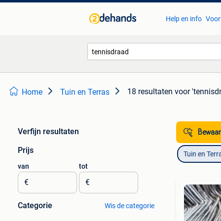
Help en info
Voor
18 resultaten
voor 'tennisd
Home
Tuin en Terras
Verfijn resultaten
Bewaar
Prijs
Tuin en Terr
van
tot
€
€
Categorie
Wis de categorie