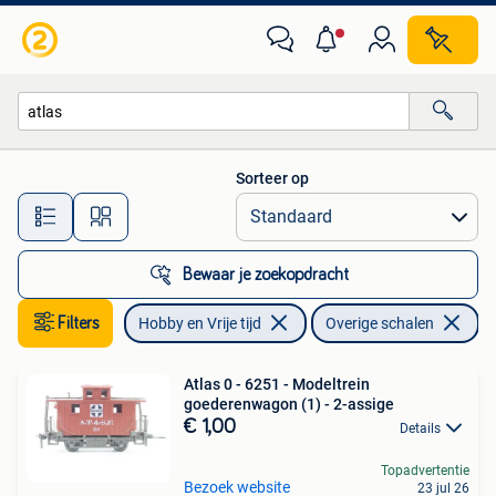
Modeltreinen | Overige schalen
Sorteer op
Alle afstanden…
Bewaar je zoekopdracht
Filters
Hobby en Vrije tijd
Overige schalen
Ve
Atlas 0 - 6251 - Modeltrein
goederenwagon (1) - 2-assige
€ 1,00
Details
Topadvertentie
Bezoek website
23 jul 26