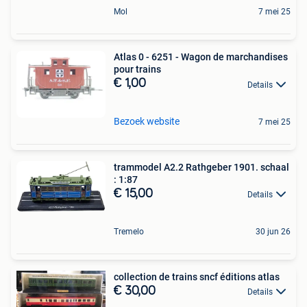
Mol
7 mei 25
Atlas 0 - 6251 - Wagon de marchandises
pour trains
€ 1,00
Details
Bezoek website
7 mei 25
trammodel A2.2 Rathgeber 1901. schaal
: 1:87
€ 15,00
Details
Tremelo
30 jun 26
collection de trains sncf éditions atlas
€ 30,00
Details