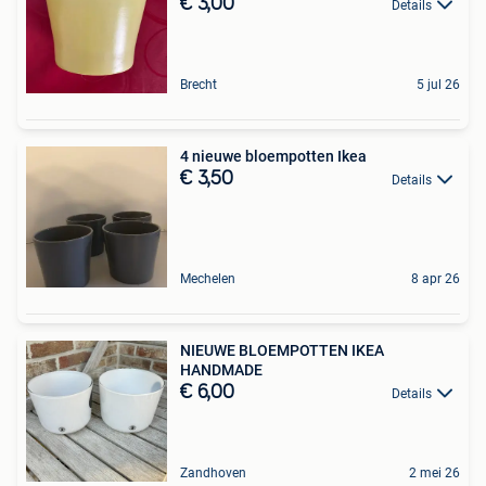
€ 3,00
Details
Brecht
5 jul 26
4 nieuwe bloempotten Ikea
€ 3,50
Details
Mechelen
8 apr 26
NIEUWE BLOEMPOTTEN IKEA
HANDMADE
€ 6,00
Details
Zandhoven
2 mei 26