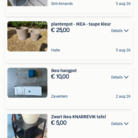
Sint-Amands
5 aug 26
plantenpot - IKEA - taupe kleur
€ 25,00
Details
Halle
5 aug 26
Ikea hangpot
€ 10,00
Details
Zaventem
2 aug 26
Zwart ikea KNARREVIK tafel
€ 5,00
Details