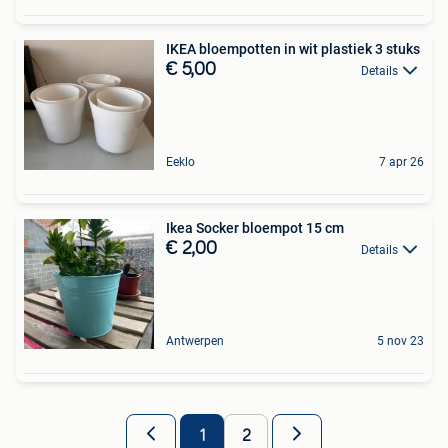
IKEA bloempotten in wit plastiek 3 stuks
€ 5,00
Details
Eeklo
7 apr 26
Ikea Socker bloempot 15 cm
€ 2,00
Details
Antwerpen
5 nov 23
1
2