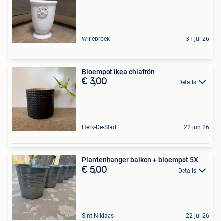
Willebroek
31 jul 26
Bloempot ikea chiafrön
€ 3,00
Details
Herk-De-Stad
22 jun 26
Plantenhanger balkon + bloempot 5X
€ 5,00
Details
Sint-Niklaas
22 jul 26