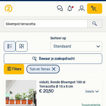
Tuin en Terras
Sorteer op
Alle afstanden…
Bewaar je zoekopdracht
Filters
Tuin en Terras
vidaXL Ronde Bloempot 100 st
Terracotta Ø 10 x 8 cm
€ 20,50
Details
Topadvertentie