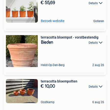
€ 55,69
Details
Bezoek website
Gisteren
terracotta bloempot - vorstbestendig
Bieden
Details
Heist-Op-Den-Berg
2 aug 26
terracotta bloempotten
€ 10,00
Details
Oostkamp
6 aug 26