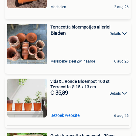
Machelen
2 aug 26
Terracotta bloempotjes allerlei
Bieden
Details
Merelbeke+Deel Zwijnaarde
6 aug 26
vidaXL Ronde Bloempot 100 st
Terracotta Ø 15 x 13 cm
€ 35,89
Details
Bezoek website
6 aug 26
Oude terracotta bloempot - 29cm