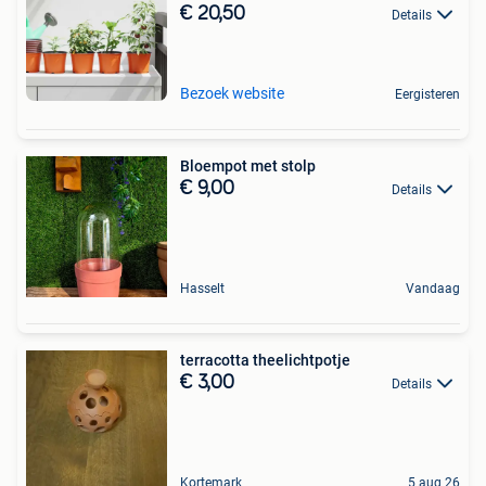
€ 20,50
Details
Bezoek website
Eergisteren
Bloempot met stolp
€ 9,00
Details
Hasselt
Vandaag
terracotta theelichtpotje
€ 3,00
Details
Kortemark
5 aug 26