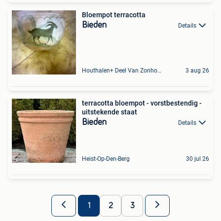
Bloempot terracotta
Bieden
Details
Houthalen+ Deel Van Zonhoven En Zolder
3 aug 26
terracotta bloempot - vorstbestendig -
uitstekende staat
Bieden
Details
Heist-Op-Den-Berg
30 jul 26
1
2
3