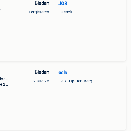
Bieden
JOS
at.
Eergisteren
Hasselt
Bieden
cels
ina -
2 aug 26
Heist-Op-Den-Berg
te 22
36