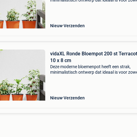
minimalistisch ontwerp dat ideaal is voor zow
binnen- als buitenruimtes. De cilindrische vor
functionele eenvoud zorgen ervoor dat je plan
mooi tot hu
Nieuw
Verzenden
vidaXL Ronde Bloempot 200 st Terracot
10 x 8 cm
Deze moderne bloemenpot heeft een strak,
minimalistisch ontwerp dat ideaal is voor zow
binnen- als buitenruimtes. De cilindrische vor
functionele eenvoud zorgen ervoor dat je plan
mooi tot hu
Nieuw
Verzenden