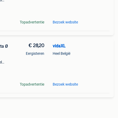
el
m en
ten
Topadvertentie
Bezoek website
€ 28,20
vidaXL
ta Ø
Eergisteren
Heel België
el
m en
ten
Topadvertentie
Bezoek website