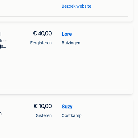
Bezoek website
€ 40,00
Lore
l
te =
Eergisteren
Buizingen
js
€ 10,00
Suzy
m
Gisteren
Oostkamp