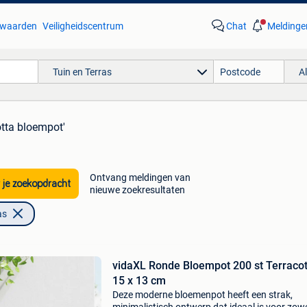
waarden
Veiligheidscentrum
Chat
Meldinge
Tuin en Terras
A
otta bloempot'
Ontvang meldingen van
 je zoekopdracht
nieuwe zoekresultaten
as
vidaXL Ronde Bloempot 200 st Terracot
15 x 13 cm
Deze moderne bloemenpot heeft een strak,