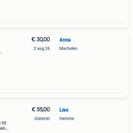
€ 30,00
Anna
a
2 aug 26
Machelen
€ 55,00
Lies
Gisteren
Hamme
e 50
een