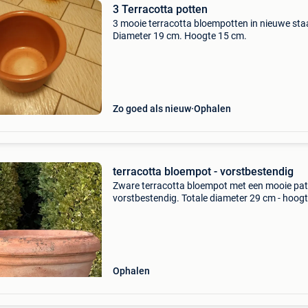
3 Terracotta potten
3 mooie terracotta bloempotten in nieuwe sta
Diameter 19 cm. Hoogte 15 cm.
Zo goed als nieuw
Ophalen
terracotta bloempot - vorstbestendig
Zware terracotta bloempot met een mooie pat
vorstbestendig. Totale diameter 29 cm - hoog
cm. Deze past eventueel bij de toscaanse
terracotta bloempot impruneta met diameter 
cm, zie 3 laat
Ophalen