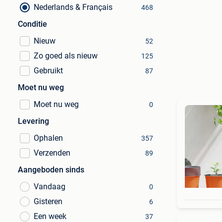
Nederlands & Français
468
Conditie
Nieuw
52
Zo goed als nieuw
125
Gebruikt
87
Moet nu weg
Moet nu weg
0
Levering
Ophalen
357
Verzenden
89
Aangeboden sinds
Vandaag
0
Gisteren
6
Een week
37