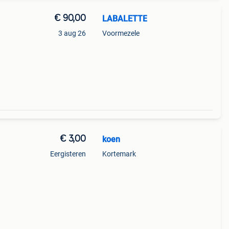
€ 90,00
LABALETTE
3 aug 26
Voormezele
€ 3,00
koen
Eergisteren
Kortemark