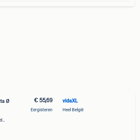
€ 55,69
vidaXL
ta Ø
Eergisteren
Heel België
el
m en
ten