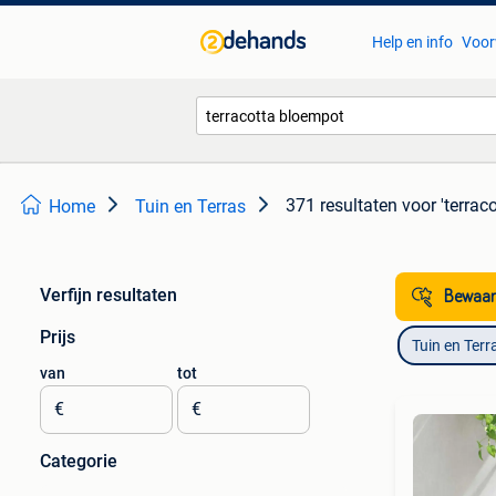
Help en info
Voor
371 resultaten
voor 'terrac
Home
Tuin en Terras
Verfijn resultaten
Bewaar
Prijs
Tuin en Terr
van
tot
€
€
Categorie