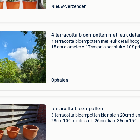
Nieuw
Verzenden
4 terracotta bloempotten met leuk detai
4 terracotta bloempotten met leuk detail hoog
15 cm diameter = 17cm prijs per stuk = 10€ pri
voor allevier = 30€
Ophalen
terracotta bloempotten
3 terracotta bloempotten kleinste h 20cm dia
28cm 10€ middelste h 26cm diam 36cm 15€
grootste h 32cm diam 39cm 20€