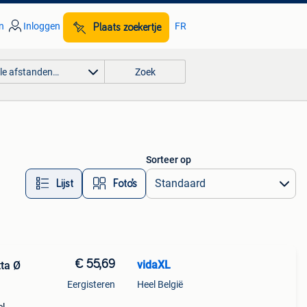
n
Inloggen
FR
Plaats zoekertje
lle afstanden…
Zoek
Sorteer op
Lijst
Foto’s
€ 55,69
vidaXL
ta Ø
Eergisteren
Heel België