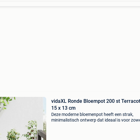
vidaXL Ronde Bloempot 200 st Terracot
15 x 13 cm
Deze moderne bloemenpot heeft een strak,
minimalistisch ontwerp dat ideaal is voor zow
binnen- als buitenruimtes. De cilindrische vor
functionele eenvoud zorgen ervoor dat je plan
mooi tot hu