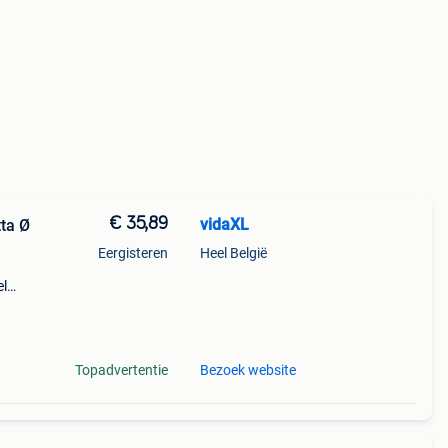
€ 35,89
vidaXL
ta Ø
Eergisteren
Heel België
el
m en
ten
Topadvertentie
Bezoek website