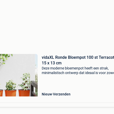
vidaXL Ronde Bloempot 100 st Terracot
15 x 13 cm
Deze moderne bloemenpot heeft een strak,
minimalistisch ontwerp dat ideaal is voor zow
binnen- als buitenruimtes. De cilindrische vor
functionele eenvoud zorgen ervoor dat je plan
mooi tot hu
Nieuw
Verzenden