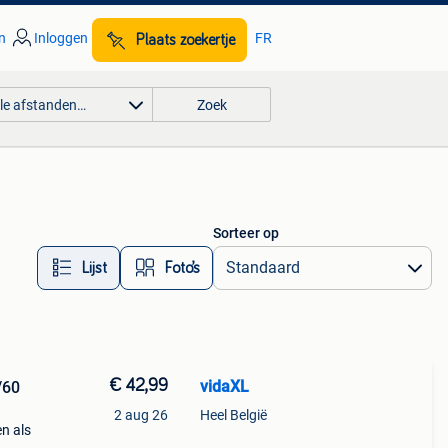
n
Inloggen
FR
Plaats zoekertje
lle afstanden…
Zoek
Sorteer op
Lijst
Foto’s
€ 42,99
vidaXL
/60
2 aug 26
Heel België
n als