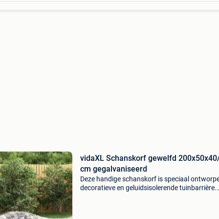
vidaXL Schanskorf gewelfd 200x50x40
cm gegalvaniseerd
Deze handige schanskorf is speciaal ontworpe
decoratieve en geluidsisolerende tuinbarrière.
Duurzaam materiaal: hij is gemaakt van
roestbestendig gegalvaniseerd ijzer voor stabil
en duurzaam