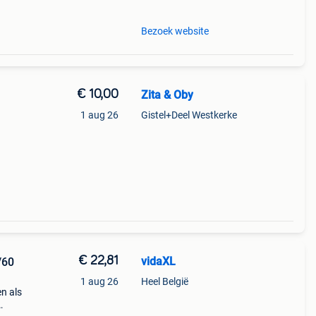
Bezoek website
€ 10,00
Zita & Oby
1 aug 26
Gistel+Deel Westkerke
€ 22,81
vidaXL
/60
1 aug 26
Heel België
n als