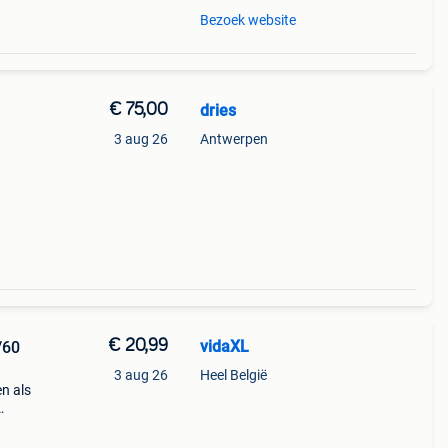
Bezoek website
€ 75,00
dries
3 aug 26
Antwerpen
€ 20,99
vidaXL
/60
3 aug 26
Heel België
n als
iteit