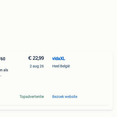
€ 22,99
vidaXL
/60
2 aug 26
Heel België
n als
iteit
Topadvertentie
Bezoek website