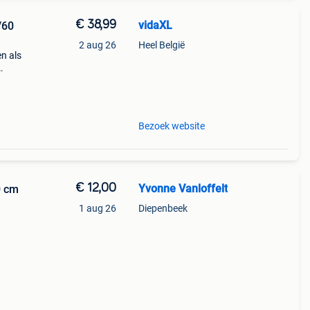
€ 38,99
vidaXL
/60
2 aug 26
Heel België
n als
iteit
Bezoek website
€ 12,00
Yvonne Vanloffelt
0 cm
1 aug 26
Diepenbeek