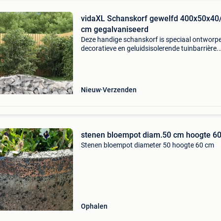
vidaXL Schanskorf gewelfd 400x50x40
cm gegalvaniseerd
Deze handige schanskorf is speciaal ontworpe
decoratieve en geluidsisolerende tuinbarrière.
Duurzaam materiaal: hij is gemaakt van
roestbestendig gegalvaniseerd ijzer voor stabil
en duurzaam
Nieuw
Verzenden
stenen bloempot diam.50 cm hoogte 6
Stenen bloempot diameter 50 hoogte 60 cm
Ophalen