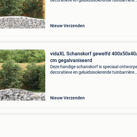
decoratieve en geluidsisolerende tuinbarrière.
Duurzaam materiaal: hij is gemaakt van
roestbestendig gegalvaniseerd ijzer voor stabil
en duurzaam
Nieuw
Verzenden
vidaXL Schanskorf gewelfd 400x50x40
cm gegalvaniseerd
Deze handige schanskorf is speciaal ontworpe
decoratieve en geluidsisolerende tuinbarrière.
Duurzaam materiaal: hij is gemaakt van
roestbestendig gegalvaniseerd ijzer voor stabil
en duurzaam
Nieuw
Verzenden