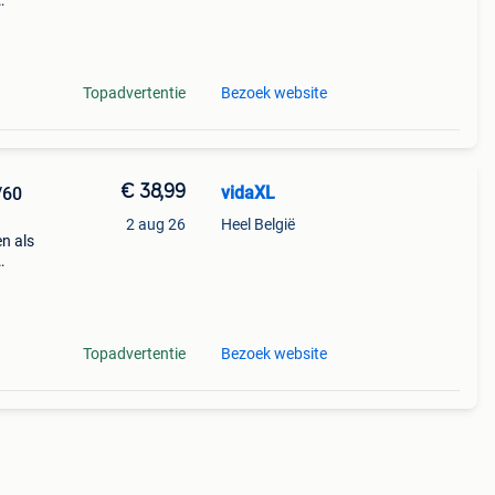
iteit
Topadvertentie
Bezoek website
€ 38,99
vidaXL
/60
2 aug 26
Heel België
n als
iteit
Topadvertentie
Bezoek website