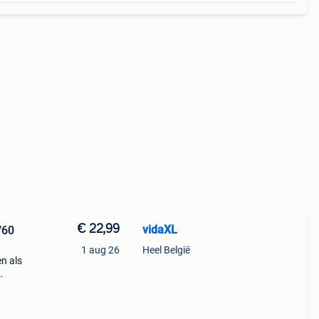
€ 22,99
vidaXL
/60
1 aug 26
Heel België
n als
iteit