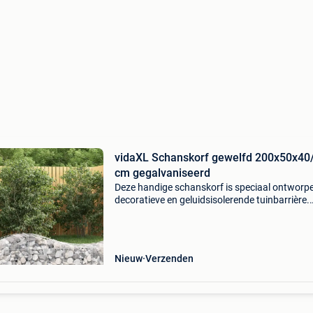
vidaXL Schanskorf gewelfd 200x50x40
cm gegalvaniseerd
Deze handige schanskorf is speciaal ontworpe
decoratieve en geluidsisolerende tuinbarrière.
Duurzaam materiaal: hij is gemaakt van
roestbestendig gegalvaniseerd ijzer voor stabil
en duurzaam
Nieuw
Verzenden