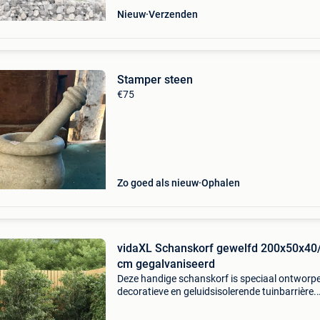
Nieuw
Verzenden
Stamper steen
€75
Zo goed als nieuw
Ophalen
vidaXL Schanskorf gewelfd 200x50x40
cm gegalvaniseerd
Deze handige schanskorf is speciaal ontworpe
decoratieve en geluidsisolerende tuinbarrière.
Duurzaam materiaal: hij is gemaakt van
roestbestendig gegalvaniseerd ijzer voor stabil