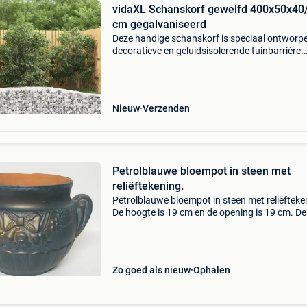
vidaXL Schanskorf gewelfd 400x50x40
cm gegalvaniseerd
Deze handige schanskorf is speciaal ontworpe
decoratieve en geluidsisolerende tuinbarrière.
Duurzaam materiaal: hij is gemaakt van
roestbestendig gegalvaniseerd ijzer voor stabil
en duurzaam
Nieuw
Verzenden
Petrolblauwe bloempot in steen met
reliëftekening.
Petrolblauwe bloempot in steen met reliëfteke
De hoogte is 19 cm en de opening is 19 cm. De
vorm is rond met reliëftekening en 2 handvaatj
de kleur is petrolblauw met vergulde schijn.
Gebruikt
Zo goed als nieuw
Ophalen