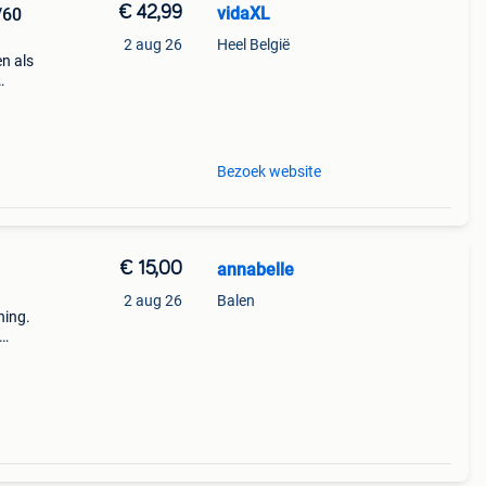
€ 42,99
vidaXL
/60
2 aug 26
Heel België
n als
iteit
Bezoek website
€ 15,00
annabelle
2 aug 26
Balen
ning.
es,