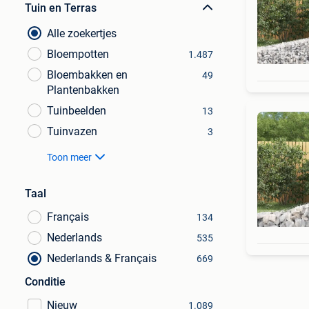
Tuin en Terras
Alle zoekertjes
Bloempotten
1.487
Bloembakken en
49
Plantenbakken
Tuinbeelden
13
Tuinvazen
3
Toon meer
Taal
Français
134
Nederlands
535
Nederlands & Français
669
Conditie
Nieuw
1.089