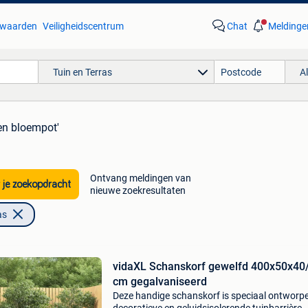
waarden
Veiligheidscentrum
Chat
Meldinge
Tuin en Terras
A
en bloempot'
Ontvang meldingen van
 je zoekopdracht
nieuwe zoekresultaten
as
vidaXL Schanskorf gewelfd 400x50x40
cm gegalvaniseerd
Deze handige schanskorf is speciaal ontworpe