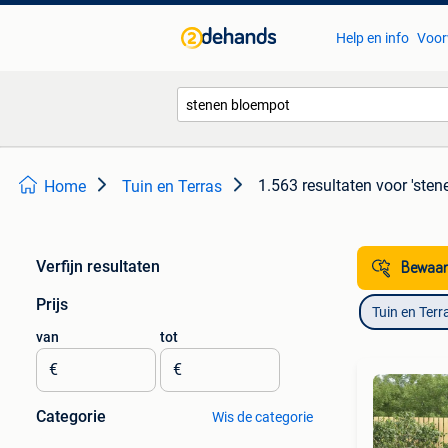
Help en info
Voor
1.563 resultaten
voor 'sten
Home
Tuin en Terras
Verfijn resultaten
Bewaar
Prijs
Tuin en Terr
van
tot
€
€
Categorie
Wis de categorie