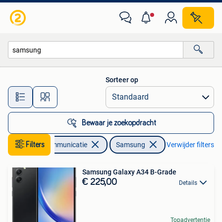
Mobiele telefoons | Samsung
Sorteer op
Alle afstanden…
Bewaar je zoekopdracht
Filters
Telecommunicatie
Samsung
Verwijder filters
Samsung Galaxy A34 B-Grade
€ 225,00
Details
Topadvertentie