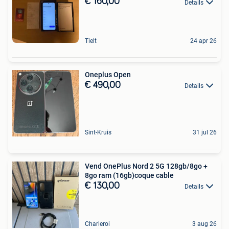
€ 160,00
Details
Tielt
24 apr 26
Oneplus Open
€ 490,00
Details
Sint-Kruis
31 jul 26
Vend OnePlus Nord 2 5G 128gb/8go +
8go ram (16gb)coque cable
€ 130,00
Details
Charleroi
3 aug 26