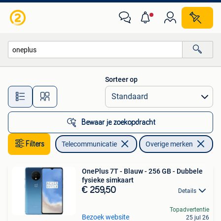
Mobiele telefoons | Overige merken
Sorteer op
Alle afstanden…
Bewaar je zoekopdracht
Filters
Telecommunicatie
Overige merken
Ve
OnePlus 7T - Blauw - 256 GB - Dubbele
fysieke simkaart
€ 259,50
Details
Topadvertentie
Bezoek website
25 jul 26