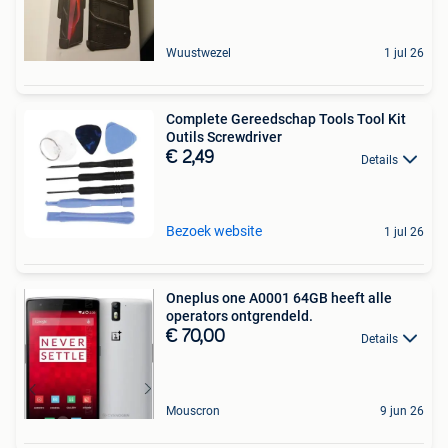
Wuustwezel
1 jul 26
Complete Gereedschap Tools Tool Kit
Outils Screwdriver
€ 2,49
Details
Bezoek website
1 jul 26
Oneplus one A0001 64GB heeft alle
operators ontgrendeld.
€ 70,00
Details
Mouscron
9 jun 26