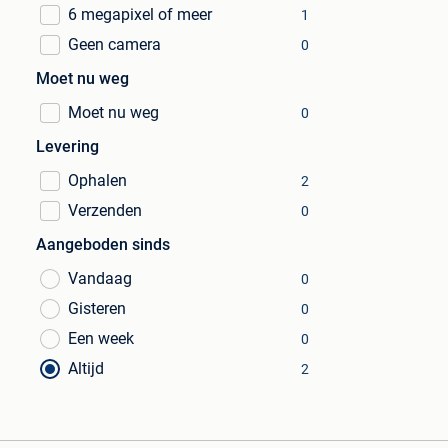
6 megapixel of meer
1
Geen camera
0
Moet nu weg
Moet nu weg
0
Levering
Ophalen
2
Verzenden
0
Aangeboden sinds
Vandaag
0
Gisteren
0
Een week
0
Altijd
2