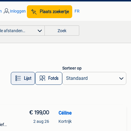
n
Inloggen
FR
Plaats zoekertje
lle afstanden…
Zoek
Sorteer op
Lijst
Foto’s
€ 199,00
Céline
2 aug 26
Kortrijk
ief