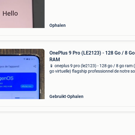
laatste foto. Op te halen in kortrijk (sint elisab
Ophalen
OnePlus 9 Pro (LE2123) - 128 Go / 8 Go
RAM
📱 oneplus 9 pro (le2123) - 128 go / 8 go ram 
go virtuelle) flagship professionnel de notre so
mis à jour vers oxygenos 14 (android 14). Res
usine effectué, prêt à l&#39;emploi. ✅ Cara
Gebruikt
Ophalen