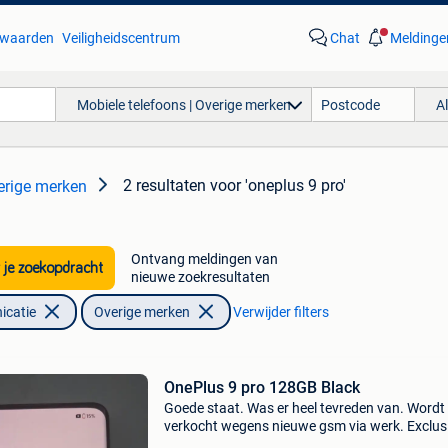
waarden
Veiligheidscentrum
Chat
Meldinge
Mobiele telefoons | Overige merken
A
2 resultaten
voor 'oneplus 9 pro'
erige merken
Ontvang meldingen van
 je zoekopdracht
nieuwe zoekresultaten
icatie
Overige merken
Verwijder filters
OnePlus 9 pro 128GB Black
Goede staat. Was er heel tevreden van. Wordt
verkocht wegens nieuwe gsm via werk. Exclus
lader. Inclusief (gebruikt) beschermhoesje, zie