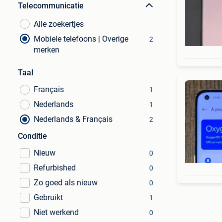
Telecommunicatie
Alle zoekertjes
Mobiele telefoons | Overige
2
merken
Taal
Français
1
Nederlands
1
Nederlands & Français
2
Conditie
Nieuw
0
Refurbished
0
Zo goed als nieuw
0
Gebruikt
1
Niet werkend
0