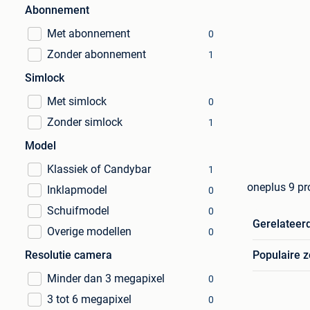
Abonnement
Met abonnement
0
Zonder abonnement
1
Simlock
Met simlock
0
Zonder simlock
1
Model
Klassiek of Candybar
1
oneplus 9 pr
Inklapmodel
0
Schuifmodel
0
Gerelateer
Overige modellen
0
Resolutie camera
Populaire 
Minder dan 3 megapixel
0
3 tot 6 megapixel
0