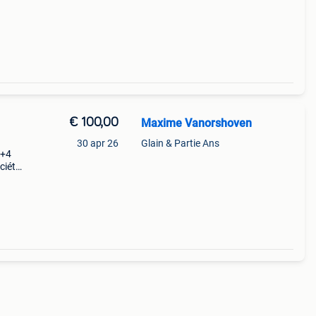
eth).
€ 100,00
Maxime Vanorshoven
30 apr 26
Glain & Partie Ans
(+4
ciété,
et