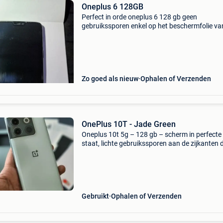
Oneplus 6 128GB
Perfect in orde oneplus 6 128 gb geen
gebruikssporen enkel op het beschermfolie v
wat krasjes die is te vervangen.
Zo goed als nieuw
Ophalen of Verzenden
OnePlus 10T - Jade Green
Oneplus 10t 5g – 128 gb – scherm in perfecte
staat, lichte gebruikssporen aan de zijkanten 
het gebruik van een hoesje. Ik verkoop mijn o
10t 5g met 128 gb opslag. De telefoon werkt
perfect
Gebruikt
Ophalen of Verzenden