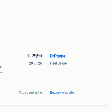
€ 29,95
DrPhone
e
29 jul 26
Heel België
 -
s
w de
het
Topadvertentie
Bezoek website