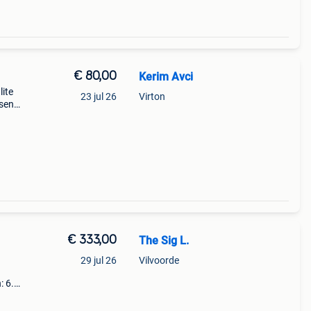
€ 80,00
Kerim Avci
lite
23 jul 26
Virton
ssen
€ 333,00
The Sig L.
29 jul 26
Vilvoorde
: 6.7-
e