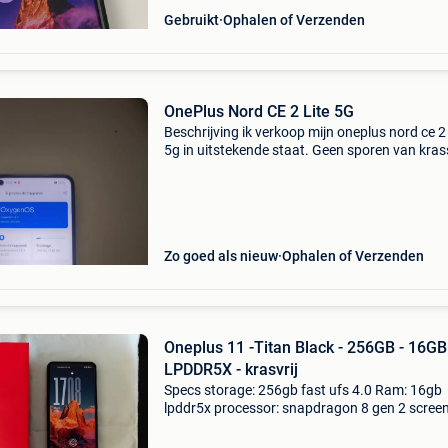
Gebruikt
Ophalen of Verzenden
OnePlus Nord CE 2 Lite 5G
Beschrijving ik verkoop mijn oneplus nord ce 2 
5g in uitstekende staat. Geen sporen van kra
kenmerken: 128 gb opslag 6 gb ram 6,59-inch
scherm 6,59-inch scherm snapdragon 695 5g-
processor 500
Zo goed als nieuw
Ophalen of Verzenden
Oneplus 11 -Titan Black - 256GB - 16GB
LPDDR5X - krasvrij
Specs storage: 256gb fast ufs 4.0 Ram: 16gb
lpddr5x processor: snapdragon 8 gen 2 screen
Inch 120hz amoled main camera: 50 mp -
hasselblad battery: 5,000 mah dus : zeer goed