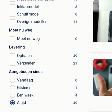
Inklapmodel
3
Schuifmodel
0
Overige modellen
11
Moet nu weg
Moet nu weg
0
Levering
Ophalen
49
Verzenden
21
Aangeboden sinds
Vandaag
0
Gisteren
1
Een week
4
Altijd
49