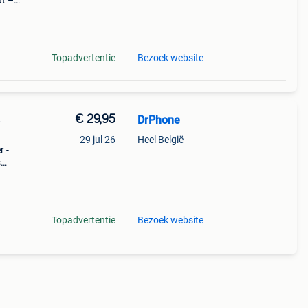
ut –
ogie:
Topadvertentie
Bezoek website
€ 29,95
DrPhone
e
29 jul 26
Heel België
 -
s
e
het
Topadvertentie
Bezoek website