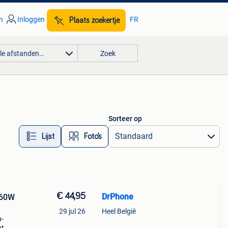
n
Inloggen
FR
Plaats zoekertje
lle afstanden…
Zoek
Sorteer op
Lijst
Foto’s
€ 44,95
DrPhone
-60W
29 jul 26
Heel België
b-