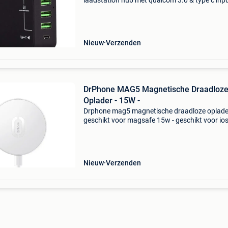
laadstation hub met qualcom 3.0 & type c inp
smartic technologie- zwart high-speed-technol
24w max. Uitgangsvermogen en qc3.0 Levert
snelle stro
Nieuw
Verzenden
DrPhone MAG5 Magnetische Draadloz
Oplader - 15W -
Drphone mag5 magnetische draadloze oplader
geschikt voor magsafe 15w - geschikt voor io
smartphone 12/13 /pro/mini/ pro max - wit d
mag5 magnetische draadloze oplader maakt 
draadloos opladen s
Nieuw
Verzenden