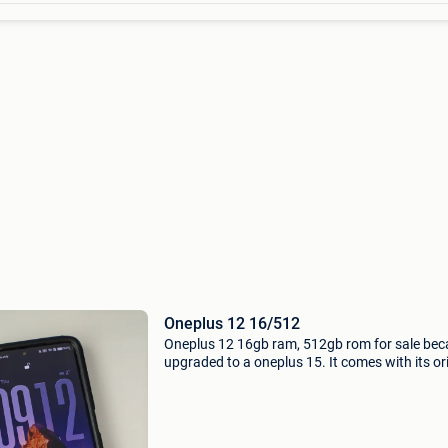
Oneplus 12 16/512
Oneplus 12 16gb ram, 512gb rom for sale bec
upgraded to a oneplus 15. It comes with its or
box, a protective case and its original charger.
There are no cracks, smudges or dead pixels, i