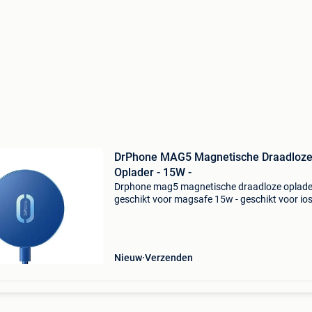
DrPhone MAG5 Magnetische Draadloz
Oplader - 15W -
Drphone mag5 magnetische draadloze oplader
geschikt voor magsafe 15w - geschikt voor io
smartphone 12/13 /pro/mini/ pro max - blau
mag5 magnetische draadloze oplader maakt 
draadloos opladen
Nieuw
Verzenden