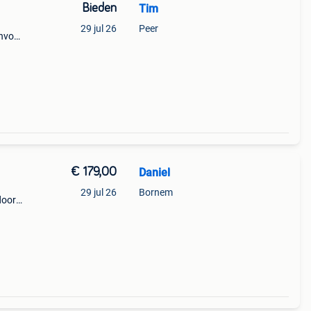
Bieden
Tim
29 jul 26
Peer
anvoor
€ 179,00
Daniel
29 jul 26
Bornem
door
neplus