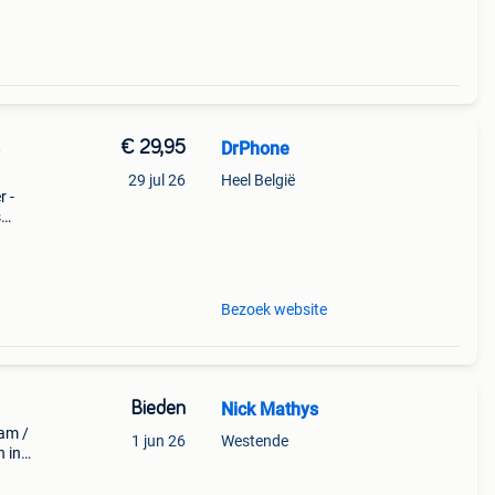
€ 29,95
DrPhone
e
29 jul 26
Heel België
 -
s
e
het
Bezoek website
Bieden
Nick Mathys
ram /
1 jun 26
Westende
 in
neel s