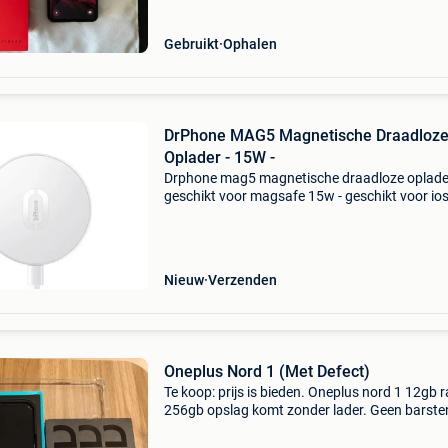
staat , geen krassen
Gebruikt
Ophalen
DrPhone MAG5 Magnetische Draadloz
Oplader - 15W -
Drphone mag5 magnetische draadloze oplader
geschikt voor magsafe 15w - geschikt voor io
smartphone 12/13 /pro/mini/ pro max - wit d
mag5 magnetische draadloze oplader maakt 
draadloos opladen s
Nieuw
Verzenden
Oneplus Nord 1 (Met Defect)
Te koop: prijs is bieden. Oneplus nord 1 12gb 
256gb opslag komt zonder lader. Geen barsten
het scherm is de beschermfolie. • Met defect: •
(zwart scherm) eind vorig jaar een nieuw origi