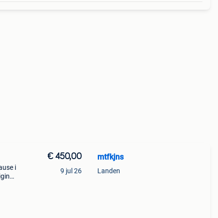
€ 450,00
mtfkjns
ause i
9 jul 26
Landen
iginal
t&