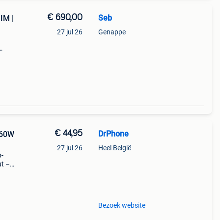
€ 690,00
Seb
IM |
27 jul 26
Genappe
mers
.
€ 44,95
DrPhone
-60W
27 jul 26
Heel België
b-
ut –
ogie:
Bezoek website