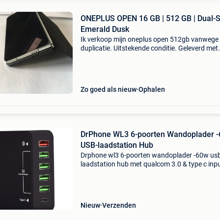
ONEPLUS OPEN 16 GB | 512 GB | Dual-S
Emerald Dusk
Ik verkoop mijn oneplus open 512gb vanwege
duplicatie. Uitstekende conditie. Geleverd met
verschillende hoezen, 2 extra schermbescher
(extern scherm), compleet in de originele doos
Ruilen is niet
Zo goed als nieuw
Ophalen
DrPhone WL3 6-poorten Wandoplader 
USB-laadstation Hub
Drphone wl3 6-poorten wandoplader -60w us
laadstation hub met qualcom 3.0 & type c inp
smartic technologie- zwart high-speed-technol
24w max. Uitgangsvermogen en qc3.0 Levert
snelle stro
Nieuw
Verzenden