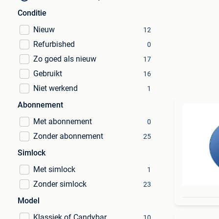
Conditie
Nieuw
12
Refurbished
0
Zo goed als nieuw
17
Gebruikt
16
Niet werkend
1
Abonnement
Met abonnement
0
Zonder abonnement
25
Simlock
Met simlock
1
Zonder simlock
23
Model
Klassiek of Candybar
10