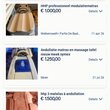
HHP professioneel modulatiematras
€ 1.000,00
Details
Welkenraedt+ Partie De Baelen
11 apr 26
Andullatie matras en massage tafel
nieuw meek symex
€ 1.250,00
Details
Moen
21 jul 26
hhp 3 matelas à andullation
€ 1.500,00
Details