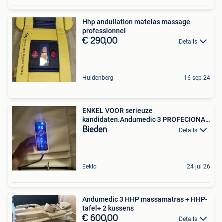
Hhp andullation matelas massage
professionnel
€ 290,00
Details
Huldenberg
16 sep 24
ENKEL VOOR serieuze
kandidaten.Andumedic 3 PROFECIONAL
masag
Bieden
Details
Eeklo
24 jul 26
Andumedic 3 HHP massamatras + HHP-
tafel+ 2 kussens
€ 600,00
Details