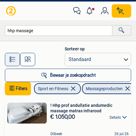
Massageproducten
Sorteer op
Alle afstanden…
Bewaar je zoekopdracht
Filters
Sport en Fitness
Massageproducten
! Hhp prof andullatie andumedic
massage matras infrarood
€ 1.050,00
Details
Dilbeek
26 jul 26