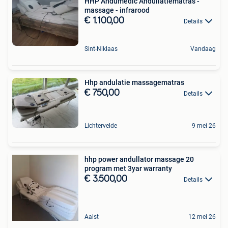
HHP Andumedic Andullatiematras -
massage - infrarood
€ 1.100,00
Details
Sint-Niklaas
Vandaag
Hhp andulatie massagematras
€ 750,00
Details
Lichtervelde
9 mei 26
hhp power andullator massage 20
program met 3yar warranty
€ 3.500,00
Details
Aalst
12 mei 26