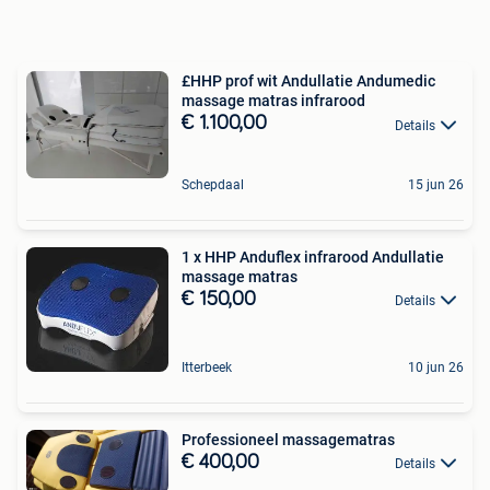
£HHP prof wit Andullatie Andumedic
massage matras infrarood
€ 1.100,00
Details
Schepdaal
15 jun 26
1 x HHP Anduflex infrarood Andullatie
massage matras
€ 150,00
Details
Itterbeek
10 jun 26
Professioneel massagematras
€ 400,00
Details