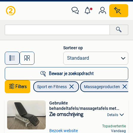
Massageproducten
Sorteer op
Alle afstanden…
Bewaar je zoekopdracht
Filters
Sport en Fitness
Massageproducten
Gebruikte
behandeltafels/massagetafels met
garantie!
Zie omschrijving
Details
Topadvertentie
Bezoek website
Vandaag