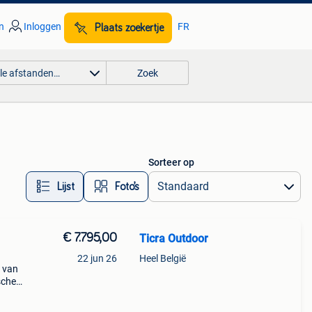
n
Inloggen
FR
Plaats zoekertje
lle afstanden…
Zoek
Sorteer op
Lijst
Foto’s
€ 7.795,00
Ticra Outdoor
22 jun 26
Heel België
 van
sche
l om