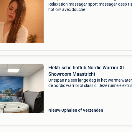
Relaxation massage/ sport massage/ deep ti
hot oil/ avec douche
Elektrische hottub Nordic Warrior XL |
Showroom Maastricht
Ontspan na een lange dag in het warme water
de nordic warrior xl classic. Deze ruime elektri
hottub biedt plaats aan zes volwassenen en is
voorzien van 21 krachtige massagejets. Ideaa
alle
Nieuw
Ophalen of Verzenden