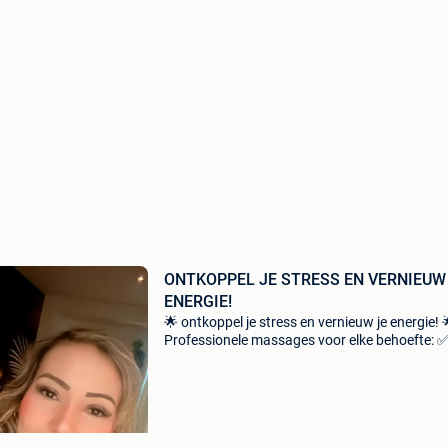
ONTKOPPEL JE STRESS EN VERNIEUW
ENERGIE!
🌟 ontkoppel je stress en vernieuw je energie! 
Professionele massages voor elke behoefte: 
therapeutische massage: spanningsverminde
en spierherstel. ✅ Ontspannende thaise mass
harmoniseer