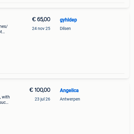
€ 65,00
gyhldep
ones/
24 nov 25
Dilsen
ot
€ 100,00
Angelica
, with
23 jul 26
Antwerpen
 such