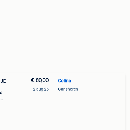
€ 80,00
Celina
 JE
2 aug 26
Ganshoren
🌟
✅
ring
age: