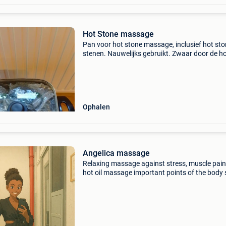
Hot Stone massage
Pan voor hot stone massage, inclusief hot st
stenen. Nauwelijks gebruikt. Zwaar door de h
stones. Vandaar enkel afhalen.
Ophalen
Angelica massage ‍️
Relaxing massage against stress, muscle pain
hot oil massage important points of the body
as back, shoulders and stress areas with