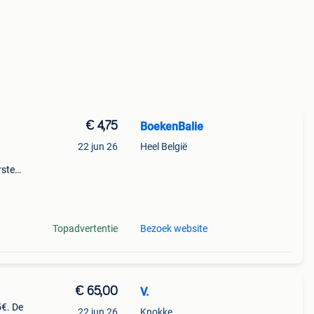
€ 4,75
BoekenBalie
22 jun 26
Heel België
rste
en 30
ag
Topadvertentie
Bezoek website
€ 65,00
V.
5€. De
22 jun 26
Knokke