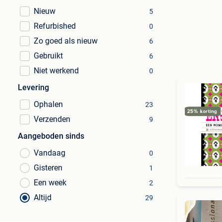
Nieuw
5
Refurbished
0
Zo goed als nieuw
6
Gebruikt
6
Niet werkend
0
Levering
Ophalen
23
Verzenden
9
Aangeboden sinds
Vandaag
0
Gisteren
1
Een week
2
Altijd
29