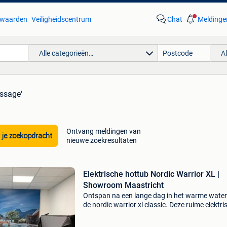
waarden
Veiligheidscentrum
Chat
Meldinge
Alle categorieën…
A
ssage'
Ontvang meldingen van
 je zoekopdracht
nieuwe zoekresultaten
Elektrische hottub Nordic Warrior XL |
Showroom Maastricht
Ontspan na een lange dag in het warme water
de nordic warrior xl classic. Deze ruime elektri
hottub biedt plaats aan zes volwassenen en is
voorzien van 21 krachtige massagejets. Ideaa