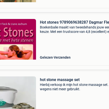
Hot stones 9789069638287 Dagmar Fl
Boekenbalie maakt van tweedehands jouw ee
keuze. Met een trustscore van 4,8 (excellent) 
dagen retour garantie maken we dat iedere d
waar. Bestel direct op onze website! Titel: hot
stones a
Gelezen
Verzenden
hot stone massage set
Hierbij verkoop ik mijn hot stone massage set
wegens niet meer gebruikt.