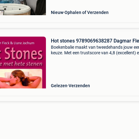
alle
Nieuw
Ophalen of Verzenden
Hot stones 9789069638287 Dagmar Fl
Boekenbalie maakt van tweedehands jouw ee
keuze. Met een trustscore van 4,8 (excellent) 
dagen retour garantie maken we dat iedere d
waar. Bestel direct op onze website! Titel: hot
stones a
Gelezen
Verzenden