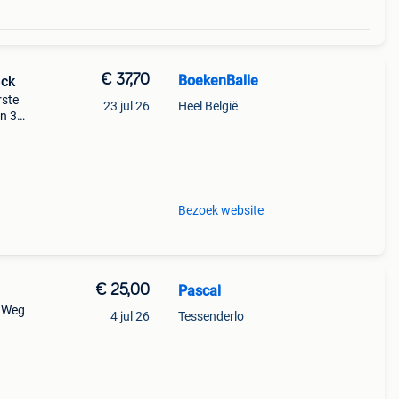
€ 37,70
BoekenBalie
eck
rste
23 jul 26
Heel België
en 30
ag
Bezoek website
€ 25,00
Pascal
. Weg
4 jul 26
Tessenderlo