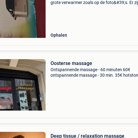
grote verwarmer zoals op de foto&#39;s. Er zi
geen stenen bij. De staat is nieuw de doos is w
geschonden maar de opwarmer zelf is nieu
Ophalen
Oosterse massage
Ontspannende massage - 60 minuten 60€
ontspannende massage - 30 min. 35€ hotston
massage - 60 min. 65€ hete gemberolie - 60 m
65€ cupping-therapie - 25 min. 35€ infraroodt
Deep tissue / relaxation massage