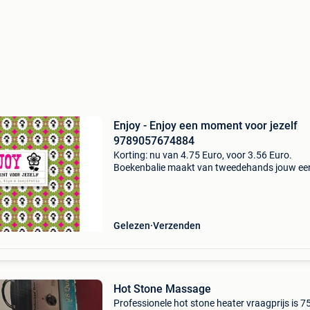
Enjoy - Enjoy een moment voor jezelf
9789057674884
Korting: nu van 4.75 Euro, voor 3.56 Euro.
Boekenbalie maakt van tweedehands jouw ee
keuze. Met een trustscore van 4,8 (excellent) 
dagen retour garantie maken we dat iedere d
waar. Bestel
Gelezen
Verzenden
Hot Stone Massage
Professionele hot stone heater vraagprijs is 7