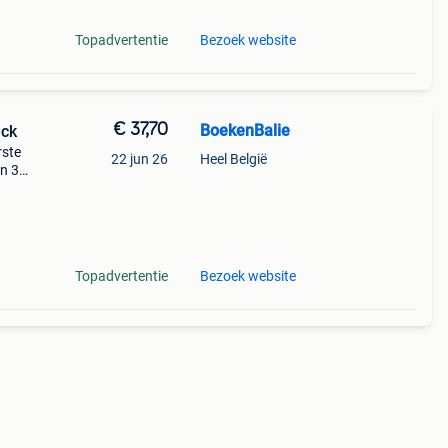
Topadvertentie
Bezoek website
€ 37,70
BoekenBalie
eck
rste
22 jun 26
Heel België
en 30
ag
Topadvertentie
Bezoek website