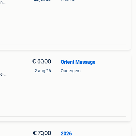
jn
at
€ 60,00
Orient Massage
2 aug 26
Oudergem
e-
in
h
€ 70,00
2026