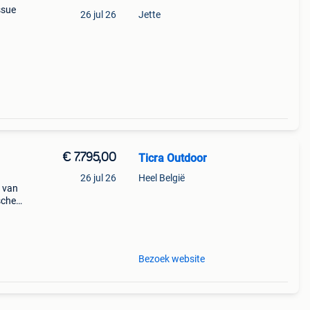
ssue
26 jul 26
Jette
€ 7.795,00
Ticra Outdoor
26 jul 26
Heel België
 van
sche
l om
Bezoek website