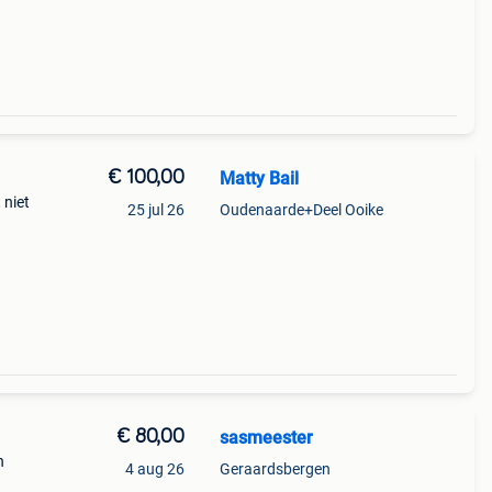
€ 100,00
Matty Bail
 niet
25 jul 26
Oudenaarde+Deel Ooike
€ 80,00
sasmeester
n
4 aug 26
Geraardsbergen