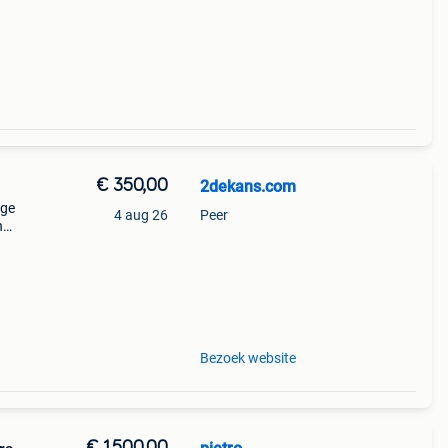
€ 350,00
2dekans.com
ige
4 aug 26
Peer
n
n
ww .
Bezoek website