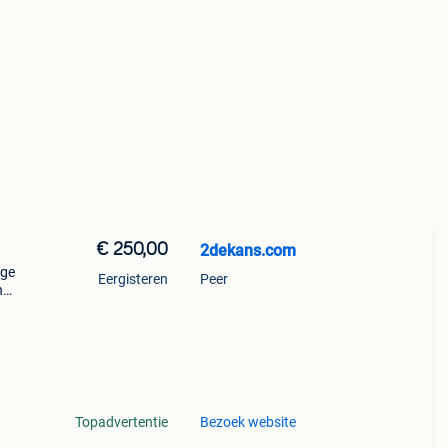
€ 250,00
2dekans.com
ige
Eergisteren
Peer
n
n
ww .
Topadvertentie
Bezoek website