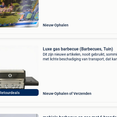
Nieuw
Ophalen
Luxe gas barbecue (Barbecues, Tuin)
Dit zijn nieuwe artikelen, nooit gebruikt, somm
met lichte beschadiging van transport, dat ka
gaan van enkel de doos met wat schade of ee
klein krasje of deukje. Check onze webshop w
2Dekans
Retourdeals
Nieuw
Ophalen of Verzenden