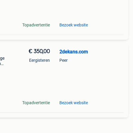
nere
Topadvertentie
Bezoek website
€ 350,00
2dekans.com
ige
Eergisteren
Peer
n
n
ww .
Topadvertentie
Bezoek website