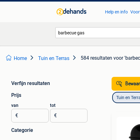
Help en info
Voor
584 resultaten
voor 'barbe
Home
Tuin en Terras
Verfijn resultaten
Bewaar
Prijs
Tuin en Terr
van
tot
€
€
Categorie