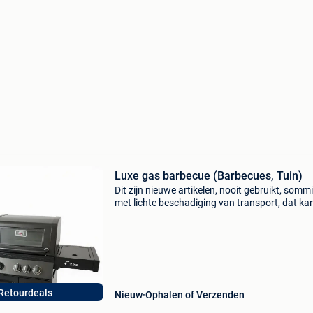
Luxe gas barbecue (Barbecues, Tuin)
Dit zijn nieuwe artikelen, nooit gebruikt, somm
met lichte beschadiging van transport, dat ka
gaan van enkel de doos met wat schade of ee
klein krasje of deukje. Check onze webshop w
2Dekans
Retourdeals
Nieuw
Ophalen of Verzenden