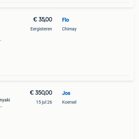
€ 35,00
Flo
Eergisteren
Chimay
€ 350,00
Jos
anyaki
15 jul 26
Koersel