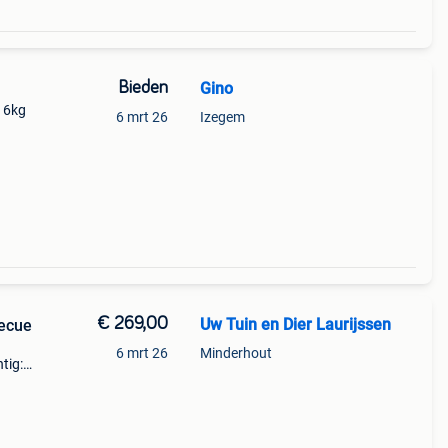
Bieden
Gino
 6kg
6 mrt 26
Izegem
€ 269,00
Uw Tuin en Dier Laurijssen
becue
6 mrt 26
Minderhout
tig:
deale
nere