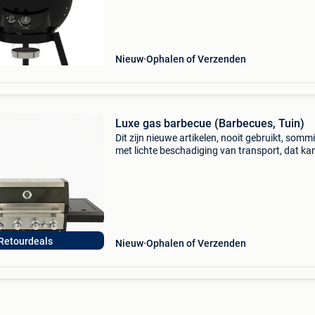
barbecue voor balkon, terras, camping of klei
tuin
Nieuw
Ophalen of Verzenden
Luxe gas barbecue (Barbecues, Tuin)
Dit zijn nieuwe artikelen, nooit gebruikt, somm
met lichte beschadiging van transport, dat ka
gaan van enkel de doos met wat schade of ee
klein krasje of deukje. Check onze webshop w
2Dekans
Retourdeals
Nieuw
Ophalen of Verzenden