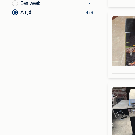
Een week
71
Altijd
489