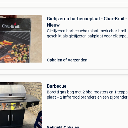
Gietijzeren barbecueplaat - Char-Broil -
Nieuw
Gietijzeren barbecuebakplaat merk char-broil
geschikt als gietijzeren bakplaat voor elk type
barbecue. Ideaal voor het bereiden van
pannenkoeken, eieren, spek, spek, groenten en
andere grillstijlen. K
Ophalen of Verzenden
Barbecue
Boretti gas bbq met 2 bbq roosters en 1 tepp
plaat + 2 infrarood branders en een zijbrander
inclusief gasfles in zeer goede staat
Gebruikt
Ophalen