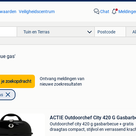
waarden
Veiligheidscentrum
Chat
Meldinge
Tuin en Terras
A
cue gas'
Ontvang meldingen van
 je zoekopdracht
nieuwe zoekresultaten
as
ACTIE Outdoorchef City 420 G Gasbar
Outdoorchef city 420 g gasbarbecue + gratis
draagtas compact, stijlvol en verrassend krach
de outdoorchef city 420 g gasbarbecue is de i