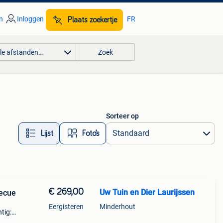
n
Inloggen
FR
Plaats zoekertje
lle afstanden…
Zoek
Sorteer op
Lijst
Foto’s
€ 269,00
Uw Tuin en Dier Laurijssen
becue
Eergisteren
Minderhout
tig:
deale