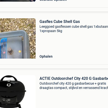
Gasfles Cube Shell Gas
Leeggoed gasflessen cube shell gas 1xbutaan
1xpropaan 5kg
Ophalen
ACTIE Outdoorchef City 420 G Gasbar
Outdoorchef city 420 g gasbarbecue + gratis
draagtas compact, stijlvol en verrassend krach
de outdoorchef city 420 g gasbarbecue is de i
barbecue voor balkon, terras, camping of klei
tuin