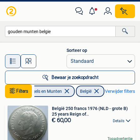
Munten | België
Sorteer op
Alle afstanden…
Bewaar je zoekopdracht
Filters
Postzegels en Munten
België
Verwijder filters
België 250 francs 1976 (NLD - grote B)
25 years Reign of..
€ 60,00
Details
Topadvertentie