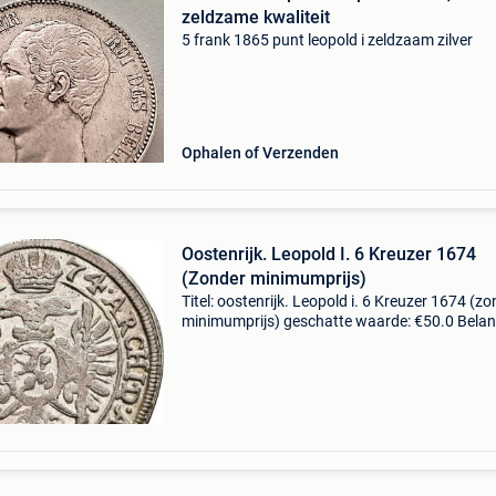
zeldzame kwaliteit
5 frank 1865 punt leopold i zeldzaam zilver
Ophalen of Verzenden
Oostenrijk. Leopold I. 6 Kreuzer 1674
(Zonder minimumprijs)
Titel: oostenrijk. Leopold i. 6 Kreuzer 1674 (z
minimumprijs) geschatte waarde: €50.0 Belang
winnende biedingen zijn exclusief 9%
koperbescherming + €3 oostenrijk – 6 kreuzer