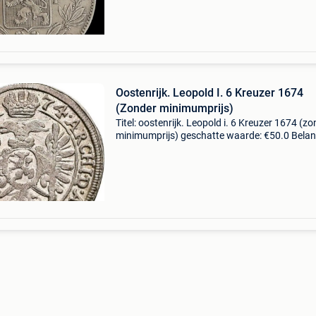
frank
Oostenrijk. Leopold I. 6 Kreuzer 1674
(Zonder minimumprijs)
Titel: oostenrijk. Leopold i. 6 Kreuzer 1674 (z
minimumprijs) geschatte waarde: €50.0 Belang
winnende biedingen zijn exclusief 9%
koperbescherming + €3 oostenrijk – 6 kreuzer