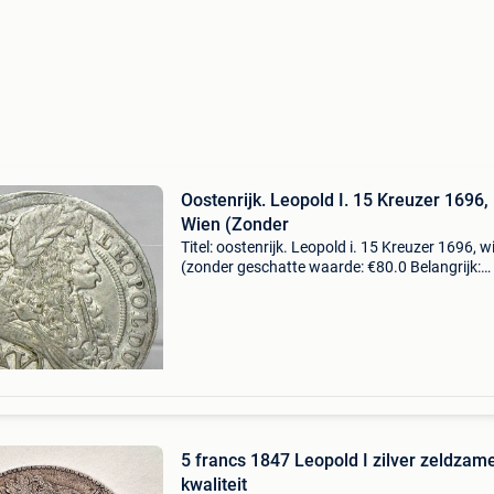
Oostenrijk. Leopold I. 15 Kreuzer 1696,
Wien (Zonder
Titel: oostenrijk. Leopold i. 15 Kreuzer 1696, w
(zonder geschatte waarde: €80.0 Belangrijk:
winnende biedingen zijn exclusief 9%
koperbescherming + €3 heerser: rdr keizer leop
(165
5 francs 1847 Leopold I zilver zeldzam
kwaliteit