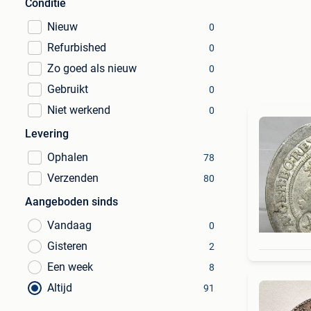
Conditie
Nieuw
0
Refurbished
0
Zo goed als nieuw
0
Gebruikt
0
Niet werkend
0
Levering
Ophalen
78
Verzenden
80
Aangeboden sinds
Vandaag
0
Gisteren
2
Een week
8
Altijd
91