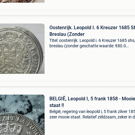
Oostenrijk. Leopold I. 6 Kreuzer 1685 S
Breslau (Zonder
Titel: oostenrijk. Leopold i. 6 Kreuzer 1685 shs
breslau (zonder geschatte waarde: €80.0
Belangrijk: winnende biedingen zijn exclusief 
koperbescherming + €3 heerser: rdr kaiser leop
BELGIË, Leopold I, 5 frank 1858 - Mooi
staat !!
België, regering van leopold i, 5 frank zilver 18
zeer mooie staat. Relatief zéldzaam, zeker in 
staat ! Ophalen of aangetekende zending ond
geldende posttarieven. Kijk ook eens naar mijn