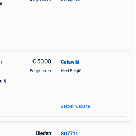
it
€ 50,00
Catawiki
er
Eergisteren
Heel België
rijk:
d i 5
Bezoek website
Bieden
SG7711