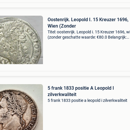
Oostenrijk. Leopold I. 15 Kreuzer 1696,
Wien (Zonder
Titel: oostenrijk. Leopold i. 15 Kreuzer 1696, w
(zonder geschatte waarde: €80.0 Belangrijk:
winnende biedingen zijn exclusief 9%
koperbescherming + €3 heerser: rdr keizer leop
(165
5 frank 1833 positie A Leopold I
zilverkwaliteit
5 frank 1833 positie a leopold i zilverkwaliteit