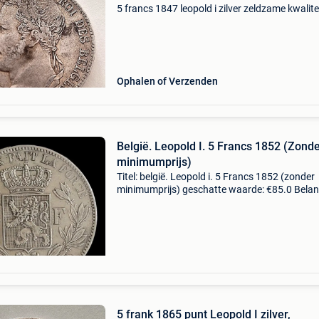
5 francs 1847 leopold i zilver zeldzame kwalite
Ophalen of Verzenden
België. Leopold I. 5 Francs 1852 (Zond
minimumprijs)
Titel: belgië. Leopold i. 5 Francs 1852 (zonder
minimumprijs) geschatte waarde: €85.0 Belang
winnende biedingen zijn exclusief 9%
koperbescherming + €3 muntstuk belgië leopol
frank
5 frank 1865 punt Leopold I zilver,