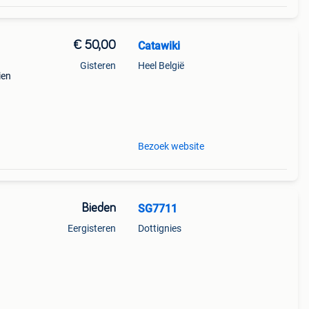
€ 50,00
Catawiki
Gisteren
Heel België
ien
old i.
Bezoek website
Bieden
SG7711
Eergisteren
Dottignies