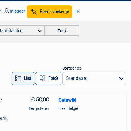
n
Inloggen
FR
Plaats zoekertje
lle afstanden…
Zoek
Sorteer op
Lijst
Foto’s
€ 50,00
Catawiki
er
Eergisteren
Heel België
rijk:
d i 5