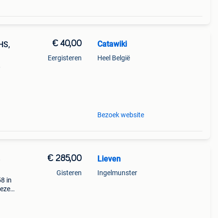
€ 40,00
Catawiki
HS,
Eergisteren
Heel België
,
9%
old i
Bezoek website
€ 285,00
Lieven
e
Gisteren
Ingelmunster
58 in
deze
er
 a