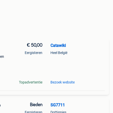
€ 50,00
Catawiki
Eergisteren
Heel België
ien
old i.
Topadvertentie
Bezoek website
Bieden
SG7711
e
Eergisteren
Dottignies