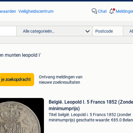
waarden
Veiligheidscentrum
Chat
Meldinge
Alle categorieën…
A
ren munten leopold i'
Ontvang meldingen van
 je zoekopdracht
nieuwe zoekresultaten
België. Leopold I. 5 Francs 1852 (Zond
minimumprijs)
Titel: belgië. Leopold i. 5 Francs 1852 (zonder
minimumprijs) geschatte waarde: €85.0 Belang
winnende biedingen zijn exclusief 9%
koperbescherming + €3 muntstuk belgië leopol